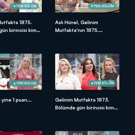
YENİ BÖLÜM
YENİ BÖLÜM
Mutfakta 1875.
Aslı Hünel, Gelinim
ün birincisi kim
Mutfakta'nın 1875.
Bölümünde en yüksek
puanı kime verdi?
YENİ BÖLÜM
YENİ BÖLÜM
 yine 1 puan...
Gelinim Mutfakta 1873.
Bölümde gün birincisi kim
oldu?