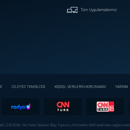
Tüm Uygulamalarımız
YE
İZLEYİCİ TEMSİLCİSİ
KİŞİSEL VERİLERİN KORUNMASI
YARDIM
AL D © 2026. Her Hakkı Saklıdır.
Bilgi Toplumu Hizmetleri MKK tarafından sağlanmakta