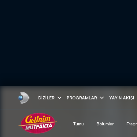
Arama
DIZILER
PROGRAMLAR
YAYIN AKIŞI
ARAMA SONUÇLAR
Tümü
Bölümler
Frag