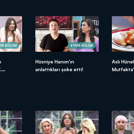
oldu?
2026
ENİ BÖLÜM
YENİ BÖLÜM
m
Hüsniye Hanım'ın
Aslı Hüne
.
anlattıkları şoke etti!
Mutfakta'
ksek
Bölümünd
puanı kim