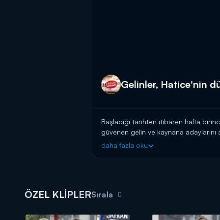
Gelinler, Hatice'nin dü
Başladığı tarihten itibaren hafta birin
güvenen gelin ve kaynana adaylarını a
başlayın!
daha fazla oku
BAŞVURULARINIZ İÇİN WHATSAPP
BAŞVURULARINIZ İÇİN WEB ADRES
ÖZEL KLİPLER
Gelinim Mutfakta, yeni bölümleriyle 
Sırala