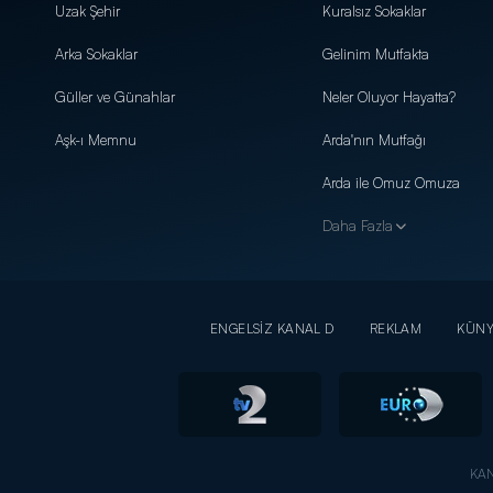
Uzak Şehir
Kuralsız Sokaklar
Arka Sokaklar
Gelinim Mutfakta
Güller ve Günahlar
Neler Oluyor Hayatta?
Aşk-ı Memnu
Arda'nın Mutfağı
Arda ile Omuz Omuza
Daha Fazla
ENGELSİZ KANAL D
REKLAM
KÜN
KAN