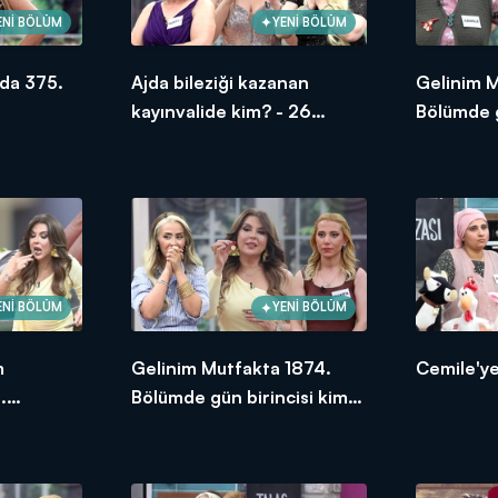
ENİ BÖLÜM
YENİ BÖLÜM
da 375.
Ajda bileziği kazanan
Gelinim 
kayınvalide kim? - 26
Bölümde g
Haziran 2026
oldu?
ENİ BÖLÜM
YENİ BÖLÜM
m
Gelinim Mutfakta 1874.
Cemile'ye
.
Bölümde gün birincisi kim
ksek
oldu?