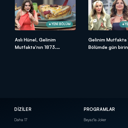
YENİ BÖLÜM
Y
Aslı Hünel, Gelinim
Gelinim Mutfakta 
Mutfakta'nın 1873.
Bölümde gün birin
Bölümünde en yüksek
oldu?
puanı kime verdi?
DİZİLER
PROGRAMLAR
Daha 17
Beyaz'la Joker