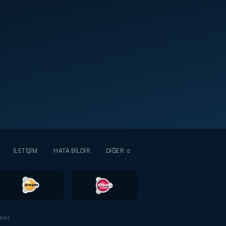
İLETİŞİM
HATA BİLDİR
DİĞER
dır.