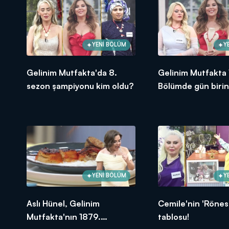
YENİ BÖLÜM
Y
Gelinim Mutfakta'da 8.
Gelinim Mutfakta
sezon şampiyonu kim oldu?
Bölümde gün birin
oldu?
YENİ BÖLÜM
Y
Aslı Hünel, Gelinim
Cemile'nin 'Rönes
Mutfakta'nın 1879.
tablosu!