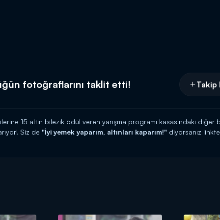
ğün fotoğraflarını taklit etti!
Takip 
cilerine 15 altın bilezik ödül veren yarışma programı kasasındaki diğer b
rıyor! Siz de
"İyi yemek yaparım, altınları kaparım!"
diyorsanız link
 HATTI:
0539 570 37 07
İ:
https://www.kanald.com.tr/gelinim-mutfakta-basvuru-formu
hafta içi her gün Kanal D'de!