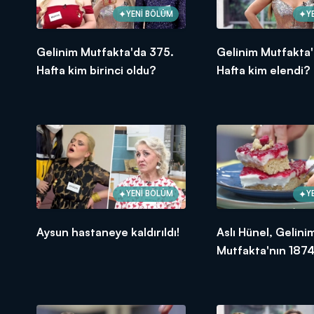
YENİ BÖLÜM
Y
Gelinim Mutfakta'da 375.
Gelinim Mutfakta'
Hafta kim birinci oldu?
Hafta kim elendi?
YENİ BÖLÜM
Y
Aysun hastaneye kaldırıldı!
Aslı Hünel, Gelini
Mutfakta'nın 1874
Bölümünde en yü
puanı kime verdi?