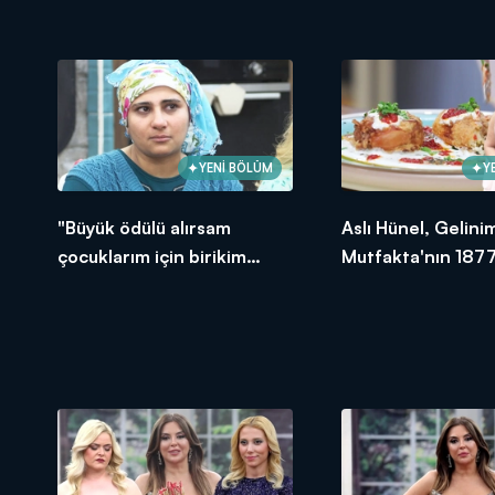
Bölümünde en yüksek
puanı kime verdi?
YENİ BÖLÜM
Y
"Büyük ödülü alırsam
Aslı Hünel, Gelini
çocuklarım için birikim
Mutfakta'nın 1877
yapacağım!"
Bölümünde en yü
puanı kime verdi?