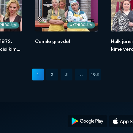
ENİ BÖLÜM
YENİ BÖLÜM
1872.
Cemile grevde!
Halk jüri
cisi kim
kime verd
2026
1
2
3
...
193