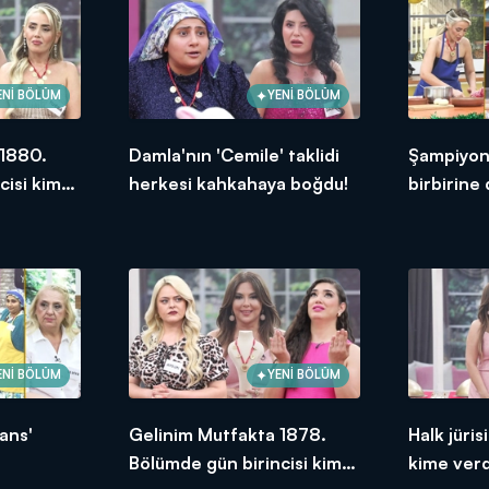
ENİ BÖLÜM
YENİ BÖLÜM
 1880.
Damla'nın 'Cemile' taklidi
Şampiyonl
cisi kim
herkesi kahkahaya boğdu!
birbirine
ENİ BÖLÜM
YENİ BÖLÜM
ans'
Gelinim Mutfakta 1878.
Halk jüri
Bölümde gün birincisi kim
kime ver