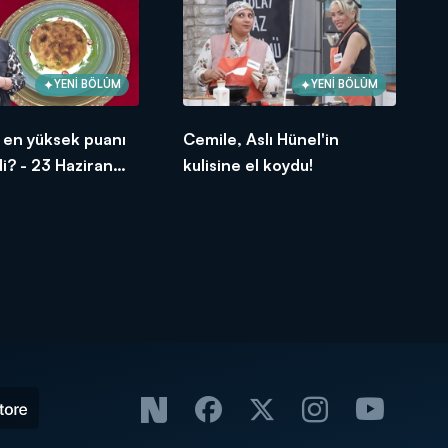
YENİ BÖLÜM
YENİ BÖLÜM
si en yüksek puanı
Cemile, Aslı Hünel'in
i? - 23 Haziran
kulisine el koydu!