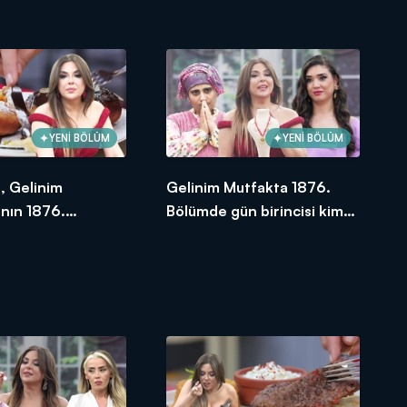
oldu?
YENİ BÖLÜM
YENİ BÖLÜM
l, Gelinim
Gelinim Mutfakta 1876.
nın 1876.
Bölümde gün birincisi kim
e en yüksek
oldu?
e verdi?