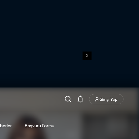
X
Giriş Yap
berler
Başvuru Formu