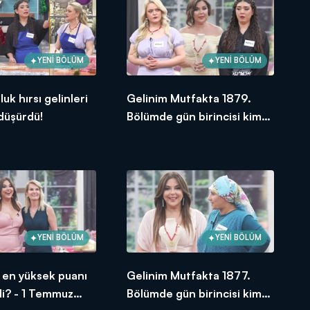
YENİ BÖLÜM
YENİ BÖLÜM
uk hırsı gelinleri
Gelinim Mutfakta 1879.
 düşürdü!
Bölümde gün birincisi kim
oldu?
YENİ BÖLÜM
YENİ BÖLÜM
si en yüksek puanı
Gelinim Mutfakta 1877.
di? - 1 Temmuz
Bölümde gün birincisi kim