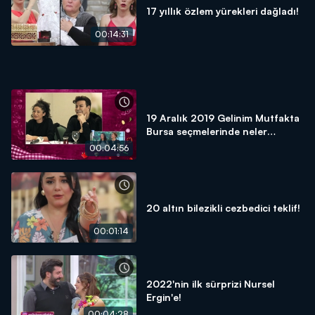
17 yıllık özlem yürekleri dağladı!
00:14:31
19 Aralık 2019 Gelinim Mutfakta
Bursa seçmelerinde neler
yaşandı?
00:04:56
20 altın bilezikli cezbedici teklif!
00:01:14
2022'nin ilk sürprizi Nursel
Ergin'e!
00:04:28