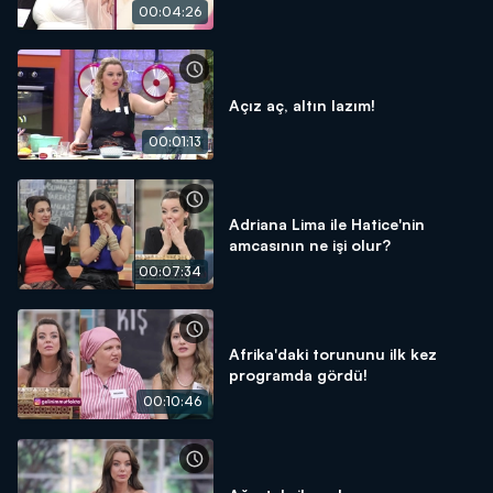
00:04:26
Açız aç, altın lazım!
00:01:13
Adriana Lima ile Hatice'nin
amcasının ne işi olur?
00:07:34
Afrika'daki torununu ilk kez
programda gördü!
00:10:46