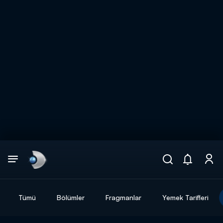
Arama
muhteşem ikili
ARAMA SONUÇLARI
Tümü
Bölümler
Fragmanlar
Yemek Tarifleri
DİĞER SONUÇLAR