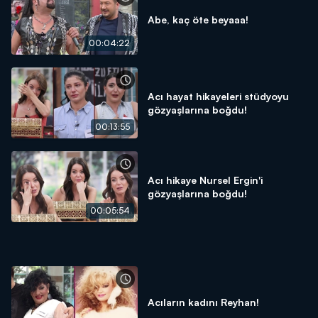
Abe, kaç öte beyaaa!
00:04:22
Acı hayat hikayeleri stüdyoyu
gözyaşlarına boğdu!
00:13:55
Acı hikaye Nursel Ergin'i
gözyaşlarına boğdu!
00:05:54
Acıların kadını Reyhan!