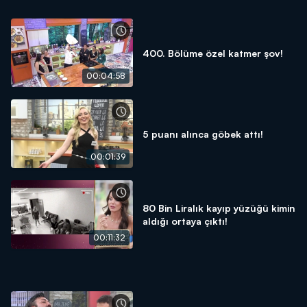
400. Bölüme özel katmer şov!
00:04:58
5 puanı alınca göbek attı!
00:01:39
80 Bin Liralık kayıp yüzüğü kimin
aldığı ortaya çıktı!
00:11:32