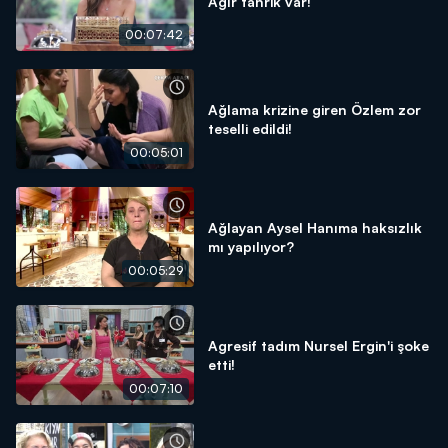
Ağır tahrik var!
00:07:42
Ağlama krizine giren Özlem zor
teselli edildi!
00:05:01
Ağlayan Aysel Hanıma haksızlık
mı yapılıyor?
00:05:29
Agresif tadım Nursel Ergin'i şoke
etti!
00:07:10