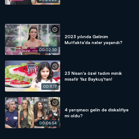
2023 yılında Gelinim
Mutfakta'da neler yaşandı?
00:02:30
23 Nisan'a özel tadım minik
misafir Yaz Baykuş'tan!
00:11:17
4 yarışmacı gelin de diskalifiye
mi oldu?
00:06:54