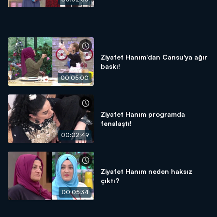
Ziyafet Hanım'dan Cansu'ya ağır
baskı!
00:05:00
Ziyafet Hanım programda
fenalaştı!
00:02:49
Ziyafet Hanım neden haksız
çıktı?
00:05:34