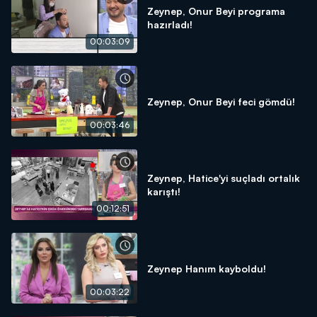
Zeynep, Onur Beyi programa
hazırladı!
00:03:09
Zeynep, Onur Beyi feci gömdü!
00:03:46
Zeynep, Hatice'yi suçladı ortalık
karıştı!
00:12:51
Zeynep Hanım kayboldu!
00:03:22