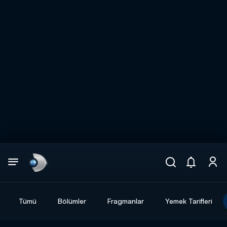
Arama
muhteşem ikili
ARAMA SONUÇLARI
Tümü
Bölümler
Fragmanlar
Yemek Tarifleri
DİĞER SONUÇLAR