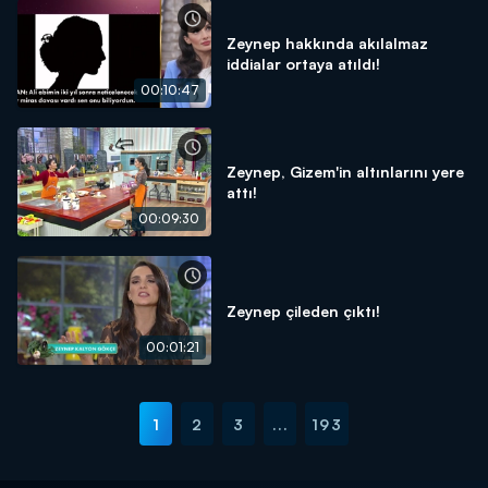
Zeynep hakkında akılalmaz
iddialar ortaya atıldı!
00:10:47
Zeynep, Gizem'in altınlarını yere
attı!
00:09:30
Zeynep çileden çıktı!
00:01:21
1
2
3
...
193