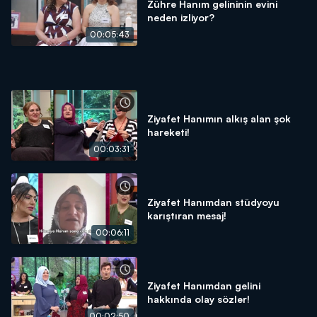
Zühre Hanım gelininin evini
neden izliyor?
00:05:43
Ziyafet Hanımın alkış alan şok
hareketi!
00:03:31
Ziyafet Hanımdan stüdyoyu
karıştıran mesaj!
00:06:11
Ziyafet Hanımdan gelini
hakkında olay sözler!
00:02:50