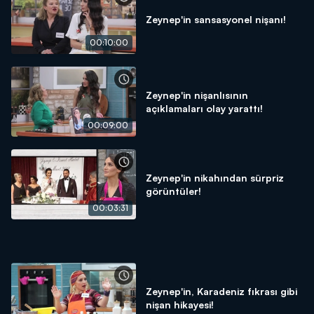
Zeynep'in sansasyonel nişanı!
00:10:00
Zeynep'in nişanlısının
açıklamaları olay yarattı!
00:09:00
Zeynep'in nikahından sürpriz
görüntüler!
00:03:31
Zeynep'in, Karadeniz fıkrası gibi
nişan hikayesi!