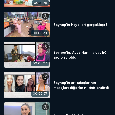
00:01:55
Zeynep'in hayalleri gerçekleşti!
00:06:28
Zeynep'in, Ayşe Hanıma yaptığı
saç olay oldu!
00:05:27
Zeynep'in arkadaşlarının
mesajları diğerlerini sinirlendirdi!
00:02:53