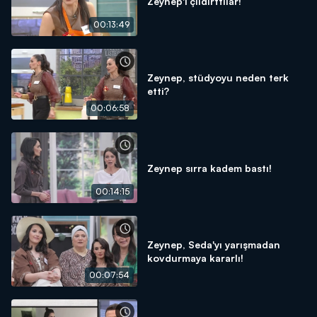
Zeynep'i çıldırttılar!
00:13:49
Zeynep, stüdyoyu neden terk
etti?
00:06:58
Zeynep sırra kadem bastı!
00:14:15
Zeynep, Seda'yı yarışmadan
kovdurmaya kararlı!
00:07:54