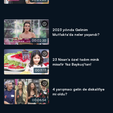
2023 yılında Gelinim
Mutfakta'da neler yaşandı?
00:02:30
23 Nisan'a özel tadım minik
misafir Yaz Baykuş'tan!
00:11:17
4 yarışmacı gelin de diskalifiye
mi oldu?
00:06:54