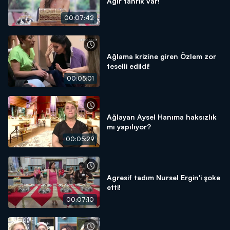
Ağır tahrik var!
00:07:42
Ağlama krizine giren Özlem zor
teselli edildi!
00:05:01
Ağlayan Aysel Hanıma haksızlık
mı yapılıyor?
00:05:29
Agresif tadım Nursel Ergin'i şoke
etti!
00:07:10