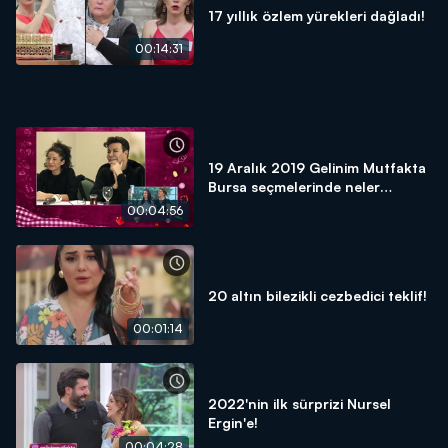
17 yıllık özlem yürekleri dağladı!
00:14:31
19 Aralık 2019 Gelinim Mutfakta
Bursa seçmelerinde neler
yaşandı?
00:04:56
20 altın bilezikli cezbedici teklif!
00:01:14
2022'nin ilk sürprizi Nursel
Ergin'e!
00:04:28