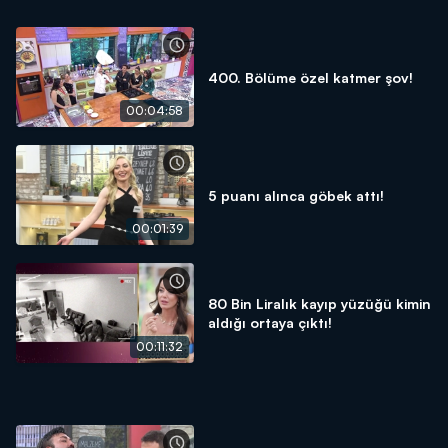
400. Bölüme özel katmer şov!
00:04:58
5 puanı alınca göbek attı!
00:01:39
80 Bin Liralık kayıp yüzüğü kimin
aldığı ortaya çıktı!
00:11:32