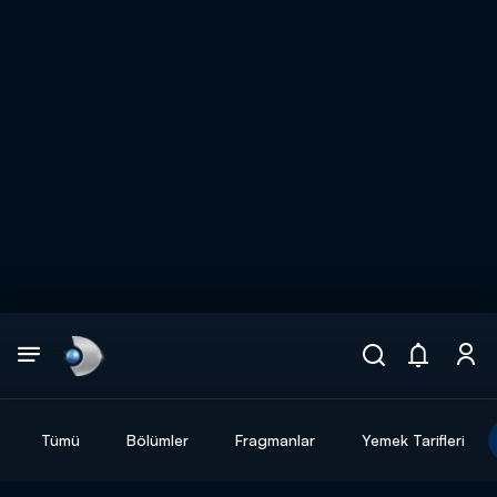
Arama
muhteşem ikili
ARAMA SONUÇLARI
Tümü
Bölümler
Fragmanlar
Yemek Tarifleri
DİĞER SONUÇLAR