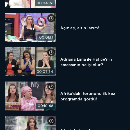
00:04:26
Açız aç, altın lazım!
00:01:13
Adriana Lima ile Hatice'nin
amcasının ne işi olur?
00:07:34
Afrika'daki torununu ilk kez
programda gördü!
00:10:46