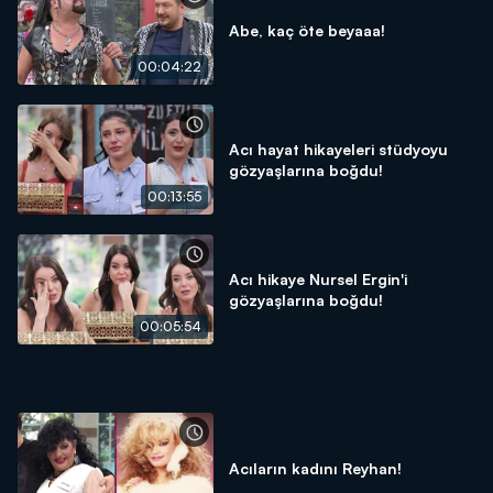
Abe, kaç öte beyaaa!
00:04:22
Acı hayat hikayeleri stüdyoyu
gözyaşlarına boğdu!
00:13:55
Acı hikaye Nursel Ergin'i
gözyaşlarına boğdu!
00:05:54
Acıların kadını Reyhan!