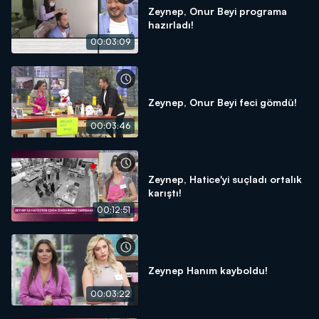
Zeynep, Onur Beyi programa
hazırladı!
00:03:09
Zeynep, Onur Beyi feci gömdü!
00:03:46
Zeynep, Hatice'yi suçladı ortalık
karıştı!
00:12:51
Zeynep Hanım kayboldu!
00:03:22