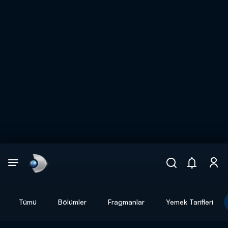
Arama
muhteşem ikili
ARAMA SONUÇLARI
Tümü
Bölümler
Fragmanlar
Yemek Tarifleri
DİĞER SONUÇLAR