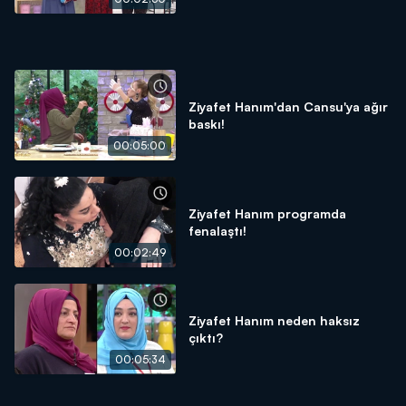
Ziyafet Hanım'dan Cansu'ya ağır
baskı!
00:05:00
Ziyafet Hanım programda
fenalaştı!
00:02:49
Ziyafet Hanım neden haksız
çıktı?
00:05:34