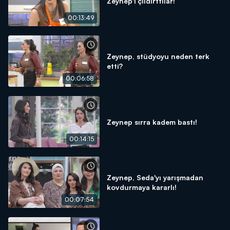
Zeynep'i çıldırttılar!
00:13:49
Zeynep, stüdyoyu neden terk
etti?
00:06:58
Zeynep sırra kadem bastı!
00:14:15
Zeynep, Seda'yı yarışmadan
kovdurmaya kararlı!
00:07:54