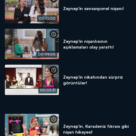
Zeynep'in sansasyonel nişanı!
00:10:00
Zeynep'in nişanlısının
açıklamaları olay yarattı!
00:09:00
Zeynep'in nikahından sürpriz
görüntüler!
00:03:31
Zeynep'in, Karadeniz fıkrası gibi
nişan hikayesi!