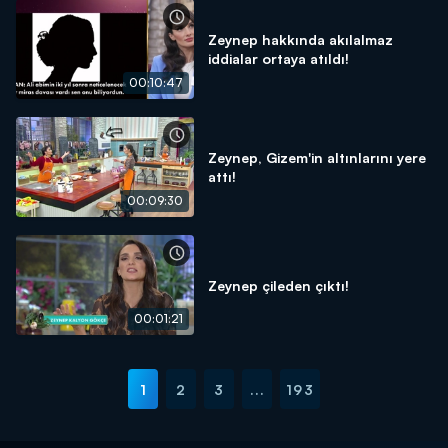
Zeynep hakkında akılalmaz
iddialar ortaya atıldı!
00:10:47
Zeynep, Gizem'in altınlarını yere
attı!
00:09:30
Zeynep çileden çıktı!
00:01:21
1
2
3
...
193