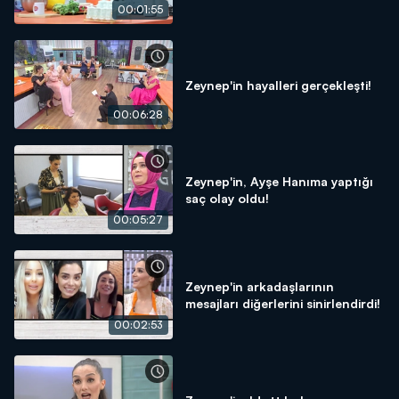
00:01:55
Zeynep'in hayalleri gerçekleşti!
00:06:28
Zeynep'in, Ayşe Hanıma yaptığı
saç olay oldu!
00:05:27
Zeynep'in arkadaşlarının
mesajları diğerlerini sinirlendirdi!
00:02:53