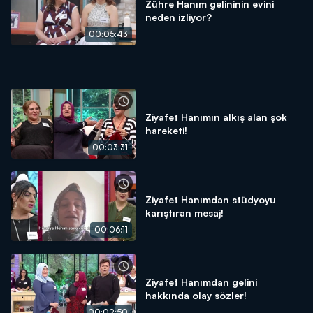
Zühre Hanım gelininin evini
neden izliyor?
00:05:43
Ziyafet Hanımın alkış alan şok
hareketi!
00:03:31
Ziyafet Hanımdan stüdyoyu
karıştıran mesaj!
00:06:11
Ziyafet Hanımdan gelini
hakkında olay sözler!
00:02:50