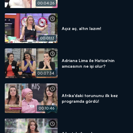
00:04:26
Açız aç, altın lazım!
00:01:13
Adriana Lima ile Hatice'nin
amcasının ne işi olur?
00:07:34
Afrika'daki torununu ilk kez
programda gördü!
00:10:46