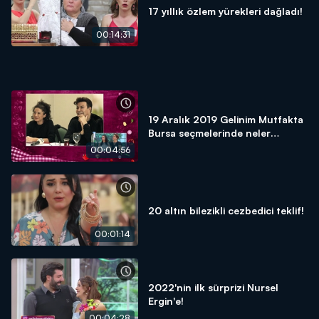
17 yıllık özlem yürekleri dağladı!
00:14:31
19 Aralık 2019 Gelinim Mutfakta
Bursa seçmelerinde neler
yaşandı?
00:04:56
20 altın bilezikli cezbedici teklif!
00:01:14
2022'nin ilk sürprizi Nursel
Ergin'e!
00:04:28