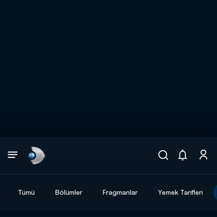
Arama
muhteşem ikili
ARAMA SONUÇLARI
Tümü
Bölümler
Fragmanlar
Yemek Tarifleri
DİĞER SONUÇLAR