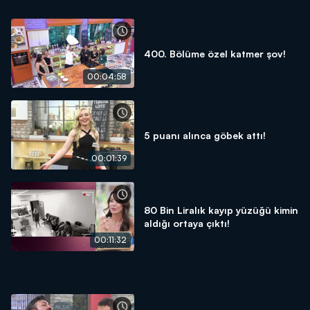
400. Bölüme özel katmer şov!
00:04:58
5 puanı alınca göbek attı!
00:01:39
80 Bin Liralık kayıp yüzüğü kimin
aldığı ortaya çıktı!
00:11:32