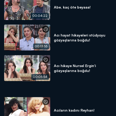
Abe, kaç öte beyaaa!
00:04:22
Acı hayat hikayeleri stüdyoyu
gözyaşlarına boğdu!
00:13:55
Acı hikaye Nursel Ergin'i
gözyaşlarına boğdu!
00:05:54
Acıların kadını Reyhan!