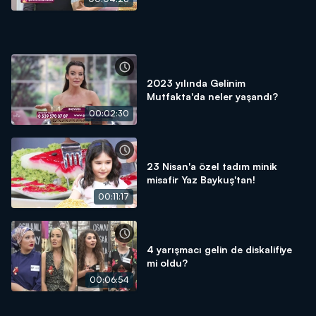
2023 yılında Gelinim
Mutfakta'da neler yaşandı?
00:02:30
23 Nisan'a özel tadım minik
misafir Yaz Baykuş'tan!
00:11:17
4 yarışmacı gelin de diskalifiye
mi oldu?
00:06:54