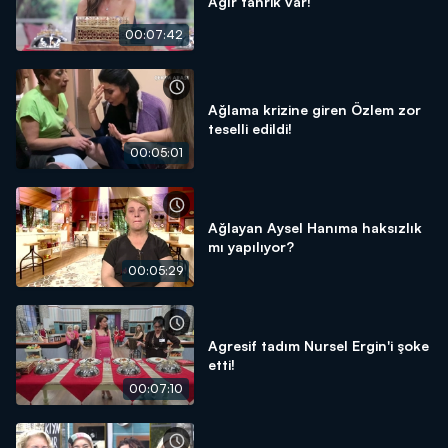
Ağır tahrik var!
00:07:42
Ağlama krizine giren Özlem zor
teselli edildi!
00:05:01
Ağlayan Aysel Hanıma haksızlık
mı yapılıyor?
00:05:29
Agresif tadım Nursel Ergin'i şoke
etti!
00:07:10