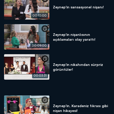
Zeynep'in sansasyonel nişanı!
00:10:00
Zeynep'in nişanlısının
açıklamaları olay yarattı!
00:09:00
Zeynep'in nikahından sürpriz
görüntüler!
00:03:31
Zeynep'in, Karadeniz fıkrası gibi
nişan hikayesi!