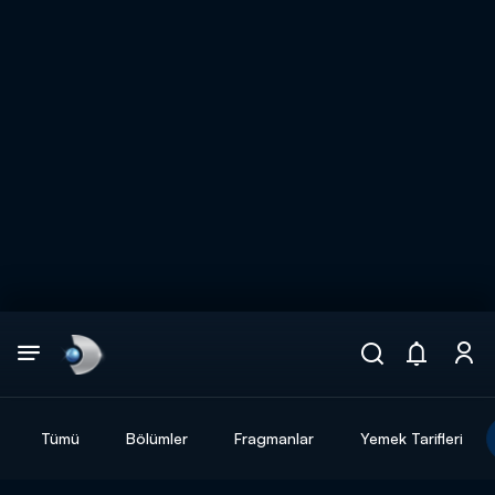
Arama
muhteşem ikili
ARAMA SONUÇLARI
Tümü
Bölümler
Fragmanlar
Yemek Tarifleri
DİĞER SONUÇLAR