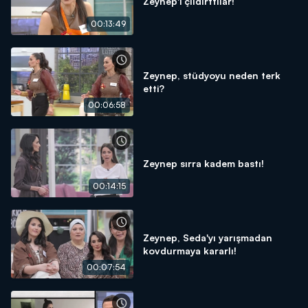
Zeynep'i çıldırttılar!
00:13:49
Zeynep, stüdyoyu neden terk
etti?
00:06:58
Zeynep sırra kadem bastı!
00:14:15
Zeynep, Seda'yı yarışmadan
kovdurmaya kararlı!
00:07:54