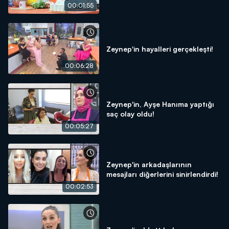
00:01:55
Zeynep'in hayalleri gerçekleşti!
00:06:28
Zeynep'in, Ayşe Hanıma yaptığı
saç olay oldu!
00:05:27
Zeynep'in arkadaşlarının
mesajları diğerlerini sinirlendirdi!
00:02:53