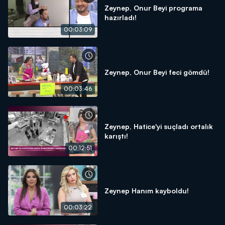
Zeynep, Onur Beyi programa
hazırladı!
00:03:09
Zeynep, Onur Beyi feci gömdü!
00:03:46
Zeynep, Hatice'yi suçladı ortalık
karıştı!
00:12:51
Zeynep Hanım kayboldu!
00:03:22