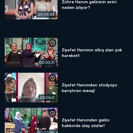
Zühre Hanım gelininin evini
neden izliyor?
00:05:43
Ziyafet Hanımın alkış alan şok
hareketi!
00:03:31
Ziyafet Hanımdan stüdyoyu
karıştıran mesaj!
00:06:11
Ziyafet Hanımdan gelini
hakkında olay sözler!
00:02:50