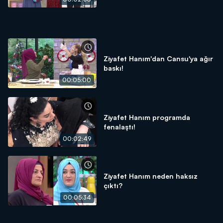
Ziyafet Hanım'dan Cansu'ya ağır
baskı!
00:05:00
Ziyafet Hanım programda
fenalaştı!
00:02:49
Ziyafet Hanım neden haksız
çıktı?
00:05:34