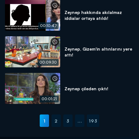
Zeynep hakkında akılalmaz
iddialar ortaya atıldı!
00:10:47
Zeynep, Gizem'in altınlarını yere
attı!
00:09:30
Zeynep çileden çıktı!
00:01:21
1
2
3
...
193