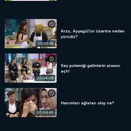
Arzu, Ayşegül'ün üzerine neden
yürüdü?
00:03:38
Saç polemiği gelinlerin arasını
açtı!
00:04:08
Hanımları ağlatan olay ne?
00:04:45