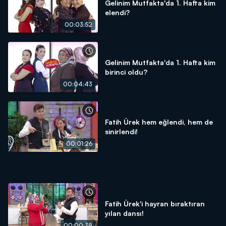
Gelinim Mutfakta'da 1. Hafta kim
elendi?
00:03:52
Gelinim Mutfakta'da 1. Hafta kim
birinci oldu?
00:04:43
Fatih Ürek hem eğlendi, hem de
sinirlendi!
00:01:26
Fatih Ürek'i hayran bıraktıran
yılan dansı!
00:00:38