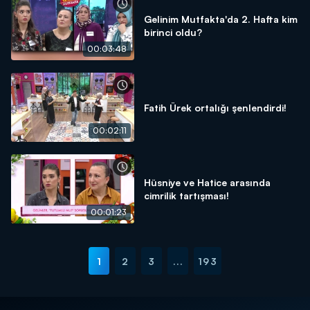
Gelinim Mutfakta'da 2. Hafta kim
birinci oldu?
00:03:48
Fatih Ürek ortalığı şenlendirdi!
00:02:11
Hüsniye ve Hatice arasında
cimrilik tartışması!
00:01:23
1
2
3
...
193