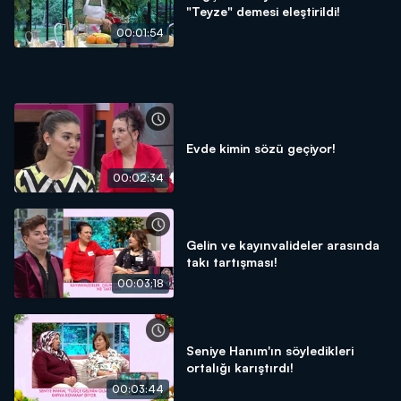
"Teyze" demesi eleştirildi!
00:01:54
Evde kimin sözü geçiyor!
00:02:34
Gelin ve kayınvalideler arasında
takı tartışması!
00:03:18
Seniye Hanım'ın söyledikleri
ortalığı karıştırdı!
00:03:44