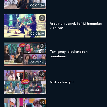
00:04:26
Arzu'nun yemek teftişi hanımları
kızdırdı!
00:03:09
Tartışmayı alevlendiren
puanlama!
00:04:47
Mutfak karıştı!
00:04:30