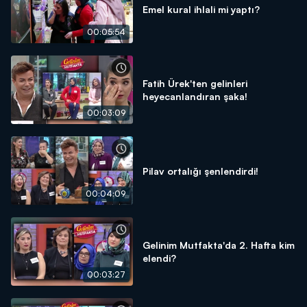
Emel kural ihlali mi yaptı?
00:05:54
Fatih Ürek'ten gelinleri
heyecanlandıran şaka!
00:03:09
Pilav ortalığı şenlendirdi!
00:04:09
Gelinim Mutfakta'da 2. Hafta kim
elendi?
00:03:27