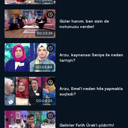
Güler hanım, ben sizin de
notunuzu verdim!
00:03:39
Arzu, kaynanası Seniye ile neden
tartıştı?
00:03:44
Arzu, Emel'i neden hile yapmakla
suçladı?
00:04:26
Gelinler Fatih Ürek'i çıldırttı!