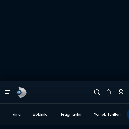
Arama
muhteşem ikili
ARAMA SONUÇLARI
Tümü
Bölümler
Fragmanlar
Yemek Tarifleri
DİĞER SONUÇLAR