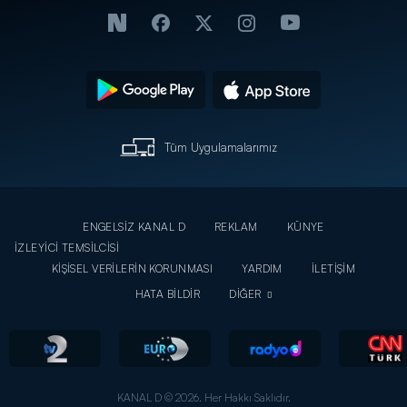
Tüm Uygulamalarımız
ENGELSİZ KANAL D
REKLAM
KÜNYE
İZLEYİCİ TEMSİLCİSİ
KİŞİSEL VERİLERİN KORUNMASI
YARDIM
İLETİŞİM
HATA BİLDİR
DİĞER
KANAL D © 2026. Her Hakkı Saklıdır.