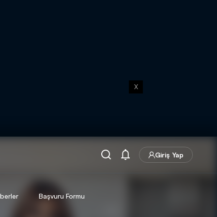
X
Giriş Yap
berler
Başvuru Formu