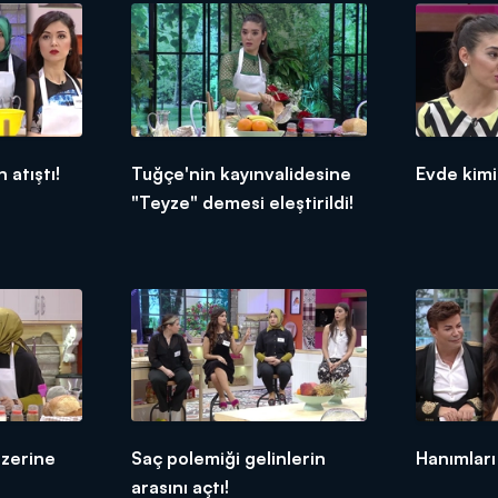
 HATTI:
0539 570 37 07
İ:
https://www.kanald.com.tr/gelinim-mutfakta-basvuru-formu
hafta içi her gün saat 13.00'da Kanal D'de!
 atıştı!
Tuğçe'nin kayınvalidesine
Evde kimi
"Teyze" demesi eleştirildi!
üzerine
Saç polemiği gelinlerin
Hanımları
arasını açtı!