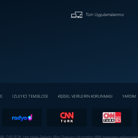
Tüm Uygulamalarımız
YE
İZLEYİCİ TEMSİLCİSİ
KİŞİSEL VERİLERİN KORUNMASI
YARDIM
AL D © 2026. Her Hakkı Saklıdır.
Bilgi Toplumu Hizmetleri MKK tarafından sağlanmakta