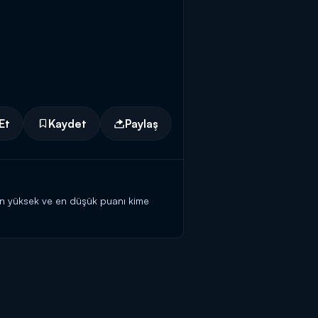
Et
Kaydet
Paylaş
En yüksek ve en düşük puanı kime
i elemek de var, birinci yapmak da!
ilezikleri vermek için kendisine
teki başvuru formunu doldurmaya