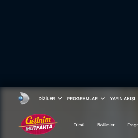
Arama
DIZILER
PROGRAMLAR
YAYIN AKIŞI
ARAMA SONUÇLAR
Tümü
Bölümler
Frag