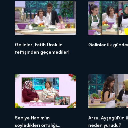
BAŞVURULARINIZ İÇİN WHATSAPP
BAŞVURULARINIZ İÇİN WEB ADRES
Gelinim Mutfakta, yeni bölümleriyle 
Gelinler, Fatih Ürek'in
Gelinler ilk günden
teftişinden geçemediler!
Seniye Hanım'ın
Arzu, Ayşegül'ün 
söyledikleri ortalığı
neden yürüdü?