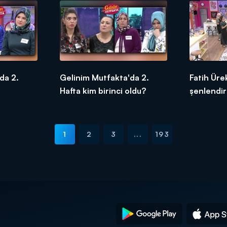
da 2.
Gelinim Mutfakta'da 2.
Fatih Ürek
Hafta kim birinci oldu?
şenlendir
1
2
3
...
193