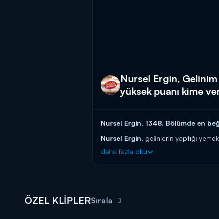
Nursel Ergin, Gelini
yüksek puanı kime ve
Nursel Ergin, 1348.
Bölümde en beğe
Nursel Ergin,
gelinlerin yaptığı yeme
verdi?
daha fazla oku
Gelinler yarışıyor, kayınvalideler pua
Eğlenceyi ve muhteşem yemek tarifleri
Başladığı tarihten itibaren hafta birin
ÖZEL KLİPLER
güvenen gelin ve kaynana adaylarını a
Sırala
başlayın!