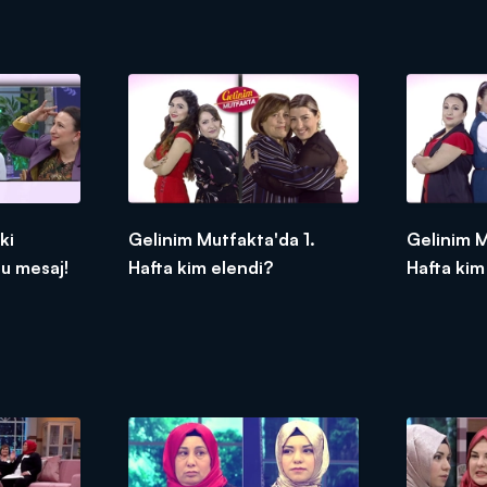
ki
Gelinim Mutfakta'da 1.
Gelinim M
u mesaj!
Hafta kim elendi?
Hafta kim