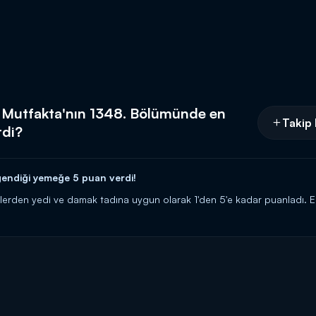
m Mutfakta'nın 1348. Bölümünde en
Takip 
rdi?
ndiği yemeğe 5 puan verdi!
klerden yedi ve damak tadına uygun olarak 1'den 5'e kadar puanladı. 
nlıyor! Hangi yemek, hangi gelinin? Kimse bilmiyor! Bu yarışmada kendin
ni kaçırma!
cilerine 10 altın bilezik ödül veren yarışma programı kasasındaki diğer b
rıyor! Siz de
"İyi yemek yaparım, altınları kaparım!"
diyorsanız link