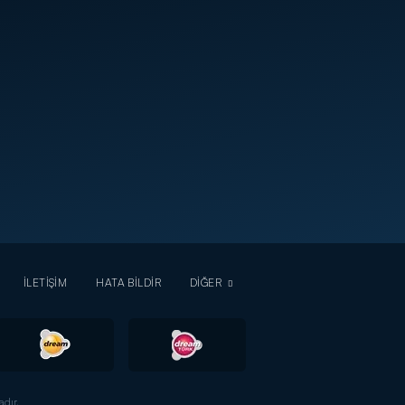
İLETİŞİM
HATA BİLDİR
DİĞER
dır.