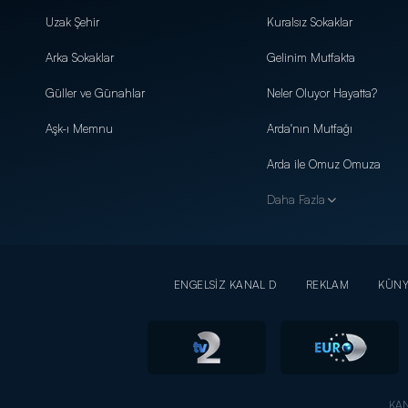
Uzak Şehir
Kuralsız Sokaklar
Arka Sokaklar
Gelinim Mutfakta
Güller ve Günahlar
Neler Oluyor Hayatta?
Aşk-ı Memnu
Arda'nın Mutfağı
Arda ile Omuz Omuza
Daha Fazla
ENGELSİZ KANAL D
REKLAM
KÜN
KAN