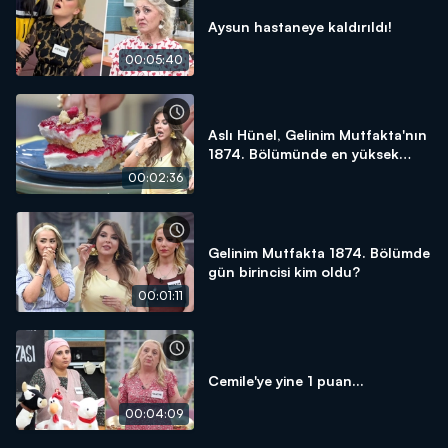
Aysun hastaneye kaldırıldı!
00:05:40
Aslı Hünel, Gelinim Mutfakta'nın
1874. Bölümünde en yüksek
puanı kime verdi?
00:02:36
Gelinim Mutfakta 1874. Bölümde
gün birincisi kim oldu?
00:01:11
Cemile'ye yine 1 puan...
00:04:09