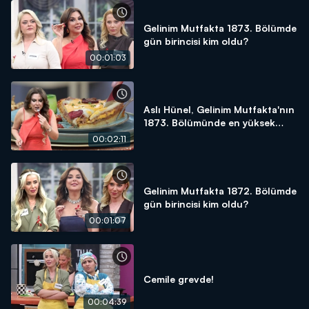
Gelinim Mutfakta 1873. Bölümde
gün birincisi kim oldu?
00:01:03
Aslı Hünel, Gelinim Mutfakta'nın
1873. Bölümünde en yüksek
puanı kime verdi?
00:02:11
Gelinim Mutfakta 1872. Bölümde
gün birincisi kim oldu?
00:01:07
Cemile grevde!
00:04:39