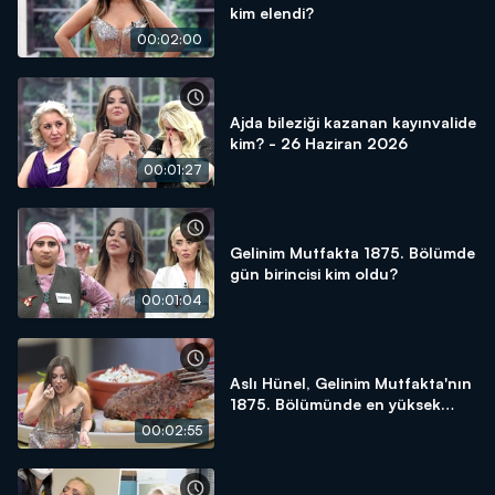
kim elendi?
00:02:00
Ajda bileziği kazanan kayınvalide
kim? - 26 Haziran 2026
00:01:27
Gelinim Mutfakta 1875. Bölümde
gün birincisi kim oldu?
00:01:04
Aslı Hünel, Gelinim Mutfakta'nın
1875. Bölümünde en yüksek
puanı kime verdi?
00:02:55