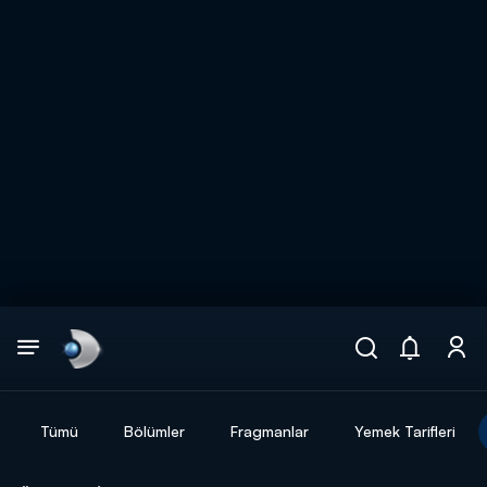
Arama
muhteşem ikili
ARAMA SONUÇLARI
Tümü
Bölümler
Fragmanlar
Yemek Tarifleri
DİĞER SONUÇLAR