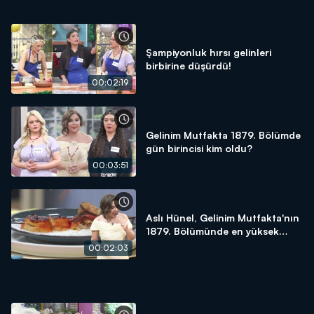
Şampiyonluk hırsı gelinleri
birbirine düşürdü!
00:02:19
Gelinim Mutfakta 1879. Bölümde
gün birincisi kim oldu?
00:03:51
Aslı Hünel, Gelinim Mutfakta'nın
1879. Bölümünde en yüksek
puanı kime verdi?
00:02:03