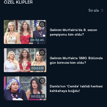
ÖZEL KLIPLER
Sırala
Gelinim Mutfakta'da 8. sezon
şampiyonu kim oldu?
00:03:45
Gelinim Mutfakta 1880. Bölümde
gün birincisi kim oldu?
00:03:13
Damla'nın 'Cemile' taklidi herkesi
kahkahaya boğdu!
00:02:18