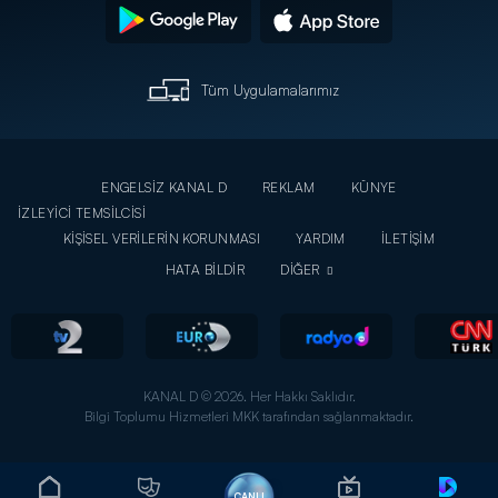
Tüm Uygulamalarımız
ENGELSİZ KANAL D
REKLAM
KÜNYE
İZLEYİCİ TEMSİLCİSİ
KİŞİSEL VERİLERİN KORUNMASI
YARDIM
İLETİŞİM
HATA BİLDİR
DİĞER
KANAL D © 2026. Her Hakkı Saklıdır.
Bilgi Toplumu Hizmetleri MKK tarafından sağlanmaktadır.
CANLI