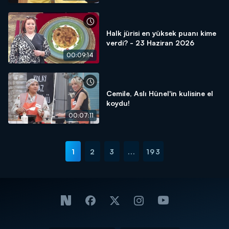
Halk jürisi en yüksek puanı kime
verdi? - 23 Haziran 2026
00:09:14
Cemile, Aslı Hünel'in kulisine el
koydu!
00:07:11
1
2
3
...
193