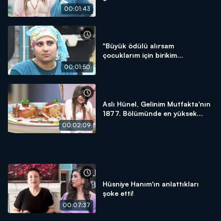
00:01:43
"Büyük ödülü alırsam
çocuklarım için birikim
yapacağım!"
00:01:50
Aslı Hünel, Gelinim Mutfakta'nın
1877. Bölümünde en yüksek
puanı kime verdi?
00:02:09
Hüsniye Hanım'ın anlattıkları
şoke etti!
00:07:37