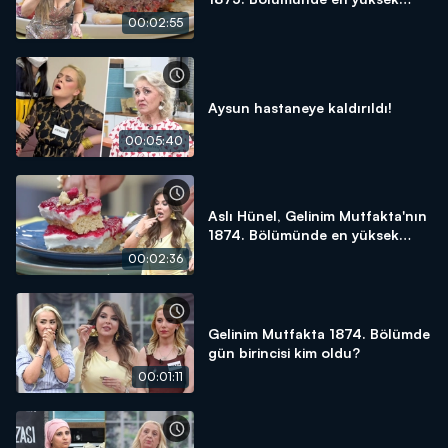
puanı kime verdi?
00:02:55
Aysun hastaneye kaldırıldı!
00:05:40
Aslı Hünel, Gelinim Mutfakta'nın
1874. Bölümünde en yüksek
puanı kime verdi?
00:02:36
Gelinim Mutfakta 1874. Bölümde
gün birincisi kim oldu?
00:01:11