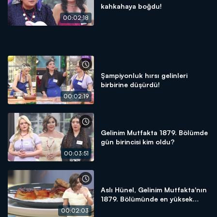
kahkahaya boğdu!
00:02:18
Şampiyonluk hırsı gelinleri
birbirine düşürdü!
00:02:19
Gelinim Mutfakta 1879. Bölümde
gün birincisi kim oldu?
00:03:51
Aslı Hünel, Gelinim Mutfakta'nın
1879. Bölümünde en yüksek
puanı kime verdi?
00:02:03