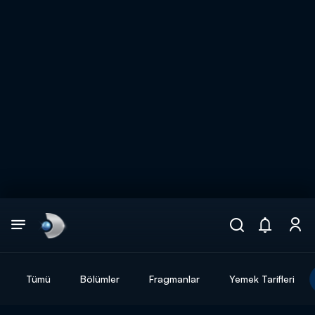
Arama
muhteşem ikili
ARAMA SONUÇLARI
Tümü
Bölümler
Fragmanlar
Yemek Tarifleri
DİĞER SONUÇLAR