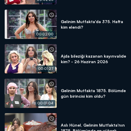
Gelinim Mutfakta'da 375. Hafta
kim elendi?
00:02:00
Ajda bileziği kazanan kayınvalide
kim? - 26 Haziran 2026
00:01:27
Gelinim Mutfakta 1875. Bölümde
gün birincisi kim oldu?
00:01:04
Aslı Hünel, Gelinim Mutfakta'nın
1875. Bölümünde en yüksek