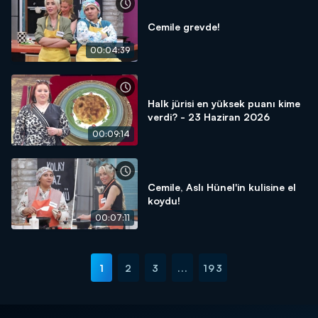
Cemile grevde!
00:04:39
Halk jürisi en yüksek puanı kime
verdi? - 23 Haziran 2026
00:09:14
Cemile, Aslı Hünel'in kulisine el
koydu!
00:07:11
1
2
3
...
193