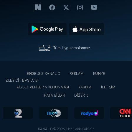
Tüm Uygulamalarımız
ENGELSİZ KANAL D
REKLAM
KÜNYE
İZLEYİCİ TEMSİLCİSİ
KİŞİSEL VERİLERİN KORUNMASI
YARDIM
İLETİŞİM
HATA BİLDİR
DİĞER
KANAL D © 2026. Her Hakkı Saklıdır.