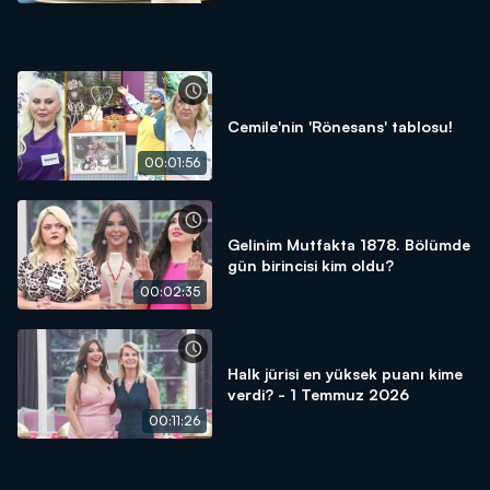
Cemile'nin 'Rönesans' tablosu!
00:01:56
Gelinim Mutfakta 1878. Bölümde
gün birincisi kim oldu?
00:02:35
Halk jürisi en yüksek puanı kime
verdi? - 1 Temmuz 2026
00:11:26