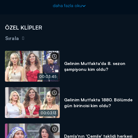
başladılar. Eller bellere konulup sert tartışmalar devam etti.
daha fazla oku
ÖZEL KLİPLER
Sırala
Gelinim Mutfakta'da 8. sezon
şampiyonu kim oldu?
00:03:45
Gelinim Mutfakta 1880. Bölümde
gün birincisi kim oldu?
00:03:13
Damla'nın 'Cemile' taklidi herkesi