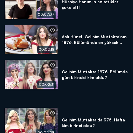
Hüsniye Hanım'ın anlattıkları
şoke etti!
00:07:37
Aslı Hünel, Gelinim Mutfakta'nın
1876. Bölümünde en yüksek
puanı kime verdi?
00:02:18
Gelinim Mutfakta 1876. Bölümde
gün birincisi kim oldu?
00:02:31
Gelinim Mutfakta'da 375. Hafta
kim birinci oldu?
00:02:28