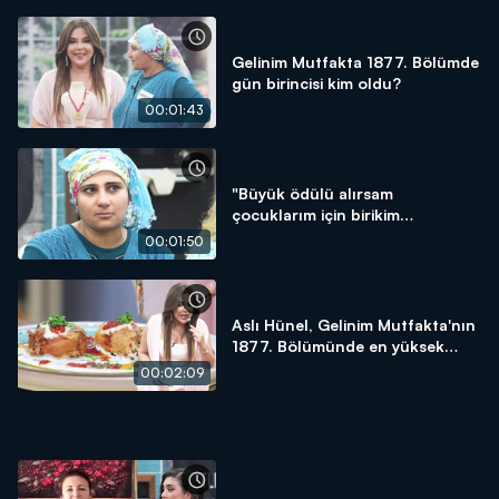
Gelinim Mutfakta 1877. Bölümde
gün birincisi kim oldu?
00:01:43
"Büyük ödülü alırsam
çocuklarım için birikim
yapacağım!"
00:01:50
Aslı Hünel, Gelinim Mutfakta'nın
1877. Bölümünde en yüksek
puanı kime verdi?
00:02:09