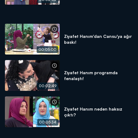
Ziyafet Hanım'dan Cansu'ya ağır
baskı!
00:05:00
Ziyafet Hanım programda
fenalaştı!
00:02:49
Ziyafet Hanım neden haksız
çıktı?
00:05:34