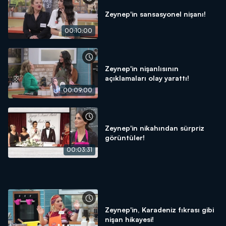
Zeynep'in sansasyonel nişanı!
00:10:00
Zeynep'in nişanlısının
açıklamaları olay yarattı!
00:09:00
Zeynep'in nikahından sürpriz
görüntüler!
00:03:31
Zeynep'in, Karadeniz fıkrası gibi
nişan hikayesi!