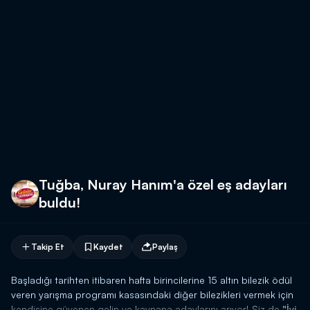
Tuğba, Nuray Hanım'a özel eş adayları
buldu!
Takip Et
Kaydet
Paylaş
Başladığı tarihten itibaren hafta birincilerine 15 altın bilezik ödül
veren yarışma programı kasasındaki diğer bilezikleri vermek için
kendisine güvenen gelin ve kaynana adaylarını arıyor! Siz de
"İyi