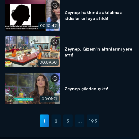
Zeynep hakkında akılalmaz
iddialar ortaya atıldı!
00:10:47
Zeynep, Gizem'in altınlarını yere
attı!
00:09:30
Zeynep çileden çıktı!
00:01:21
1
2
3
...
193