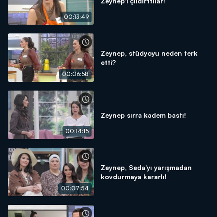
Zeynep'i çıldırttılar!
00:13:49
Zeynep, stüdyoyu neden terk
etti?
00:06:58
Zeynep sırra kadem bastı!
00:14:15
Zeynep, Seda'yı yarışmadan
kovdurmaya kararlı!
00:07:54