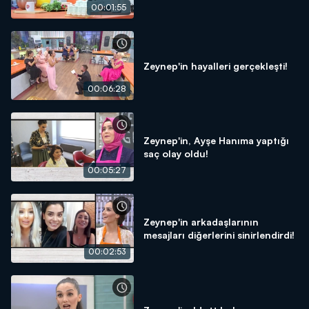
00:01:55
Zeynep'in hayalleri gerçekleşti!
00:06:28
Zeynep'in, Ayşe Hanıma yaptığı
saç olay oldu!
00:05:27
Zeynep'in arkadaşlarının
mesajları diğerlerini sinirlendirdi!
00:02:53