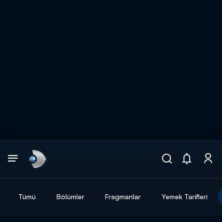
Arama
muhteşem ikili
ARAMA SONUÇLARI
Tümü
Bölümler
Fragmanlar
Yemek Tarifleri
DİĞER SONUÇLAR