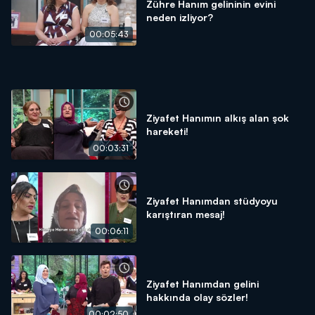
Zühre Hanım gelininin evini
neden izliyor?
00:05:43
Ziyafet Hanımın alkış alan şok
hareketi!
00:03:31
Ziyafet Hanımdan stüdyoyu
karıştıran mesaj!
00:06:11
Ziyafet Hanımdan gelini
hakkında olay sözler!
00:02:50