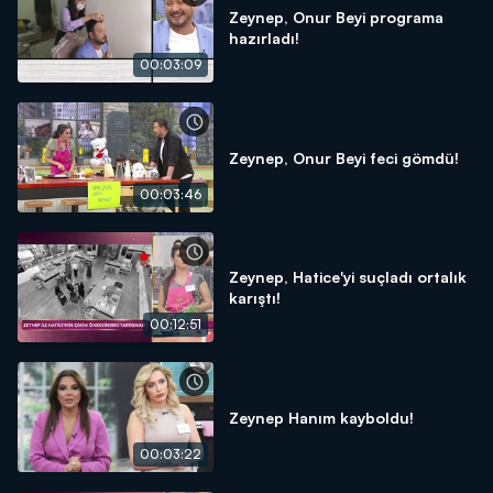
Zeynep, Onur Beyi programa
hazırladı!
00:03:09
Zeynep, Onur Beyi feci gömdü!
00:03:46
Zeynep, Hatice'yi suçladı ortalık
karıştı!
00:12:51
Zeynep Hanım kayboldu!
00:03:22