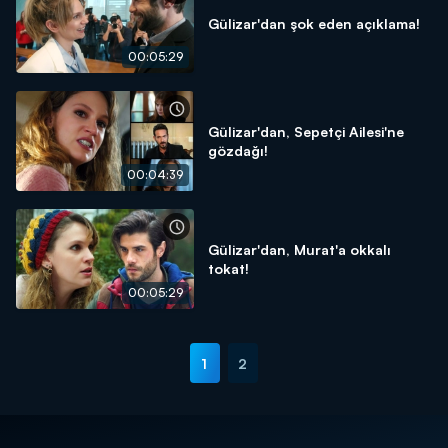
Gülizar'dan şok eden açıklama!
00:05:29
Gülizar'dan, Sepetçi Ailesi'ne
gözdağı!
00:04:39
Gülizar'dan, Murat'a okkalı
tokat!
00:05:29
1
2