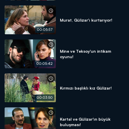
Murat, Gülizar'ı kurtarıyor!
00:05:57
Mine ve Teksoy'un intikam
oyunu!
00:05:42
Kırmızı başlıklı kız Gülizar!
00:03:50
Kartal ve Gülizar'ın büyük
buluşması!