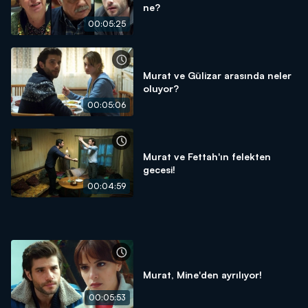
ne?
00:05:25
Murat ve Gülizar arasında neler
oluyor?
00:05:06
Murat ve Fettah'ın felekten
gecesi!
00:04:59
Murat, Mine'den ayrılıyor!
00:05:53