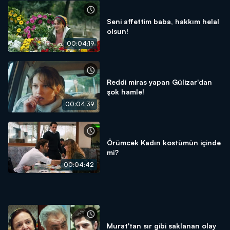
Seni affettim baba, hakkım helal
olsun!
00:04:19
Reddi miras yapan Gülizar'dan
şok hamle!
00:04:39
Örümcek Kadın kostümün içinde
mi?
00:04:42
Murat'tan sır gibi saklanan olay