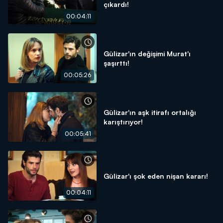
çıkardı!
00:04:11
Gülizar'ın değişimi Murat'ı
şaşırttı!
00:05:26
Gülizar'ın aşk itirafı ortalığı
karıştırıyor!
00:05:41
Gülizar'ı şok eden nişan kararı!
00:04:11