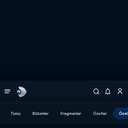
Arama
muhteşem ikili
ARAMA SONUÇLARI
Tümü
Bölümler
Fragmanlar
Özetler
Özel
DİĞER SONUÇLAR