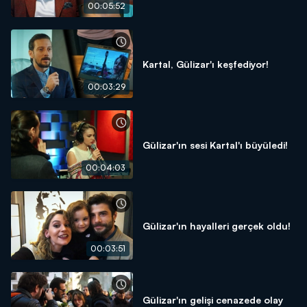
00:05:52
Kartal, Gülizar'ı keşfediyor!
00:03:29
Gülizar'ın sesi Kartal'ı büyüledi!
00:04:03
Gülizar'ın hayalleri gerçek oldu!
00:03:51
Gülizar'ın gelişi cenazede olay