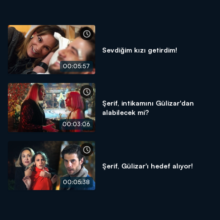
Sevdiğim kızı getirdim!
00:05:57
Şerif, intikamını Gülizar'dan
alabilecek mi?
00:03:06
Şerif, Gülizar'ı hedef alıyor!
00:05:38