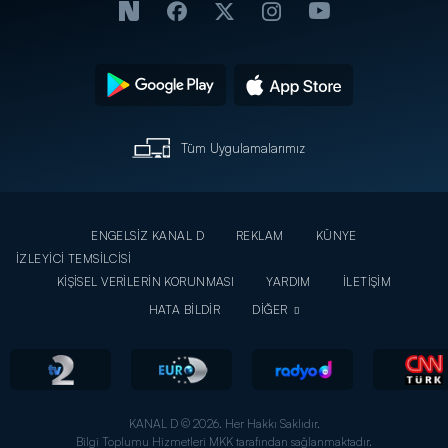
Tüm Uygulamalarımız
ENGELSİZ KANAL D
REKLAM
KÜNYE
İZLEYİCİ TEMSİLCİSİ
KİŞİSEL VERİLERİN KORUNMASI
YARDIM
İLETİŞİM
HATA BİLDİR
DİĞER
KANAL D © 2026. Her Hakkı Saklıdır.
Bilgi Toplumu Hizmetleri MKK tarafından sağlanmaktadır.