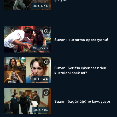
00:04:34
Suzan'ı kurtarma operasyonu!
00:05:20
Suzan, Şerif'in işkencesinden
kurtulabilecek mi?
00:05:44
Suzan, özgürlüğüne kavuşuyor!
00:05:53