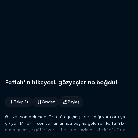
Fettah'ın hikayesi, gözyaşlarına boğdu!
Takip Et
Kaydet
Paylaş
Gülizar son bölümde, Fettah'ın geçmişinde aldığı yara ortaya
çıkıyor. Mine'nin son zamanlarında başına gelenler, Fettah'ı bir
anda geçmişe götürüyor. Fettah, ablasıyla birlikte küçüklükte
yaşadığı acıklı durumları anlatmaya başlıyor. Ablasının nasıl bir