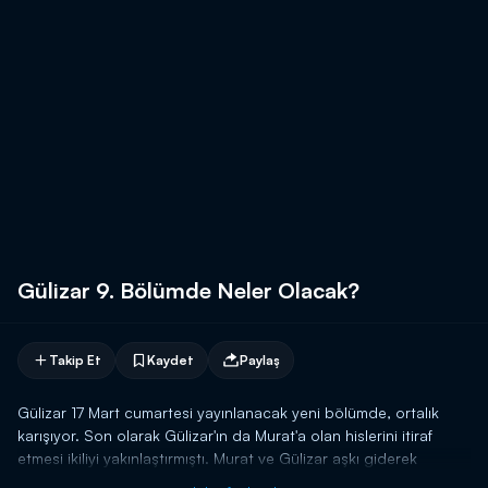
Gülizar 9. Bölümde Neler Olacak?
Takip Et
Kaydet
Paylaş
Gülizar 17 Mart cumartesi yayınlanacak yeni bölümde, ortalık
karışıyor. Son olarak Gülizar'ın da Murat'a olan hislerini itiraf
etmesi ikiliyi yakınlaştırmıştı. Murat ve Gülizar aşkı giderek
büyürken, bu aşka Hayriye Hanım'ın şahit olması her şeyi alt üst