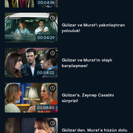
00:04:56
Gülizar ve Murat'ı yakınlaştıran
yolculuk!
00:04:29
Gülizar ve Murat'ın olaylı
karşılaşması!
00:04:22
Gülizar'a, Zeynep Casalini
sürprizi!
00:05:40
Gülizar’dan, Murat’a hüzün dolu