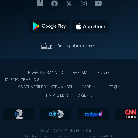
Tüm Uygulamalarımız
ENGELSİZ KANAL D
REKLAM
KÜNYE
İZLEYİCİ TEMSİLCİSİ
KİŞİSEL VERİLERİN KORUNMASI
YARDIM
İLETİŞİM
HATA BİLDİR
DİĞER
KANAL D © 2026. Her Hakkı Saklıdır.
Bilgi Toplumu Hizmetleri MKK tarafından sağlanmaktadır.