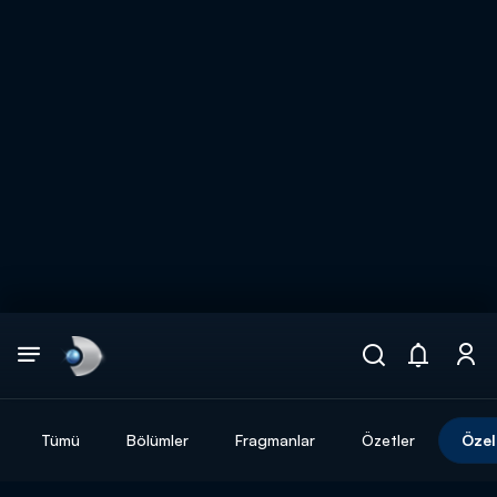
Arama
muhteşem ikili
ARAMA SONUÇLARI
Tümü
Bölümler
Fragmanlar
Özetler
Özel
DİĞER SONUÇLAR