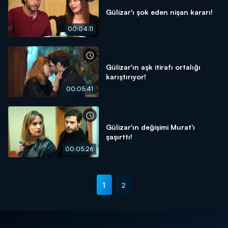
Gülizar'ı şok eden nişan kararı!
00:04:11
Gülizar'ın aşk itirafı ortalığı
karıştırıyor!
00:05:41
Gülizar'ın değişimi Murat'ı
şaşırttı!
00:05:26
1
2