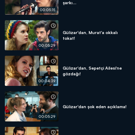
şarkı…
00:05:15
Gülizar'dan, Murat'a okkalı
tokat!
00:05:29
Gülizar'dan, Sepetçi Ailesi'ne
gözdağı!
00:04:39
Gülizar'dan şok eden açıklama!
00:05:29