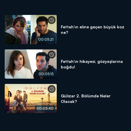
Fettah'ın eline geçen büyük koz
ne?
00:05:21
Fettah'ın hikayesi, gözyaşlarına
boğdu!
00:05:15
Gülizar 2. Bölümde Neler
Olacak?
00:05:40