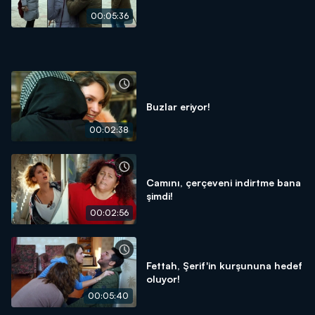
00:05:36
Buzlar eriyor!
00:02:38
Camını, çerçeveni indirtme bana
şimdi!
00:02:56
Fettah, Şerif'in kurşununa hedef
oluyor!
00:05:40