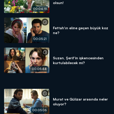
olsun!
00:04:19
Fettah'ın eline geçen büyük koz
ne?
00:05:21
Suzan, Şerif'in işkencesinden
kurtulabilecek mi?
00:05:44
Murat ve Gülizar arasında neler
oluyor?
00:05:06