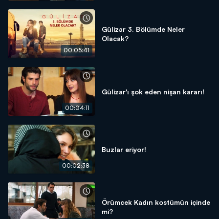
Gülizar 3. Bölümde Neler
Olacak?
00:05:41
Gülizar'ı şok eden nişan kararı!
00:04:11
Buzlar eriyor!
00:02:38
Örümcek Kadın kostümün içinde
mi?