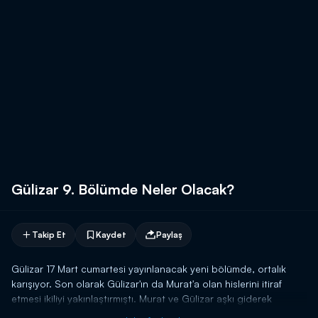
Gülizar 9. Bölümde Neler Olacak?
Takip Et
Kaydet
Paylaş
Gülizar 17 Mart cumartesi yayınlanacak yeni bölümde, ortalık
karışıyor. Son olarak Gülizar'ın da Murat'a olan hislerini itiraf
etmesi ikiliyi yakınlaştırmıştı. Murat ve Gülizar aşkı giderek
büyürken, bu aşka Hayriye Hanım'ın şahit olması her şeyi alt üst