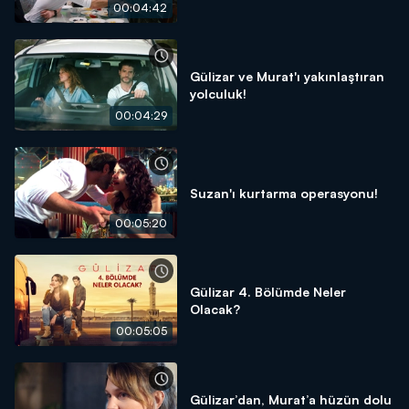
00:04:42
Gülizar ve Murat'ı yakınlaştıran
yolculuk!
00:04:29
Suzan'ı kurtarma operasyonu!
00:05:20
Gülizar 4. Bölümde Neler
Olacak?
00:05:05
Gülizar’dan, Murat’a hüzün dolu