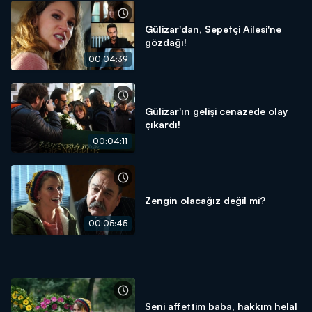
Gülizar'dan, Sepetçi Ailesi'ne
gözdağı!
00:04:39
Gülizar'ın gelişi cenazede olay
çıkardı!
00:04:11
Zengin olacağız değil mi?
00:05:45
Seni affettim baba, hakkım helal