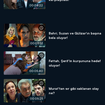
00:04:22
Bahri, Suzan ve Gülizar'ın başına
bela oluyor!
00:05:53
Fettah, Şerif'in kurşununa hedef
oluyor!
00:05:40
Murat'tan sır gibi saklanan olay
ne?
00:05:25