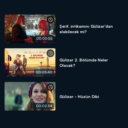
Şerif, intikamını Gülizar'dan
alabilecek mi?
00:03:06
Gülizar 2. Bölümde Neler
Olacak?
00:05:40
Gülizar - Hüzün Dibi
00:02:54