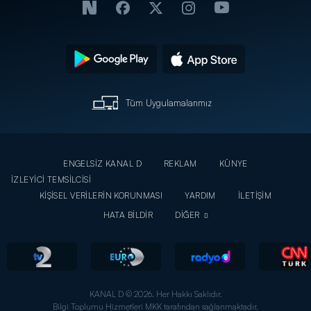
Tüm Uygulamalarımız
ENGELSİZ KANAL D
REKLAM
KÜNYE
İZLEYİCİ TEMSİLCİSİ
KİŞİSEL VERİLERİN KORUNMASI
YARDIM
İLETİŞİM
HATA BİLDİR
DİĞER
KANAL D © 2026. Her Hakkı Saklıdır.
Bilgi Toplumu Hizmetleri MKK tarafından sağlanmaktadır.