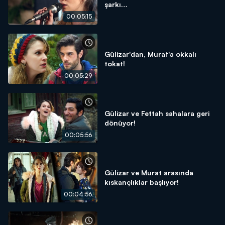
şarkı…
00:05:15
Gülizar'dan, Murat'a okkalı
tokat!
00:05:29
Gülizar ve Fettah sahalara geri
dönüyor!
00:05:56
Gülizar ve Murat arasında
kıskançlıklar başlıyor!
00:04:56