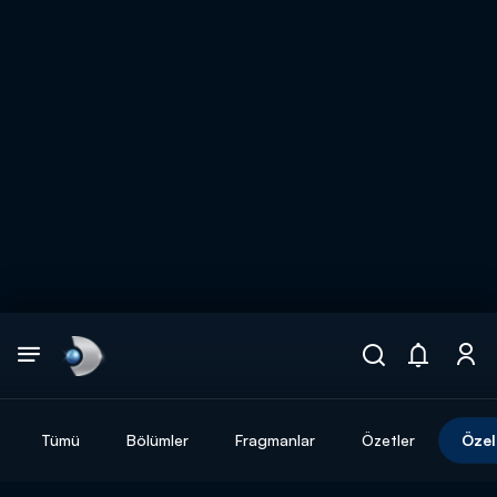
Arama
muhteşem ikili
ARAMA SONUÇLARI
Tümü
Bölümler
Fragmanlar
Özetler
Özel
DİĞER SONUÇLAR