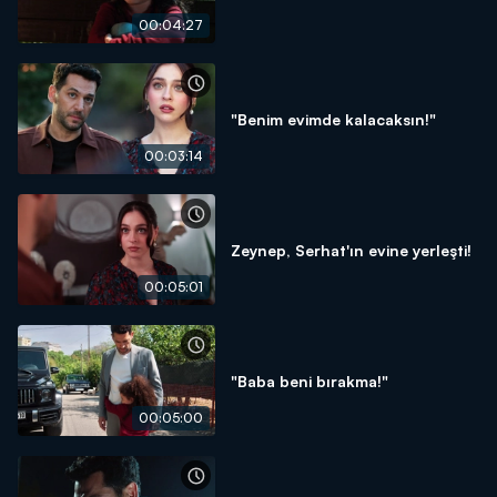
00:04:27
"Benim evimde kalacaksın!"
00:03:14
Zeynep, Serhat'ın evine yerleşti!
00:05:01
"Baba beni bırakma!"
00:05:00