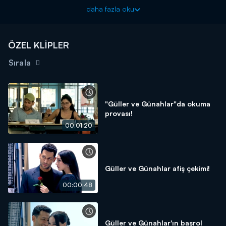
büyük gerilim yaşanır.
daha fazla oku
Güller ve Günahlar yeni bölümleriyle cumartesi akşamı
20.00'de Kanal D'de!
ÖZEL KLİPLER
Sırala
"Güller ve Günahlar"da okuma
provası!
00:01:20
Güller ve Günahlar afiş çekimi!
00:00:48
Güller ve Günahlar'ın başrol