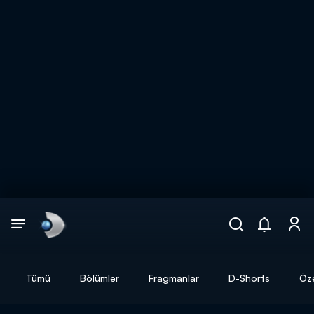
Arama
muhteşem ikili
ARAMA SONUÇLARI
Tümü
Bölümler
Fragmanlar
D-Shorts
Öze
DİĞER SONUÇLAR