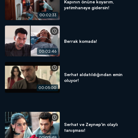
Kapının önüne koyarım,
yetimhaneye gidersin!
00:02:33
Berrak komada!
00:02:46
Serhat aldatıldığından emin
oluyor!
00:05:00
Serhat ve Zeynep'in olaylı
tanışması!
00:02:49