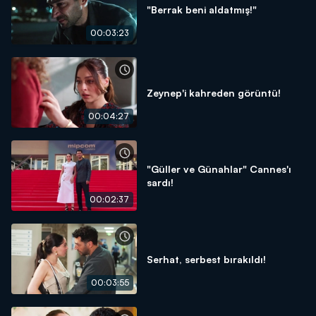
"Berrak beni aldatmış!"
00:03:23
Zeynep'i kahreden görüntü!
00:04:27
"Güller ve Günahlar" Cannes'ı
sardı!
00:02:37
Serhat, serbest bırakıldı!
00:03:55