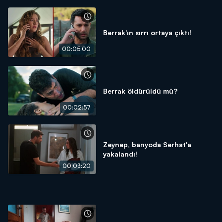
Berrak'ın sırrı ortaya çıktı!
00:05:00
Berrak öldürüldü mü?
00:02:57
Zeynep, banyoda Serhat'a
yakalandı!
00:03:20