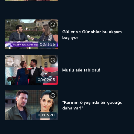
Güller ve Günahlar bu akşam
başlıyor!
00:13:26
Mutlu aile tablosu!
00:02:05
"Karının 6 yaşında bir çocuğu
daha var!"
00:06:20