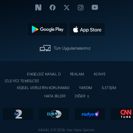
Tüm Uygulamalarımız
ENGELSİZ KANAL D
REKLAM
KÜNYE
İZLEYİCİ TEMSİLCİSİ
KİŞİSEL VERİLERİN KORUNMASI
YARDIM
İLETİŞİM
HATA BİLDİR
DİĞER
KANAL D © 2026. Her Hakkı Saklıdır.