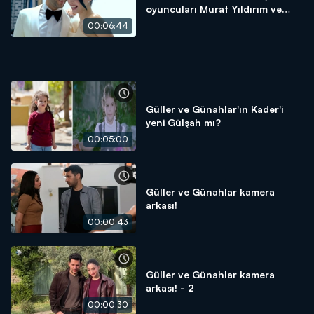
oyuncuları Murat Yıldırım ve
Cemre Baysel ile çok özel!
00:06:44
Güller ve Günahlar'ın Kader'i
yeni Gülşah mı?
00:05:00
Güller ve Günahlar kamera
arkası!
00:00:43
Güller ve Günahlar kamera
arkası! - 2
00:00:30