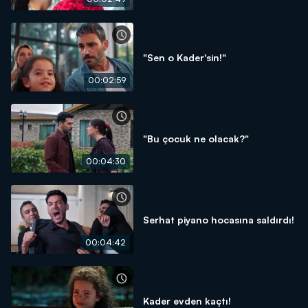
"Sen o Kader'sin!"
00:02:59
"Bu çocuk ne olacak?"
00:04:30
Serhat piyano hocasına saldırdı!
00:04:42
Kader evden kaçtı!