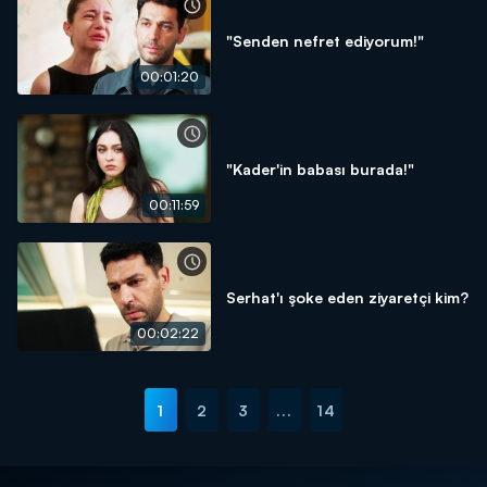
"Senden nefret ediyorum!"
00:01:20
"Kader'in babası burada!"
00:11:59
Serhat'ı şoke eden ziyaretçi kim?
00:02:22
1
2
3
...
14