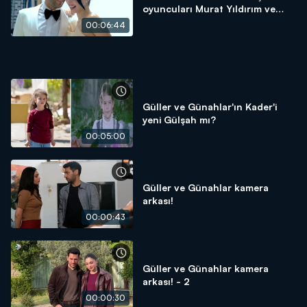
oyuncuları Murat Yıldırım ve
Cemre Baysel ile çok özel!
00:06:44
Güller ve Günahlar'ın Kader'i
yeni Gülşah mı?
00:05:00
Güller ve Günahlar kamera
arkası!
00:00:43
Güller ve Günahlar kamera
arkası! - 2
00:00:30