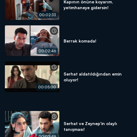
Kapının önüne koyarım,
yetimhaneye gidersin!
00:02:33
Berrak komada!
00:02:46
Serhat aldatıldığından emin
oluyor!
00:05:00
Serhat ve Zeynep'in olaylı
tanışması!
00:02:49