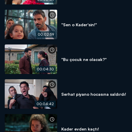
"Sen o Kader'sin!"
00:02:59
"Bu çocuk ne olacak?"
00:04:30
Serhat piyano hocasına saldırdı!
00:04:42
Kader evden kaçtı!