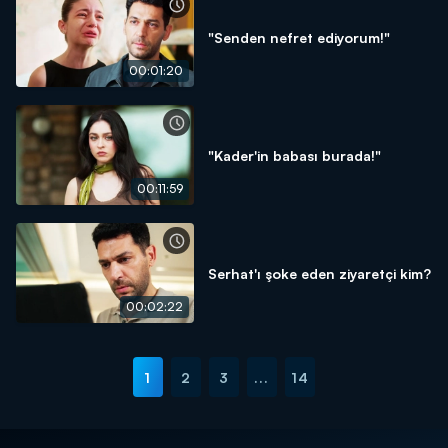
"Senden nefret ediyorum!"
00:01:20
"Kader'in babası burada!"
00:11:59
Serhat'ı şoke eden ziyaretçi kim?
00:02:22
1
2
3
...
14