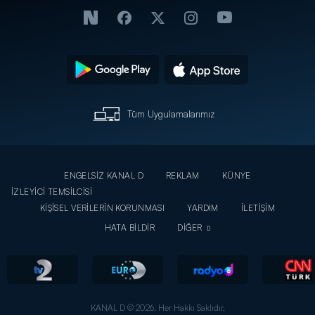
Tüm Uygulamalarımız
ENGELSİZ KANAL D
REKLAM
KÜNYE
İZLEYİCİ TEMSİLCİSİ
KİŞİSEL VERİLERİN KORUNMASI
YARDIM
İLETİŞİM
HATA BİLDİR
DİĞER
KANAL D © 2026. Her Hakkı Saklıdır.