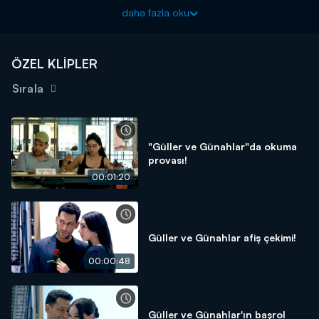
Güller ve Günahlar yeni bölümleriyle cumartesi akşamı
daha fazla oku
20.00'de Kanal D'de!
ÖZEL KLİPLER
Sırala
"Güller ve Günahlar"da okuma
provası!
00:01:20
Güller ve Günahlar afiş çekimi!
00:00:48
Güller ve Günahlar'ın başrol