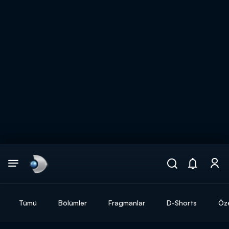
Arama
muhteşem ikili
ARAMA SONUÇLARI
Tümü
Bölümler
Fragmanlar
D-Shorts
Öze
DİĞER SONUÇLAR