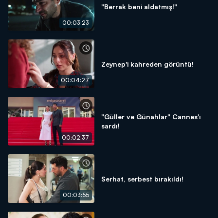
"Berrak beni aldatmış!"
00:03:23
Zeynep'i kahreden görüntü!
00:04:27
"Güller ve Günahlar" Cannes'ı
sardı!
00:02:37
Serhat, serbest bırakıldı!
00:03:55