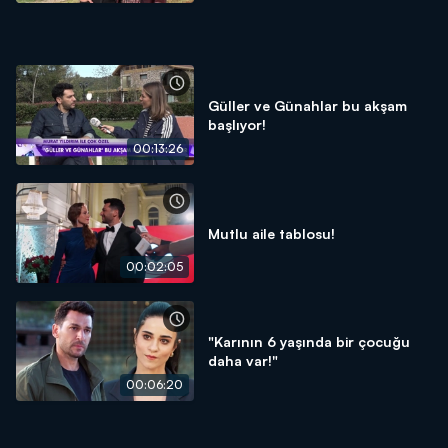
Güller ve Günahlar bu akşam
başlıyor!
00:13:26
Mutlu aile tablosu!
00:02:05
"Karının 6 yaşında bir çocuğu
daha var!"
00:06:20