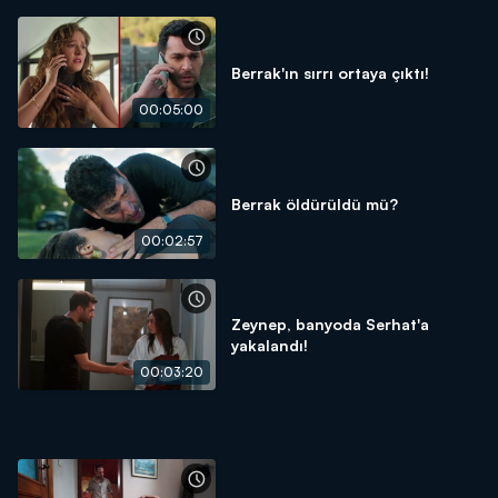
Berrak'ın sırrı ortaya çıktı!
00:05:00
Berrak öldürüldü mü?
00:02:57
Zeynep, banyoda Serhat'a
yakalandı!
00:03:20