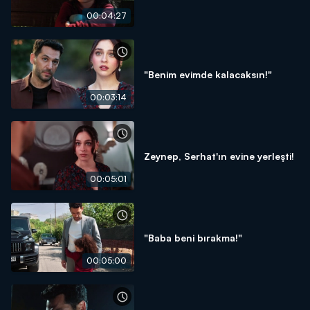
00:04:27
"Benim evimde kalacaksın!"
00:03:14
Zeynep, Serhat'ın evine yerleşti!
00:05:01
"Baba beni bırakma!"
00:05:00