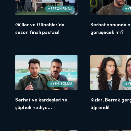
SEZON FİNALİ
Y
Güller ve Günahlar'da
Serhat sonunda b
sezon finali pastası!
görüşecek mi?
YENİ BÖLÜM
Y
Serhat ve kardeşlerine
Kızlar, Berrak ger
şüpheli hediye...
öğrendi!