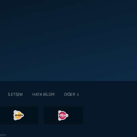
İLETİŞİM
HATA BİLDİR
DİĞER
dır.