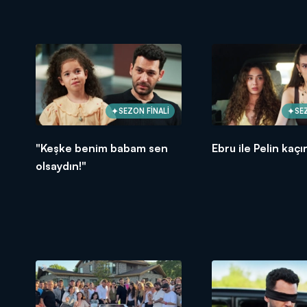
SEZON FİNALİ
SE
"Keşke benim babam sen
Ebru ile Pelin kaçır
olsaydın!"