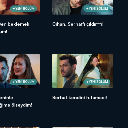
YENİ BÖLÜM
YENİ BÖLÜM
Ben beklemek
Cihan, Serhat'ı çıldırttı!
rum!
YENİ BÖLÜM
YENİ BÖLÜM
eninle
Serhat kendini tutamadı!
ğime ölseydim!