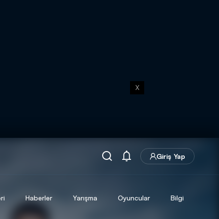
X
Giriş Yap
ri
Haberler
Yarışma
Oyuncular
Bilgi