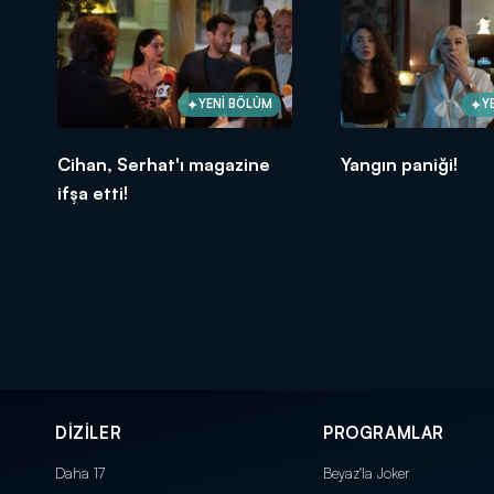
YENİ BÖLÜM
Y
Cihan, Serhat'ı magazine
Yangın paniği!
ifşa etti!
DİZİLER
PROGRAMLAR
Daha 17
Beyaz'la Joker