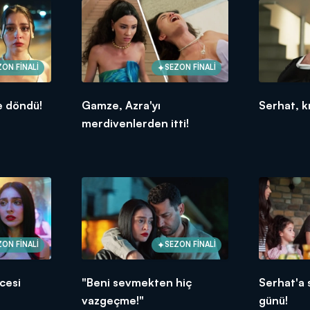
ZON FİNALİ
SEZON FİNALİ
 döndü!
Gamze, Azra'yı
Serhat, kı
merdivenlerden itti!
ZON FİNALİ
SEZON FİNALİ
cesi
"Beni sevmekten hiç
Serhat'a
vazgeçme!"
günü!