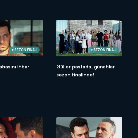
SEZON FİNALİ
SEZON FİNALİ
abasını ihbar
Güller pastada, günahlar
sezon finalinde!