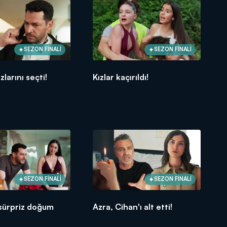
SEZON FİNALİ
SEZON FİNALİ
zlarını seçti!
Kızlar kaçırıldı!
SEZON FİNALİ
SEZON FİNALİ
 sürpriz doğum
Azra, Cihan'ı alt etti!