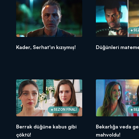
SE
Kader, Serhat'ın kızıymış!
Düğünleri mateme
SEZON FİNALİ
SE
Berrak düğüne kabus gibi
Bekarlığa veda ge
çöktü!
mahvoldu!