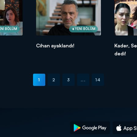
ENİ BÖLÜM
YENİ BÖLÜM
Cihan ayaklandı!
Kader, Se
dedi!
1
2
3
...
14