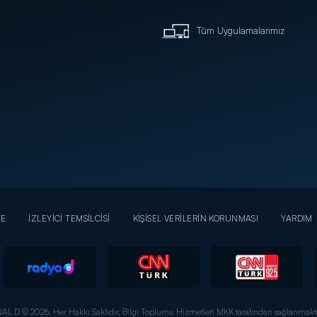
Tüm Uygulamalarımız
YE
İZLEYİCİ TEMSİLCİSİ
KİŞİSEL VERİLERİN KORUNMASI
YARDIM
AL D © 2026. Her Hakkı Saklıdır.
Bilgi Toplumu Hizmetleri MKK tarafından sağlanmakta