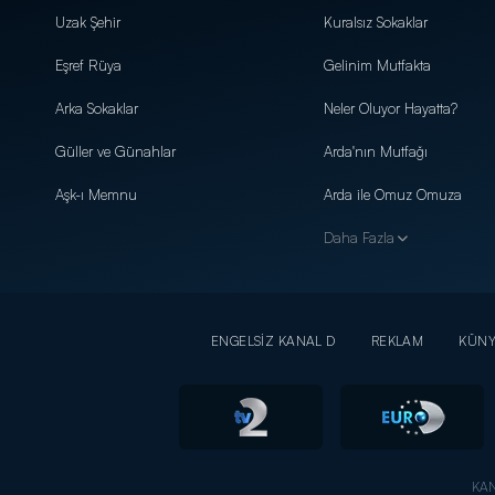
Uzak Şehir
Kuralsız Sokaklar
Eşref Rüya
Gelinim Mutfakta
Arka Sokaklar
Neler Oluyor Hayatta?
Güller ve Günahlar
Arda'nın Mutfağı
Aşk-ı Memnu
Arda ile Omuz Omuza
Daha Fazla
ENGELSİZ KANAL D
REKLAM
KÜN
KAN