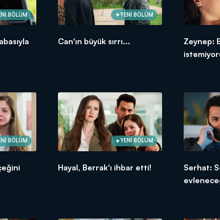
ENİ BÖLÜM
YENİ BÖLÜM
abasıyla
Can'ın büyük sırrı...
Zeynep: 
istemiyo
ENİ BÖLÜM
YENİ BÖLÜM
çeğini
Hayal, Berrak'ı ihbar etti!
Serhat: S
evlenece