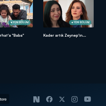
YENİ BÖLÜM
YENİ BÖLÜM
rhat'a "Baba"
Kader artık Zeynep'in...