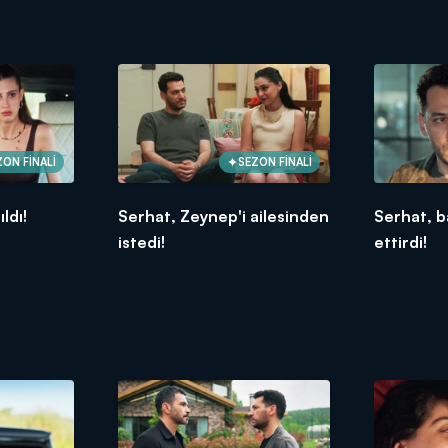
ZON FİNALİ
SEZON FİNALİ
ıldı!
Serhat, Zeynep'i ailesinden
Serhat, b
istedi!
ettirdi!