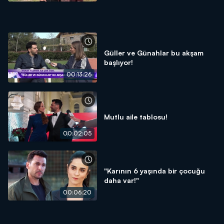
Güller ve Günahlar bu akşam
başlıyor!
00:13:26
Mutlu aile tablosu!
00:02:05
"Karının 6 yaşında bir çocuğu
daha var!"
00:06:20