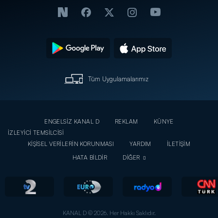
Tüm Uygulamalarımız
ENGELSİZ KANAL D
REKLAM
KÜNYE
İZLEYİCİ TEMSİLCİSİ
KİŞİSEL VERİLERİN KORUNMASI
YARDIM
İLETİŞİM
HATA BİLDİR
DİĞER
KANAL D © 2026. Her Hakkı Saklıdır.