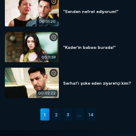
"Senden nefret ediyorum!"
00:01:20
"Kader'in babası burada!"
00:11:59
Serhat'ı şoke eden ziyaretçi kim?
00:02:22
1
2
3
...
14