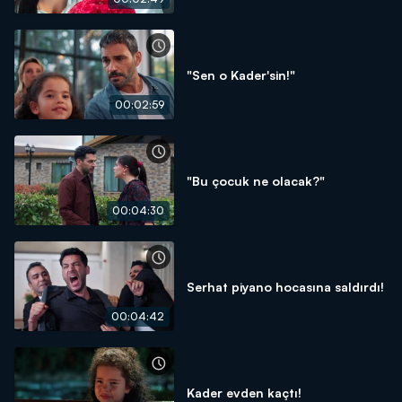
"Sen o Kader'sin!"
00:02:59
"Bu çocuk ne olacak?"
00:04:30
Serhat piyano hocasına saldırdı!
00:04:42
Kader evden kaçtı!