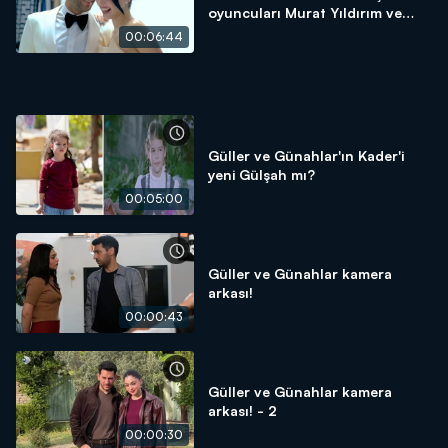
oyuncuları Murat Yıldırım ve
Cemre Baysel ile çok özel!
00:06:44
Güller ve Günahlar'ın Kader'i
yeni Gülşah mı?
00:05:00
Güller ve Günahlar kamera
arkası!
00:00:43
Güller ve Günahlar kamera
arkası! - 2
00:00:30