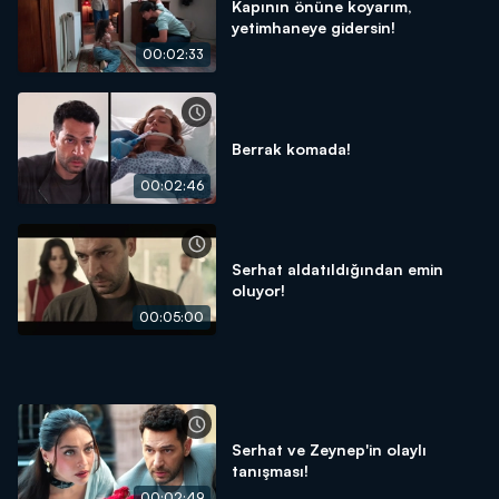
Kapının önüne koyarım,
yetimhaneye gidersin!
00:02:33
Berrak komada!
00:02:46
Serhat aldatıldığından emin
oluyor!
00:05:00
Serhat ve Zeynep'in olaylı
tanışması!
00:02:49