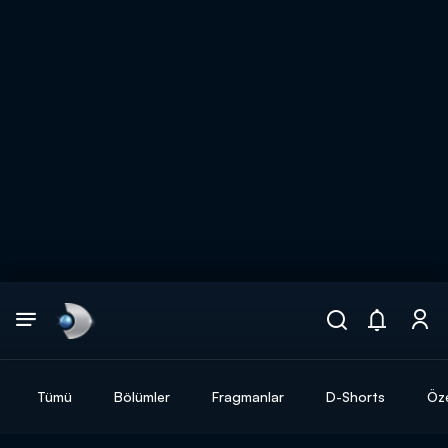
Arama
muhteşem ikili
ARAMA SONUÇLARI
Tümü
Bölümler
Fragmanlar
D-Shorts
Öze
DİĞER SONUÇLAR