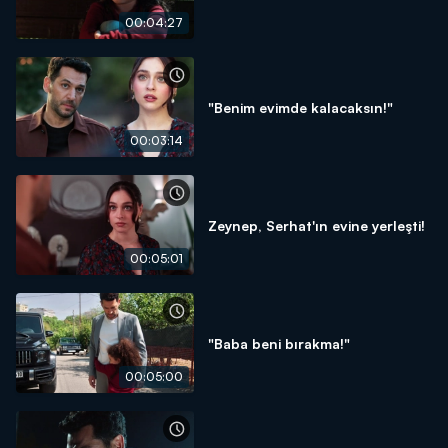
00:04:27
"Benim evimde kalacaksın!"
00:03:14
Zeynep, Serhat'ın evine yerleşti!
00:05:01
"Baba beni bırakma!"
00:05:00