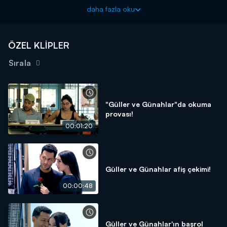
Tüm çocukların 23 Nisan Ulusal Egemenlik ve Çocuk Bayramı
daha fazla oku
Kutlu Olsun!
Güller ve Günahlar yeni bölümleriyle her cumartesi 20.00’de
ÖZEL KLİPLER
Kanal D'de!
Sırala
"Güller ve Günahlar"da okuma
provası!
00:01:20
Güller ve Günahlar afiş çekimi!
00:00:48
Güller ve Günahlar'ın başrol