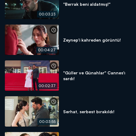
"Berrak beni aldatmış!"
00:03:23
Zeynep'i kahreden görüntü!
00:04:27
"Güller ve Günahlar" Cannes'ı
sardı!
00:02:37
Serhat, serbest bırakıldı!
00:03:55