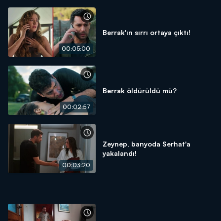
Berrak'ın sırrı ortaya çıktı!
00:05:00
Berrak öldürüldü mü?
00:02:57
Zeynep, banyoda Serhat'a
yakalandı!
00:03:20