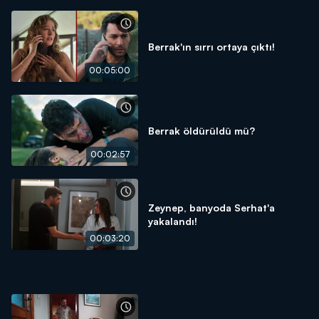
Berrak'ın sırrı ortaya çıktı!
00:05:00
Berrak öldürüldü mü?
00:02:57
Zeynep, banyoda Serhat'a
yakalandı!
00:03:20