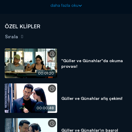
Güller ve Günahlar yeni bölümleriyle cumartesi akşamı
daha fazla oku
20.00'de Kanal D'de!
ÖZEL KLİPLER
Sırala
"Güller ve Günahlar"da okuma
provası!
00:01:20
Güller ve Günahlar afiş çekimi!
00:00:48
Güller ve Günahlar'ın başrol