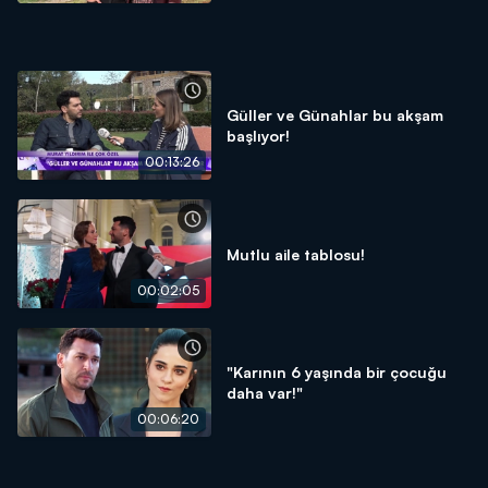
Güller ve Günahlar bu akşam
başlıyor!
00:13:26
Mutlu aile tablosu!
00:02:05
"Karının 6 yaşında bir çocuğu
daha var!"
00:06:20