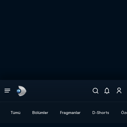
Arama
muhteşem ikili
ARAMA SONUÇLARI
Tümü
Bölümler
Fragmanlar
D-Shorts
Öze
DİĞER SONUÇLAR