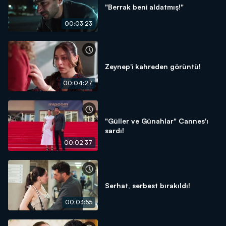
"Berrak beni aldatmış!"
00:03:23
Zeynep'i kahreden görüntü!
00:04:27
"Güller ve Günahlar" Cannes'ı
sardı!
00:02:37
Serhat, serbest bırakıldı!
00:03:55