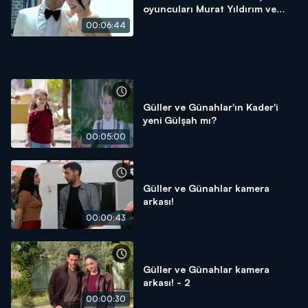
oyuncuları Murat Yıldırım ve
Cemre Baysel ile çok özel!
00:06:44
Güller ve Günahlar'ın Kader'i
yeni Gülşah mı?
00:05:00
Güller ve Günahlar kamera
arkası!
00:00:43
Güller ve Günahlar kamera
arkası! - 2
00:00:30