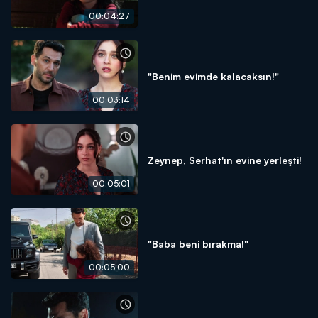
00:04:27
"Benim evimde kalacaksın!"
00:03:14
Zeynep, Serhat'ın evine yerleşti!
00:05:01
"Baba beni bırakma!"
00:05:00