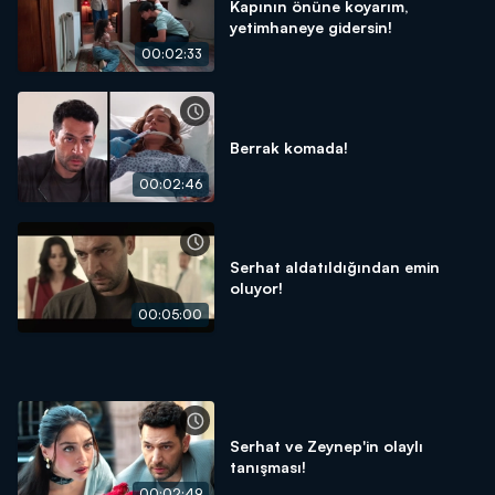
Kapının önüne koyarım,
yetimhaneye gidersin!
00:02:33
Berrak komada!
00:02:46
Serhat aldatıldığından emin
oluyor!
00:05:00
Serhat ve Zeynep'in olaylı
tanışması!
00:02:49