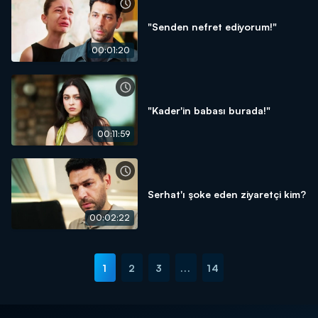
"Senden nefret ediyorum!"
00:01:20
"Kader'in babası burada!"
00:11:59
Serhat'ı şoke eden ziyaretçi kim?
00:02:22
1
2
3
...
14