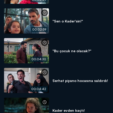
"Sen o Kader'sin!"
00:02:59
"Bu çocuk ne olacak?"
00:04:30
Serhat piyano hocasına saldırdı!
00:04:42
Kader evden kaçtı!