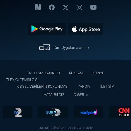
Tüm Uygulamalarımız
ENGELSİZ KANAL D
REKLAM
KÜNYE
İZLEYİCİ TEMSİLCİSİ
KİŞİSEL VERİLERİN KORUNMASI
YARDIM
İLETİŞİM
HATA BİLDİR
DİĞER
KANAL D © 2026. Her Hakkı Saklıdır.