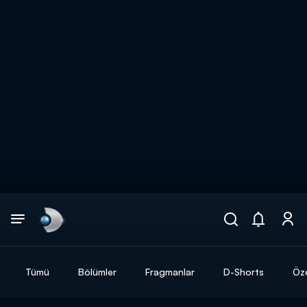
Arama
muhteşem ikili
ARAMA SONUÇLARI
Tümü
Bölümler
Fragmanlar
D-Shorts
Öze
DİĞER SONUÇLAR