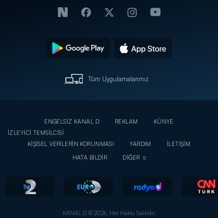
Tüm Uygulamalarımız
ENGELSİZ KANAL D
REKLAM
KÜNYE
İZLEYİCİ TEMSİLCİSİ
KİŞİSEL VERİLERİN KORUNMASI
YARDIM
İLETİŞİM
HATA BİLDİR
DİĞER
KANAL D © 2026. Her Hakkı Saklıdır.