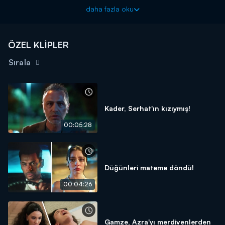
Güller ve Günahlar yeni bölümleriyle cumartesi akşamı
daha fazla oku
20.00'de Kanal D'de!
ÖZEL KLİPLER
Sırala
Kader, Serhat'ın kızıymış!
00:05:28
Düğünleri mateme döndü!
00:04:26
Gamze, Azra'yı merdivenlerden