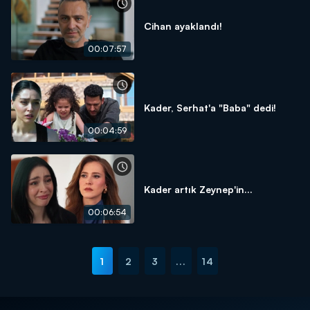
Cihan ayaklandı!
00:07:57
Kader, Serhat'a "Baba" dedi!
00:04:59
Kader artık Zeynep'in...
00:06:54
1
2
3
...
14