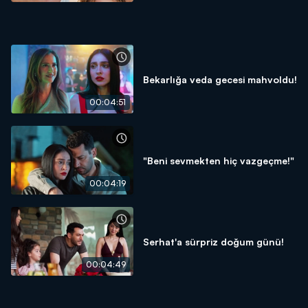
Bekarlığa veda gecesi mahvoldu!
00:04:51
"Beni sevmekten hiç vazgeçme!"
00:04:19
Serhat'a sürpriz doğum günü!
00:04:49