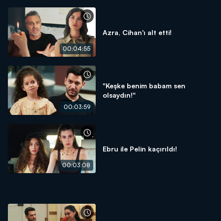
Azra, Cihan'ı alt etti!
00:04:55
"Keşke benim babam sen
olsaydın!"
00:03:59
Ebru ile Pelin kaçırıldı!
00:03:08