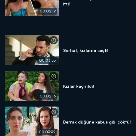
itti!
00:02:19
Serhat, kızlarını seçti!
00:03:55
Kızlar kaçırıldı!
00:02:16
Berrak düğüne kabus gibi çöktü!
00:03:32