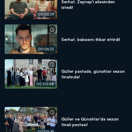
Serhat, Zeynep'i ailesinden
istedi!
00:03:39
Serhat, babasını ihbar ettirdi!
00:06:33
Güller pastada, günahlar sezon
finalinde!
00:00:48
Güller ve Günahlar'da sezon
finali pastası!
00:00:41