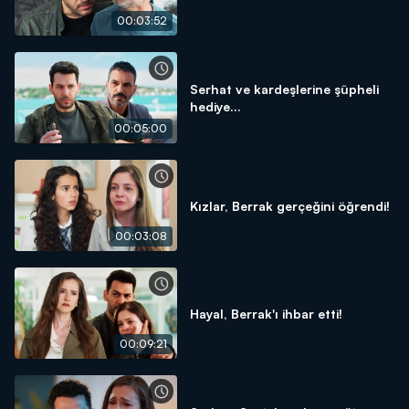
00:03:52
Serhat ve kardeşlerine şüpheli
hediye...
00:05:00
Kızlar, Berrak gerçeğini öğrendi!
00:03:08
Hayal, Berrak'ı ihbar etti!
00:09:21