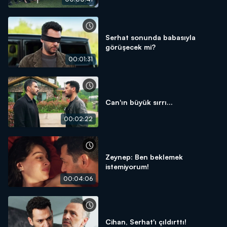
Serhat sonunda babasıyla
görüşecek mi?
00:01:31
Can'ın büyük sırrı...
00:02:22
Zeynep: Ben beklemek
istemiyorum!
00:04:06
Cihan, Serhat'ı çıldırttı!