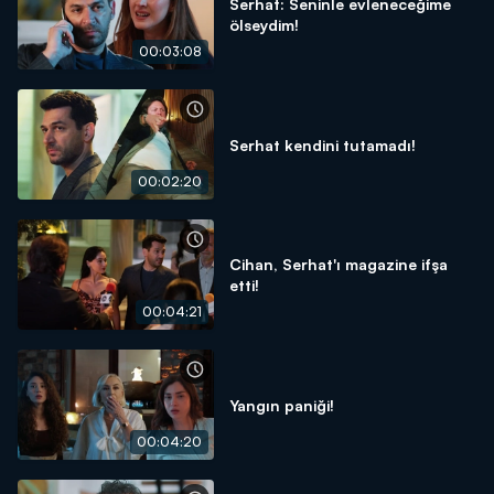
Serhat: Seninle evleneceğime
ölseydim!
00:03:08
Serhat kendini tutamadı!
00:02:20
Cihan, Serhat'ı magazine ifşa
etti!
00:04:21
Yangın paniği!
00:04:20