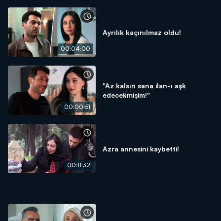
Ayrılık kaçınılmaz oldu!
00:04:00
"Az kalsın sana ilan-ı aşk
edecekmişim!"
00:00:51
Azra annesini kaybetti!
00:11:32