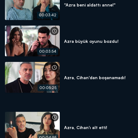
"Azra beni aldattı anne!"
00:03:42
Azra büyük oyunu bozdu!
00:03:54
Azra, Cihan'dan boşanamadı!
00:05:25
Azra, Cihan'ı alt etti!
00:04:55