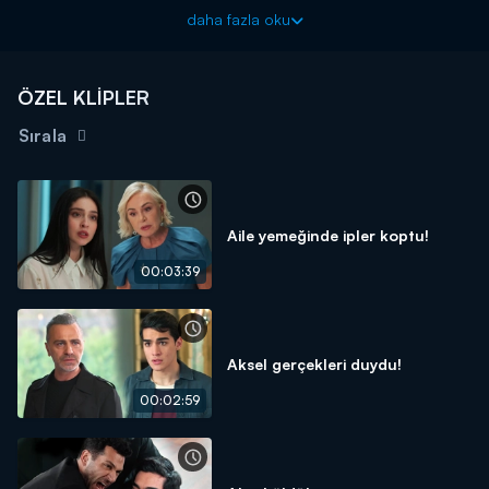
Güller ve Günahlar yeni bölümleriyle cumartesi akşamı
daha fazla oku
20.00'de Kanal D'de!
ÖZEL KLİPLER
Sırala
Aile yemeğinde ipler koptu!
00:03:39
Aksel gerçekleri duydu!
00:02:59