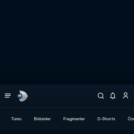
Arama
muhteşem ikili
ARAMA SONUÇLARI
Tümü
Bölümler
Fragmanlar
D-Shorts
Öze
DİĞER SONUÇLAR