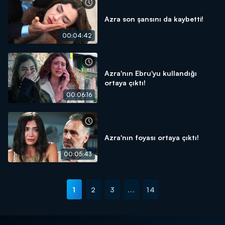
Azra son şansını da kaybetti!
00:04:42
Azra'nın Ebru'yu kullandığı
ortaya çıktı!
00:06:16
Azra'nın foyası ortaya çıktı!
00:05:43
1
2
3
...
14