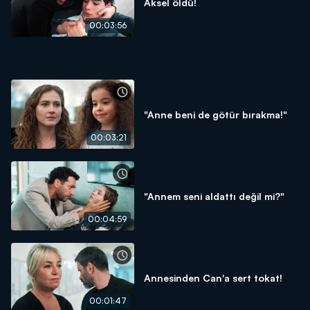
Aksel öldü!
00:03:56
"Anne beni de götür bırakma!"
00:03:21
"Annem seni aldattı değil mi?"
00:04:59
Annesinden Can'a sert tokat!
00:01:47