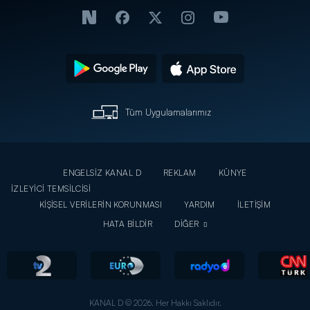
Tüm Uygulamalarımız
ENGELSİZ KANAL D
REKLAM
KÜNYE
İZLEYİCİ TEMSİLCİSİ
KİŞİSEL VERİLERİN KORUNMASI
YARDIM
İLETİŞİM
HATA BİLDİR
DİĞER
KANAL D © 2026. Her Hakkı Saklıdır.