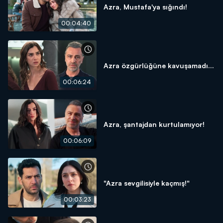
Azra, Mustafa'ya sığındı!
00:04:40
Azra özgürlüğüne kavuşamadı...
00:06:24
Azra, şantajdan kurtulamıyor!
00:06:09
"Azra sevgilisiyle kaçmış!"
00:03:23