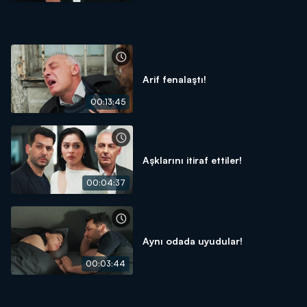
Arif fenalaştı!
00:13:45
Aşklarını itiraf ettiler!
00:04:37
Aynı odada uyudular!
00:03:44