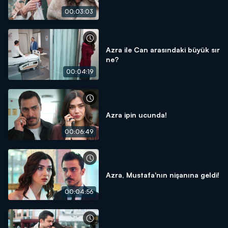
00:03:03
Azra ile Can arasındaki büyük sır
ne?
00:04:19
Azra ipin ucunda!
00:06:49
Azra, Mustafa'nın nişanına geldi!
00:04:56