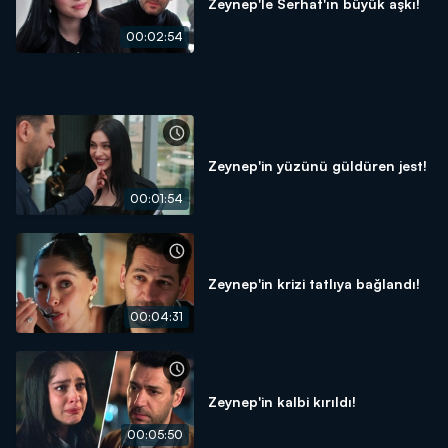
Zeynep'le Serhat'ın büyük aşkı!
00:02:54
Zeynep'in yüzünü güldüren jest!
00:01:54
Zeynep'in krizi tatlıya bağlandı!
00:04:31
Zeynep'in kalbi kırıldı!
00:05:50