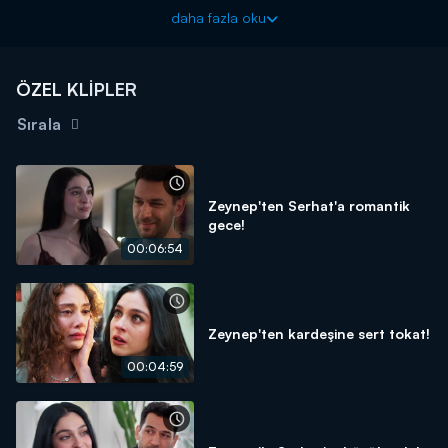
kucaklayarak evine götürür.
daha fazla oku
Güller ve Günahlar yeni bölümleriyle cumartesi akşamı
20.00'de Kanal D'de!
ÖZEL KLİPLER
Sırala
Zeynep'ten Serhat'a romantik
gece!
00:06:54
Zeynep'ten kardeşine sert tokat!
00:04:59