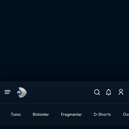
Arama
muhteşem ikili
ARAMA SONUÇLARI
Tümü
Bölümler
Fragmanlar
D-Shorts
Öze
DİĞER SONUÇLAR