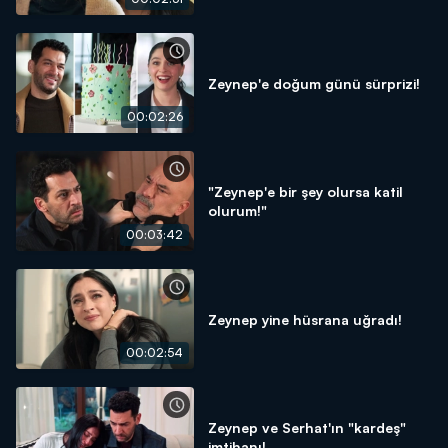
Zeynep'e doğum günü sürprizi!
00:02:26
"Zeynep'e bir şey olursa katil
olurum!"
00:03:42
Zeynep yine hüsrana uğradı!
00:02:54
Zeynep ve Serhat'ın "kardeş"
imtihanı!