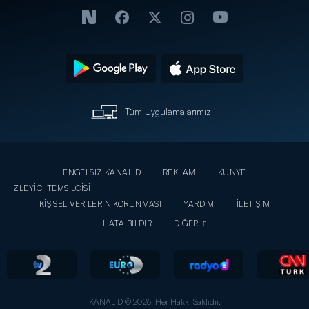
Tüm Uygulamalarımız
ENGELSİZ KANAL D
REKLAM
KÜNYE
İZLEYİCİ TEMSİLCİSİ
KİŞİSEL VERİLERİN KORUNMASI
YARDIM
İLETİŞİM
HATA BİLDİR
DİĞER
KANAL D © 2026. Her Hakkı Saklıdır.