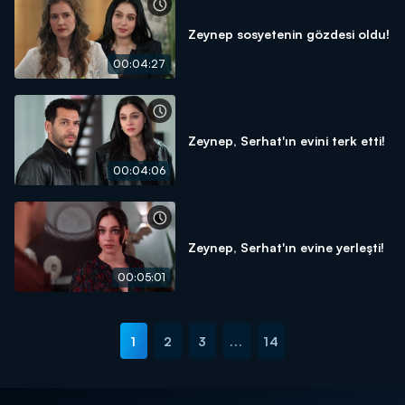
Zeynep sosyetenin gözdesi oldu!
00:04:27
Zeynep, Serhat'ın evini terk etti!
00:04:06
Zeynep, Serhat'ın evine yerleşti!
00:05:01
1
2
3
...
14