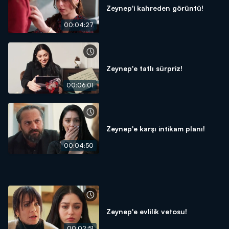
Zeynep'i kahreden görüntü!
00:04:27
Zeynep'e tatlı sürpriz!
00:06:01
Zeynep'e karşı intikam planı!
00:04:50
Zeynep'e evlilik vetosu!
00:02:51