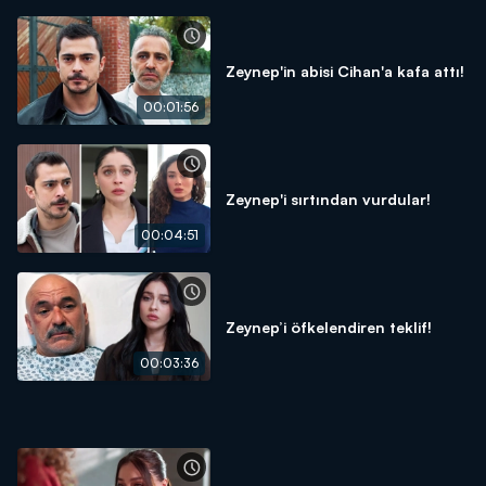
Zeynep'in abisi Cihan'a kafa attı!
00:01:56
Zeynep'i sırtından vurdular!
00:04:51
Zeynep’i öfkelendiren teklif!
00:03:36