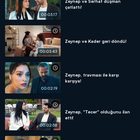
Zeynep ve Serhat düşman
çatlattı!
00:03:17
Zeynep ve Kader geri döndü!
00:03:43
Zeynep, travması ile karşı
karşıya!
00:02:19
Zeynep, "Tecer" olduğunu ilan
etti!
00:02:58