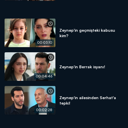
Zeynep'in geçmişteki kabusu
kim?
00:03:10
Zeynep'in Berrak isyanı!
00:04:46
Zeynep'in ailesinden Serhat'a
tepki!
00:02:28