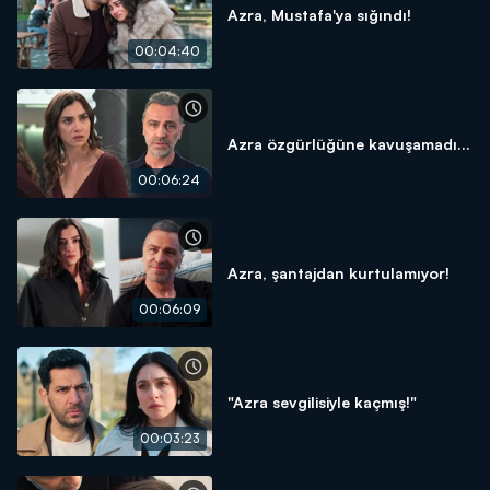
Azra, Mustafa'ya sığındı!
00:04:40
Azra özgürlüğüne kavuşamadı...
00:06:24
Azra, şantajdan kurtulamıyor!
00:06:09
"Azra sevgilisiyle kaçmış!"
00:03:23