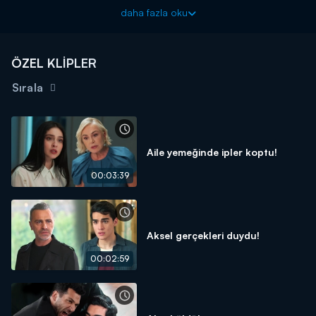
Güller ve Günahlar yeni bölümleriyle cumartesi akşamı
daha fazla oku
20.00'de Kanal D'de!
ÖZEL KLİPLER
Sırala
Aile yemeğinde ipler koptu!
00:03:39
Aksel gerçekleri duydu!
00:02:59