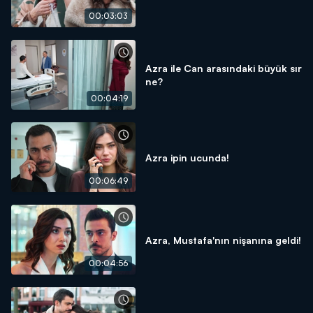
00:03:03
Azra ile Can arasındaki büyük sır
ne?
00:04:19
Azra ipin ucunda!
00:06:49
Azra, Mustafa'nın nişanına geldi!
00:04:56