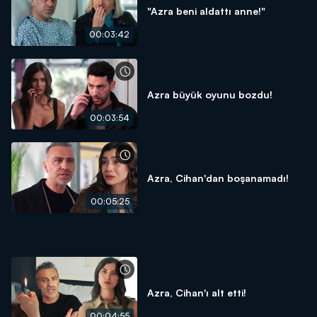
"Azra beni aldattı anne!"
00:03:42
Azra büyük oyunu bozdu!
00:03:54
Azra, Cihan'dan boşanamadı!
00:05:25
Azra, Cihan'ı alt etti!
00:04:55