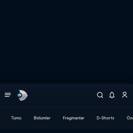
Arama
muhteşem ikili
ARAMA SONUÇLARI
Tümü
Bölümler
Fragmanlar
D-Shorts
Öze
DİĞER SONUÇLAR