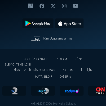
Tüm Uygulamalarımız
ENGELSİZ KANAL D
REKLAM
KÜNYE
İZLEYİCİ TEMSİLCİSİ
KİŞİSEL VERİLERİN KORUNMASI
YARDIM
İLETİŞİM
HATA BİLDİR
DİĞER
KANAL D © 2026. Her Hakkı Saklıdır.