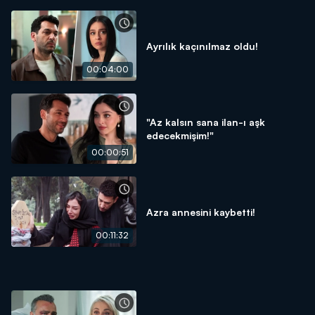
Ayrılık kaçınılmaz oldu!
00:04:00
"Az kalsın sana ilan-ı aşk
edecekmişim!"
00:00:51
Azra annesini kaybetti!
00:11:32