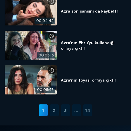
Azra son şansını da kaybetti!
00:04:42
Azra'nın Ebru'yu kullandığı
ortaya çıktı!
00:06:16
Azra'nın foyası ortaya çıktı!
00:05:43
1
2
3
...
14