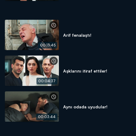
Arif fenalaştı!
00:13:45
Aşklarını itiraf ettiler!
00:04:37
Aynı odada uyudular!
00:03:44