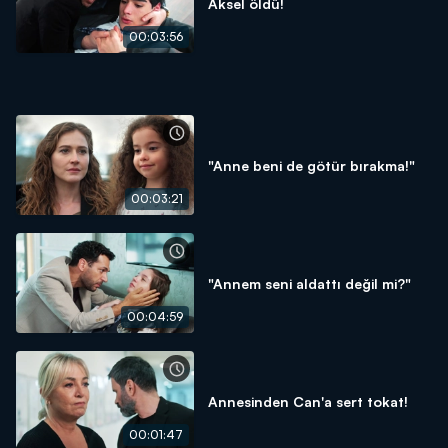
Aksel öldü!
00:03:56
"Anne beni de götür bırakma!"
00:03:21
"Annem seni aldattı değil mi?"
00:04:59
Annesinden Can'a sert tokat!
00:01:47