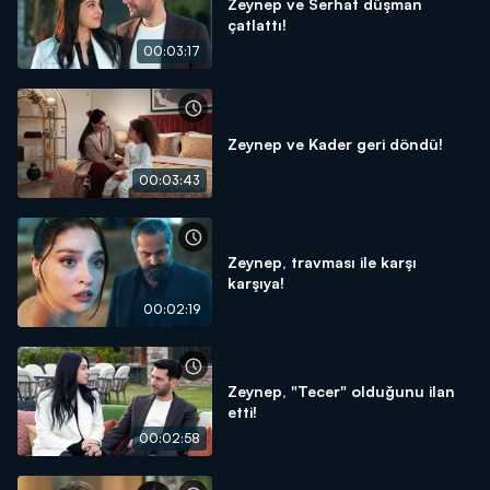
Zeynep ve Serhat düşman
çatlattı!
00:03:17
Zeynep ve Kader geri döndü!
00:03:43
Zeynep, travması ile karşı
karşıya!
00:02:19
Zeynep, "Tecer" olduğunu ilan
etti!
00:02:58