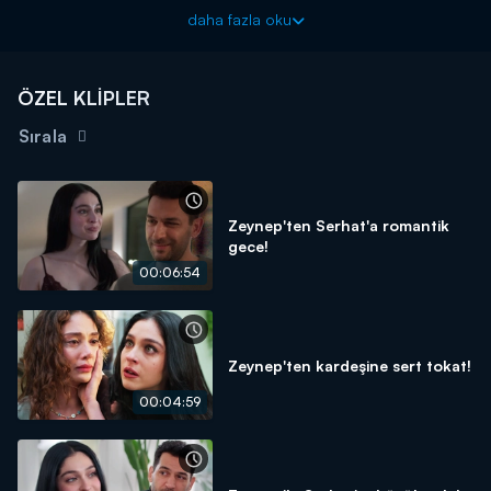
Güller ve Günahlar yeni bölümleriyle cumartesi akşamı
daha fazla oku
20.00'de Kanal D'de!
ÖZEL KLİPLER
Sırala
Zeynep'ten Serhat'a romantik
gece!
00:06:54
Zeynep'ten kardeşine sert tokat!
00:04:59