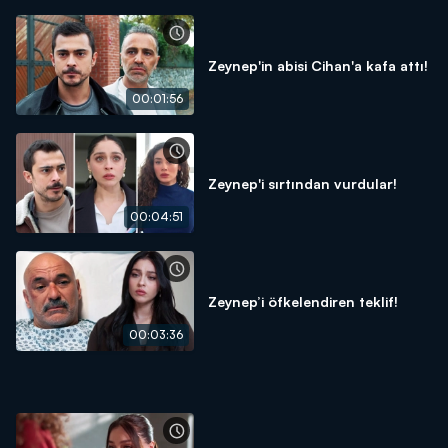
Zeynep'in abisi Cihan'a kafa attı!
00:01:56
Zeynep'i sırtından vurdular!
00:04:51
Zeynep’i öfkelendiren teklif!
00:03:36