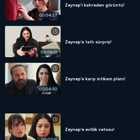
Zeynep'i kahreden görüntü!
00:04:27
Zeynep'e tatlı sürpriz!
00:06:01
Zeynep'e karşı intikam planı!
00:04:50
Zeynep'e evlilik vetosu!
00:02:51