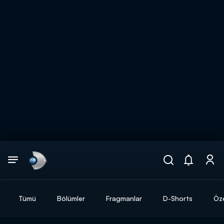
Arama
muhteşem ikili
ARAMA SONUÇLARI
Tümü
Bölümler
Fragmanlar
D-Shorts
Öze
DİĞER SONUÇLAR