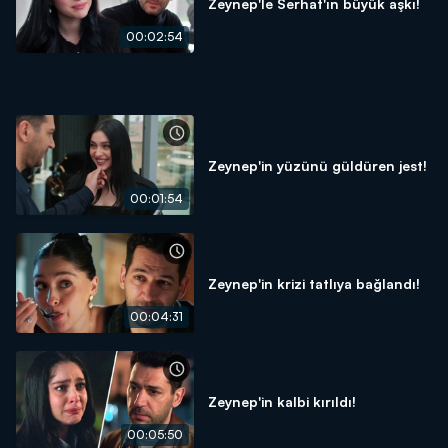
Zeynep'le Serhat'ın büyük aşkı!
00:02:54
Zeynep'in yüzünü güldüren jest!
00:01:54
Zeynep'in krizi tatlıya bağlandı!
00:04:31
Zeynep'in kalbi kırıldı!
00:05:50