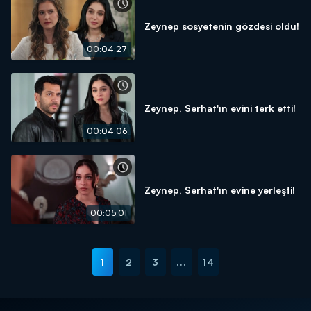
Zeynep sosyetenin gözdesi oldu!
00:04:27
Zeynep, Serhat'ın evini terk etti!
00:04:06
Zeynep, Serhat'ın evine yerleşti!
00:05:01
1
2
3
...
14