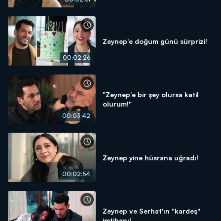
Zeynep'e doğum günü sürprizi!
00:02:26
"Zeynep'e bir şey olursa katil
olurum!"
00:03:42
Zeynep yine hüsrana uğradı!
00:02:54
Zeynep ve Serhat'ın "kardeş"
imtihanı!