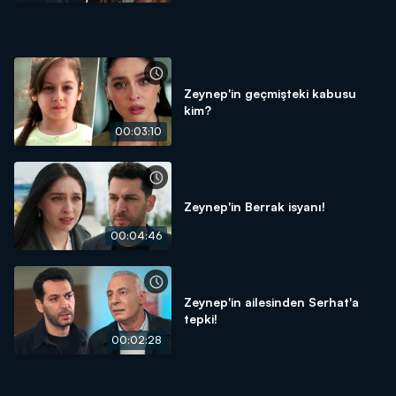
Zeynep'in geçmişteki kabusu
kim?
00:03:10
Zeynep'in Berrak isyanı!
00:04:46
Zeynep'in ailesinden Serhat'a
tepki!
00:02:28