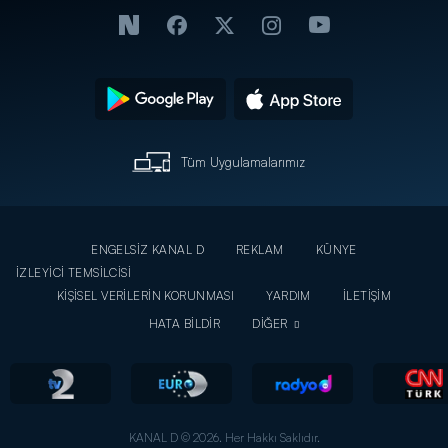
Tüm Uygulamalarımız
ENGELSİZ KANAL D
REKLAM
KÜNYE
İZLEYİCİ TEMSİLCİSİ
KİŞİSEL VERİLERİN KORUNMASI
YARDIM
İLETİŞİM
HATA BİLDİR
DİĞER
KANAL D © 2026. Her Hakkı Saklıdır.