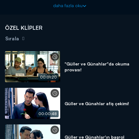
Güller ve Günahlar yeni bölümleriyle cumartesi akşamı
daha fazla oku
20.00'de Kanal D'de!
ÖZEL KLİPLER
Sırala
"Güller ve Günahlar"da okuma
provası!
00:01:20
Güller ve Günahlar afiş çekimi!
00:00:48
Güller ve Günahlar'ın başrol