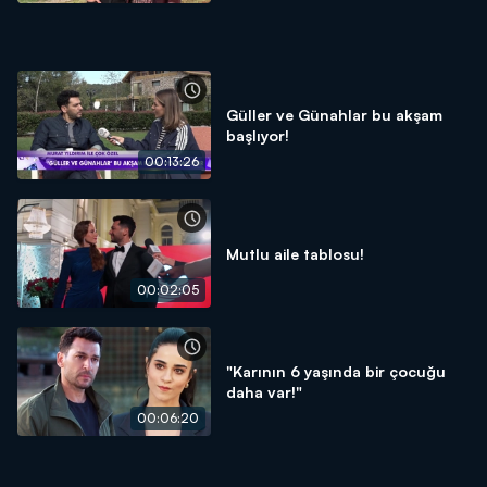
Güller ve Günahlar bu akşam
başlıyor!
00:13:26
Mutlu aile tablosu!
00:02:05
"Karının 6 yaşında bir çocuğu
daha var!"
00:06:20