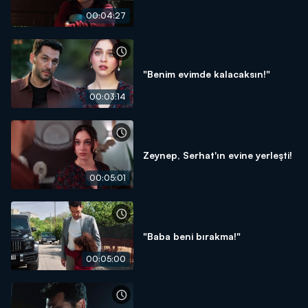
00:04:27
"Benim evimde kalacaksın!"
00:03:14
Zeynep, Serhat'ın evine yerleşti!
00:05:01
"Baba beni bırakma!"
00:05:00