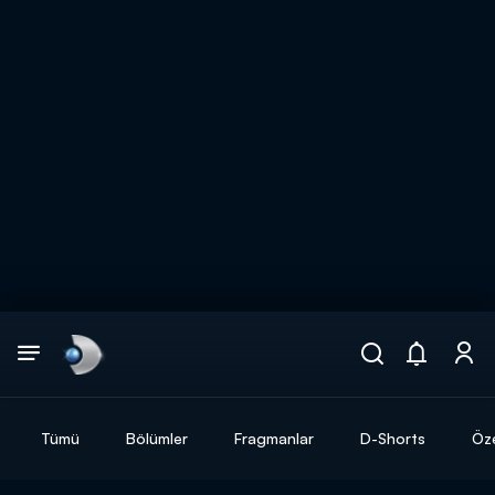
Arama
muhteşem ikili
ARAMA SONUÇLARI
Tümü
Bölümler
Fragmanlar
D-Shorts
Öze
DİĞER SONUÇLAR