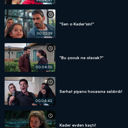
"Sen o Kader'sin!"
00:02:59
"Bu çocuk ne olacak?"
00:04:30
Serhat piyano hocasına saldırdı!
00:04:42
Kader evden kaçtı!