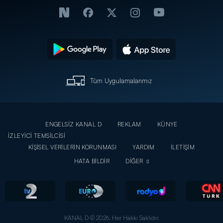
Tüm Uygulamalarımız
ENGELSİZ KANAL D
REKLAM
KÜNYE
İZLEYİCİ TEMSİLCİSİ
KİŞİSEL VERİLERİN KORUNMASI
YARDIM
İLETİŞİM
HATA BİLDİR
DİĞER
KANAL D © 2026. Her Hakkı Saklıdır.