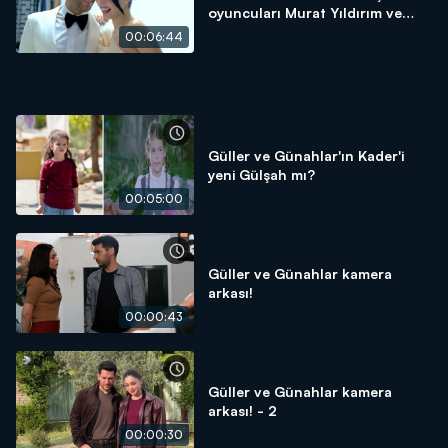
oyuncuları Murat Yıldırım ve
Cemre Baysel ile çok özel!
00:06:44
Güller ve Günahlar'ın Kader'i
yeni Gülşah mı?
00:05:00
Güller ve Günahlar kamera
arkası!
00:00:43
Güller ve Günahlar kamera
arkası! - 2
00:00:30