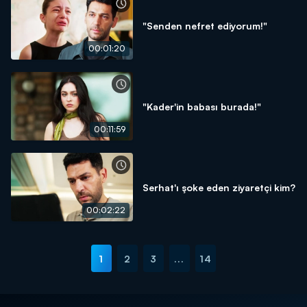
"Senden nefret ediyorum!"
00:01:20
"Kader'in babası burada!"
00:11:59
Serhat'ı şoke eden ziyaretçi kim?
00:02:22
1
2
3
...
14