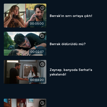
Berrak'ın sırrı ortaya çıktı!
00:05:00
Berrak öldürüldü mü?
00:02:57
Zeynep, banyoda Serhat'a
yakalandı!
00:03:20