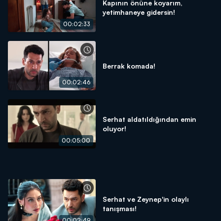
Kapının önüne koyarım,
yetimhaneye gidersin!
00:02:33
Berrak komada!
00:02:46
Serhat aldatıldığından emin
oluyor!
00:05:00
Serhat ve Zeynep'in olaylı
tanışması!
00:02:49