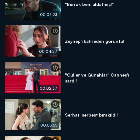
"Berrak beni aldatmış!"
00:03:23
Zeynep'i kahreden görüntü!
00:04:27
"Güller ve Günahlar" Cannes'ı
sardı!
00:02:37
Serhat, serbest bırakıldı!
00:03:55