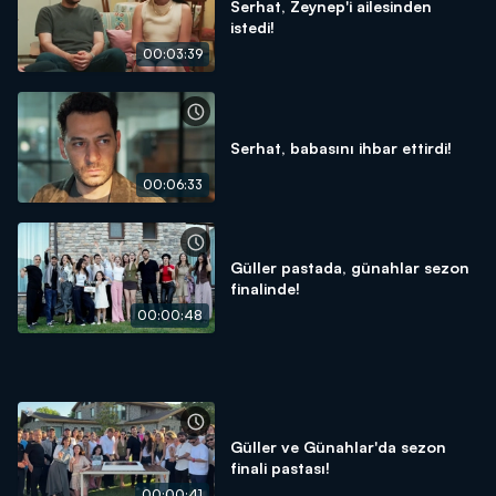
Serhat, Zeynep'i ailesinden
istedi!
00:03:39
Serhat, babasını ihbar ettirdi!
00:06:33
Güller pastada, günahlar sezon
finalinde!
00:00:48
Güller ve Günahlar'da sezon
finali pastası!
00:00:41