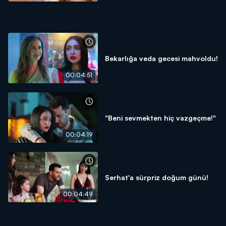
Bekarlığa veda gecesi mahvoldu!
00:04:51
"Beni sevmekten hiç vazgeçme!"
00:04:19
Serhat'a sürpriz doğum günü!
00:04:49