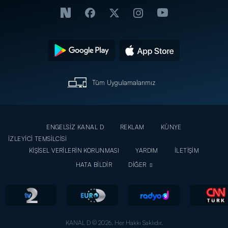
Tüm Uygulamalarımız
ENGELSİZ KANAL D
REKLAM
KÜNYE
İZLEYİCİ TEMSİLCİSİ
KİŞİSEL VERİLERİN KORUNMASI
YARDIM
İLETİŞİM
HATA BİLDİR
DİĞER
KANAL D © 2026. Her Hakkı Saklıdır.