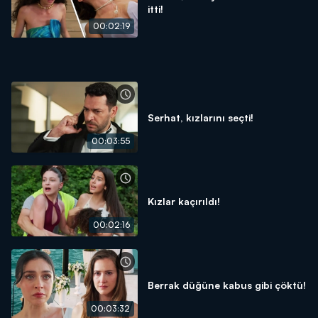
itti!
00:02:19
Serhat, kızlarını seçti!
00:03:55
Kızlar kaçırıldı!
00:02:16
Berrak düğüne kabus gibi çöktü!
00:03:32