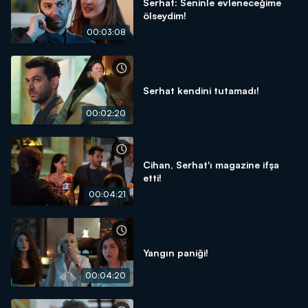
Serhat: Seninle evleneceğime
ölseydim!
00:03:08
Serhat kendini tutamadı!
00:02:20
Cihan, Serhat'ı magazine ifşa
etti!
00:04:21
Yangın paniği!
00:04:20