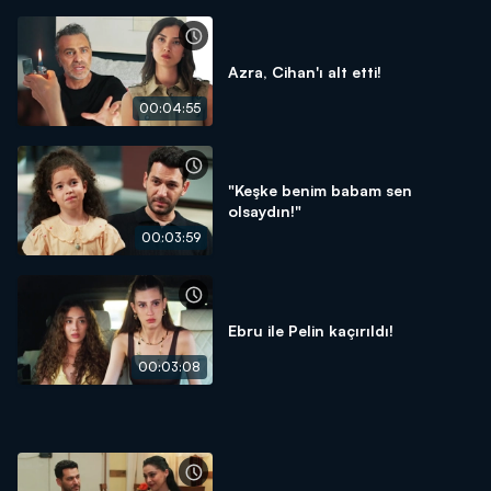
Azra, Cihan'ı alt etti!
00:04:55
"Keşke benim babam sen
olsaydın!"
00:03:59
Ebru ile Pelin kaçırıldı!
00:03:08