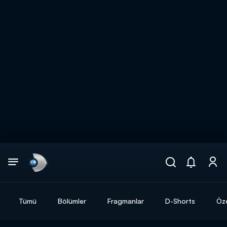
Arama
muhteşem ikili
ARAMA SONUÇLARI
Tümü
Bölümler
Fragmanlar
D-Shorts
Öze
DİĞER SONUÇLAR