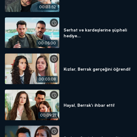
00:03:52
Serhat ve kardeşlerine şüpheli
hediye...
00:05:00
Kızlar, Berrak gerçeğini öğrendi!
00:03:08
Hayal, Berrak'ı ihbar etti!
00:09:21