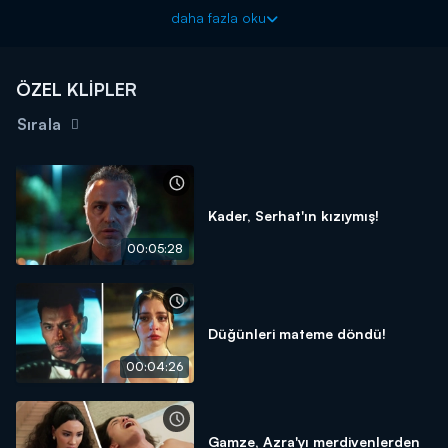
Güller ve Günahlar yeni bölümleriyle cumartesi akşamı
daha fazla oku
20.00'de Kanal D'de!
ÖZEL KLİPLER
Sırala
Kader, Serhat'ın kızıymış!
00:05:28
Düğünleri mateme döndü!
00:04:26
Gamze, Azra'yı merdivenlerden