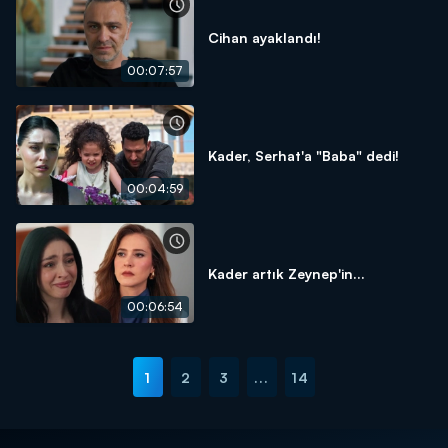
Cihan ayaklandı!
00:07:57
Kader, Serhat'a "Baba" dedi!
00:04:59
Kader artık Zeynep'in...
00:06:54
1
2
3
...
14