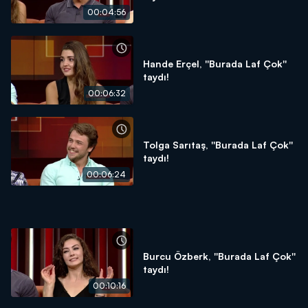
00:04:56
Hande Erçel, ''Burada Laf Çok''
taydı!
00:06:32
Tolga Sarıtaş, ''Burada Laf Çok''
taydı!
00:06:24
Burcu Özberk, ''Burada Laf Çok''
taydı!
00:10:16