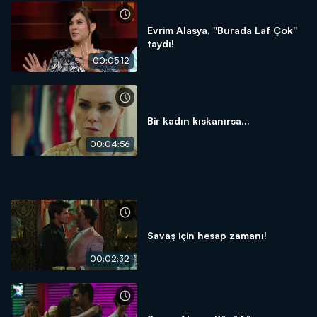
Evrim Alasya, ''Burada Laf Çok''
taydı!
00:05:12
Bir kadın kıskanırsa...
00:04:56
Savaş için hesap zamanı!
00:02:32