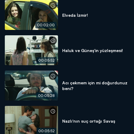
Elveda İzmir!
00:02:00
Haluk ve Güneş'in yüzleşmesi!
00:05:52
Acı çekmem için mi doğurdunuz
beni?
00:05:28
Nazlı'nın suç ortağı Savaş
00:05:52