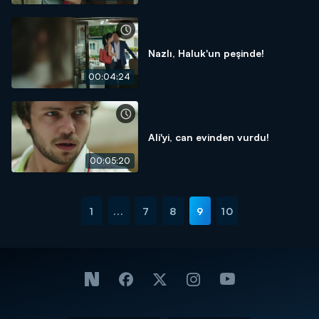
Nazlı, Haluk'un peşinde!
00:04:24
Ali'yi, can evinden vurdu!
00:05:20
1
...
7
8
9
10