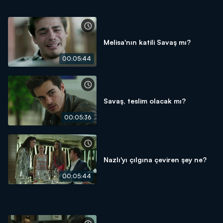
Melisa'nın katili Savaş mı?
00:05:44
Savaş, teslim olacak mı?
00:05:36
Nazlı'yı çılgına çeviren şey ne?
00:05:44