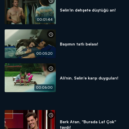
Selin'in dehşete düştüğü an!
00:01:44
Başımın tatlı belası!
00:05:20
Ali'nin, Selin'e karşı duyguları!
00:06:00
Berk Atan, ''Burada Laf Çok''
taydı!