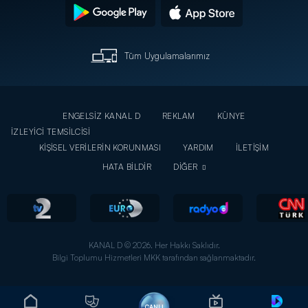
Tüm Uygulamalarımız
ENGELSİZ KANAL D
REKLAM
KÜNYE
İZLEYİCİ TEMSİLCİSİ
KİŞİSEL VERİLERİN KORUNMASI
YARDIM
İLETİŞİM
HATA BİLDİR
DİĞER
KANAL D © 2026. Her Hakkı Saklıdır.
Bilgi Toplumu Hizmetleri MKK tarafından sağlanmaktadır.
CANLI