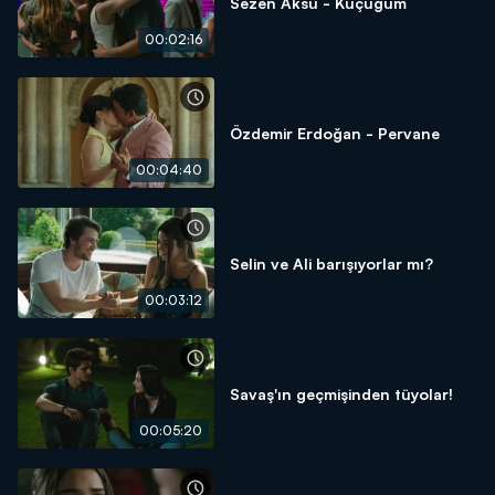
Sezen Aksu - Küçüğüm
00:02:16
Özdemir Erdoğan - Pervane
00:04:40
Selin ve Ali barışıyorlar mı?
00:03:12
Savaş'ın geçmişinden tüyolar!
00:05:20