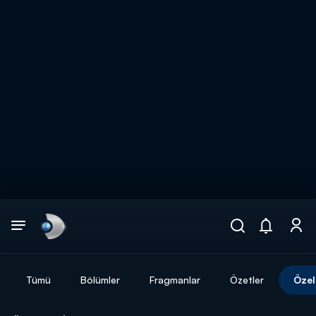
Arama
muhteşem ikili
ARAMA SONUÇLARI
Tümü
Bölümler
Fragmanlar
Özetler
Özel
DİĞER SONUÇLAR