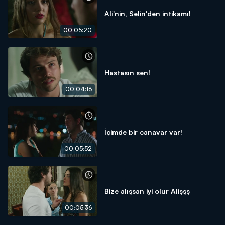
Ali'nin, Selin'den intikamı!
00:05:20
Hastasın sen!
00:04:16
İçimde bir canavar var!
00:05:52
Bize alışsan iyi olur Alişşş
00:05:36