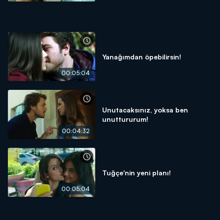
Yanağımdan öpebilirsin!
00:05:04
Unutacaksınız, yoksa ben
unuttururum!
00:04:32
Tuğçe'nin yeni planı!
00:05:04