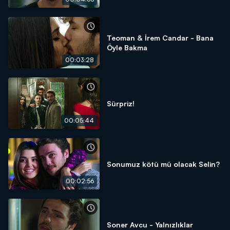
Teoman & İrem Candar - Bana
Öyle Bakma
00:03:28
Sürpriz!
00:05:44
Sonumuz kötü mü olacak Selin?
00:02:56
Soner Avcu - Yalnızlıklar