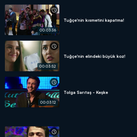
Tuğçe'nin kısmetini kapatma!
00:03:36
Tuğçe'nin elindeki büyük koz!
00:03:52
Tolga Sarıtaş - Keşke
00:03:12