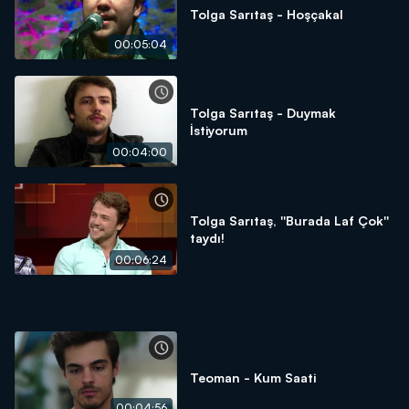
Tolga Sarıtaş - Hoşçakal
00:05:04
Tolga Sarıtaş - Duymak
İstiyorum
00:04:00
Tolga Sarıtaş, ''Burada Laf Çok''
taydı!
00:06:24
Teoman - Kum Saati
00:04:56