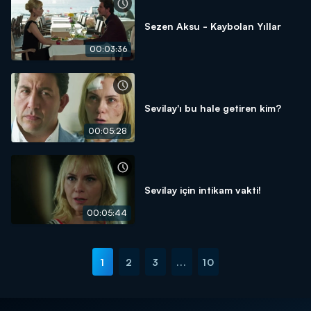
Sezen Aksu - Kaybolan Yıllar
00:03:36
Sevilay'ı bu hale getiren kim?
00:05:28
Sevilay için intikam vakti!
00:05:44
1
2
3
...
10