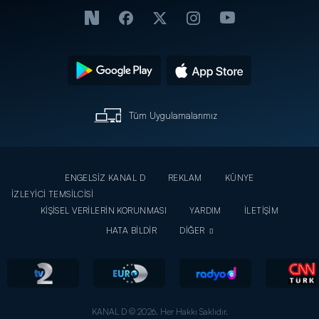
Tüm Uygulamalarımız
ENGELSİZ KANAL D
REKLAM
KÜNYE
İZLEYİCİ TEMSİLCİSİ
KİŞİSEL VERİLERİN KORUNMASI
YARDIM
İLETİŞİM
HATA BİLDİR
DİĞER
KANAL D © 2026. Her Hakkı Saklıdır.