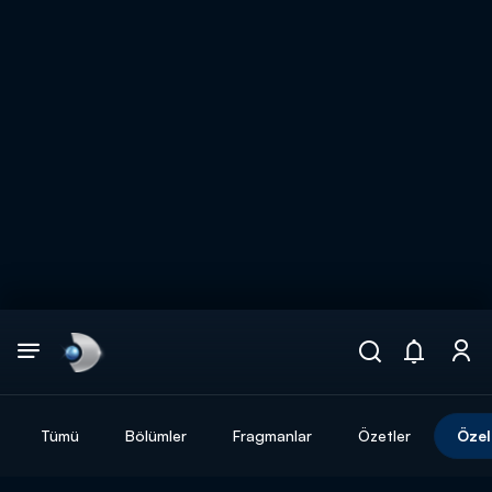
Arama
muhteşem ikili
ARAMA SONUÇLARI
Tümü
Bölümler
Fragmanlar
Özetler
Özel
DİĞER SONUÇLAR