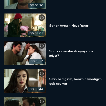
00:03:20
Soner Avcu - Neye Yarar
00:02:08
Son kez sarılarak uyuyabilir
miyiz?
00:05:36
Sizin bildiğiniz, benim bilmediğim
çok şey var!
00:05:44