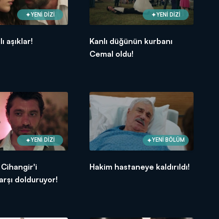
YENİ DİZİ
YENİ DİZİ
ı aşıklar!
Kanlı düğünün kurbanı
Cemal oldu!
YENİ DİZİ
YENİ BÖLÜM
Cihangir'i
Hakim hastaneye kaldırıldı!
karşı dolduruyor!