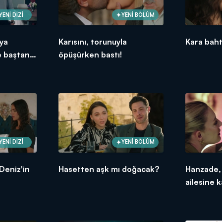
YENİ DİZİ
YENİ BÖLÜM
aya
Karısını, torunuyla
Kara bahtl
e baştan
öpüşürken bastı!
YENİ DİZİ
YENİ BÖLÜM
Deniz'in
Hasetten aşk mı doğacak?
Hanzade, 
ailesine 