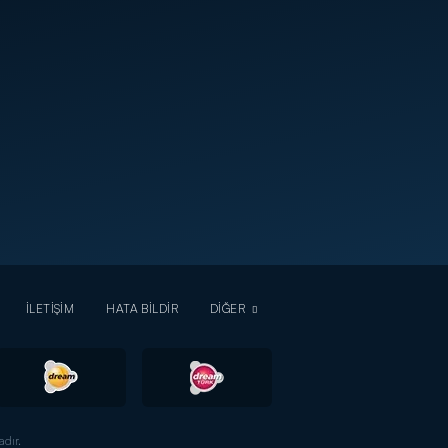
İLETİŞİM
HATA BİLDİR
DİĞER
dır.