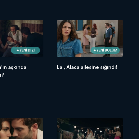
YENİ DİZİ
YENİ BÖLÜM
n'ın aşkında
Lal, Alaca ailesine sığındı!
ti'