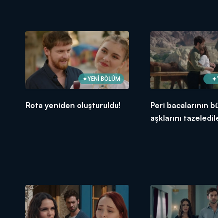
YENİ BÖLÜM
Rota yeniden oluşturuldu!
Peri bacalarının b
aşklarını tazeledil