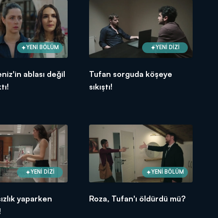
YENİ BÖLÜM
YENİ DİZİ
niz'in ablası değil
Tufan sorguda köşeye
tı!
sıkıştı!
YENİ DİZİ
YENİ BÖLÜM
ızlık yaparken
Roza, Tufan'ı öldürdü mü?
!