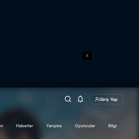
X
Giriş Yap
ri
Haberler
Yarışma
Oyuncular
Bilgi