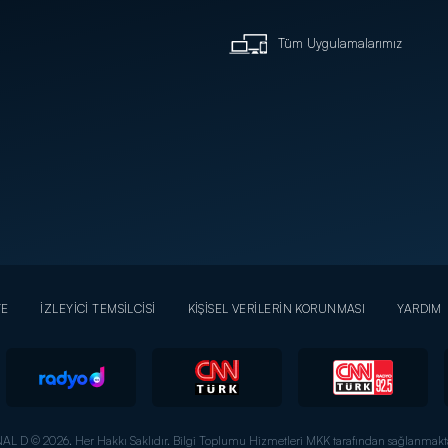
Tüm Uygulamalarımız
YE
İZLEYİCİ TEMSİLCİSİ
KİŞİSEL VERİLERİN KORUNMASI
YARDIM
AL D © 2026. Her Hakkı Saklıdır.
Bilgi Toplumu Hizmetleri MKK tarafından sağlanmakta