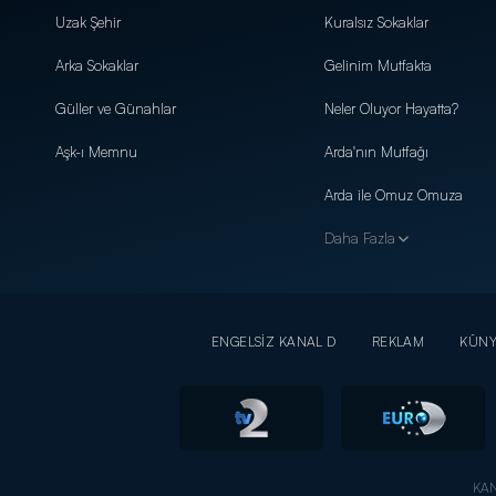
Uzak Şehir
Kuralsız Sokaklar
Arka Sokaklar
Gelinim Mutfakta
Güller ve Günahlar
Neler Oluyor Hayatta?
Aşk-ı Memnu
Arda'nın Mutfağı
Arda ile Omuz Omuza
Daha Fazla
ENGELSİZ KANAL D
REKLAM
KÜN
KAN