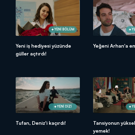
YENİ BÖLÜM
Y
Yeni iş hediyesi yüzünde
Yeğeni Arhan'a e
güller açtırdı!
YENİ DİZİ
Y
Tufan, Deniz'i kaçırdı!
Tansiyonun yüksel
yemek!