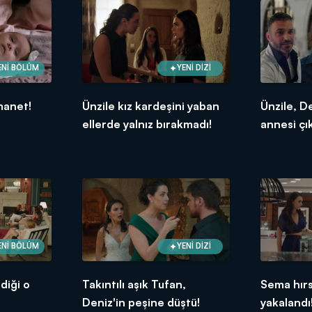
ENİ BÖLÜM
YENİ DİZİ
manet!
Ünzile kız kardeşini yaban
Ünzile, De
ellerde yalnız bırakmadı!
annesi çık
ENİ BÖLÜM
YENİ DİZİ
diği o
Takıntılı aşık Tufan,
Sema hırs
Deniz'in peşine düştü!
yakalandı