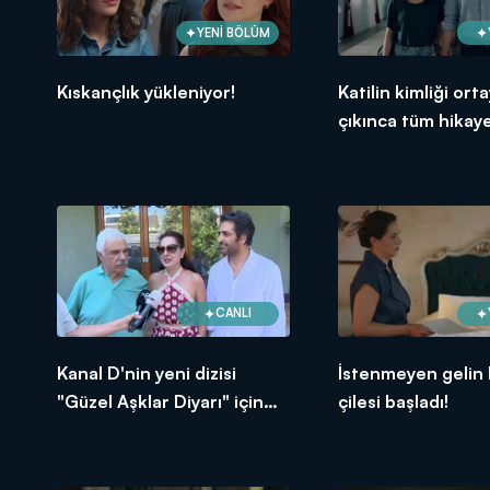
YENİ BÖLÜM
Kıskançlık yükleniyor!
Katilin kimliği ort
çıkınca tüm hikay
yazılıyor!
CANLI
Kanal D'nin yeni dizisi
İstenmeyen gelin 
"Güzel Aşklar Diyarı" için
çilesi başladı!
geri sayım başladı!