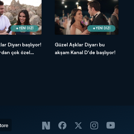
YENİ DİZİ
YENİ DİZİ
ar Diyarı başlıyor!
Güzel Aşklar Diyarı bu
rdan çok özel
akşam Kanal D'de başlıyor!
r...