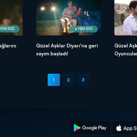
YENİ DİZİ
YENİ DİZİ
ğlarını
Güzel Aşklar Diyarı'na geri
Güzel Aşkl
sayım başladı!
Oyuncula
açıklamala
1
2
3