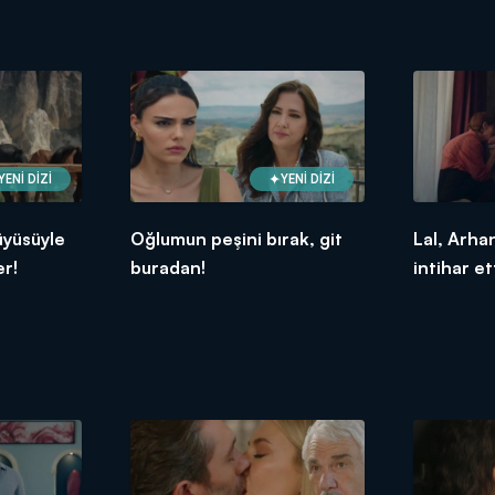
YENİ DİZİ
YENİ DİZİ
üyüsüyle
Oğlumun peşini bırak, git
Lal, Arha
er!
buradan!
intihar et