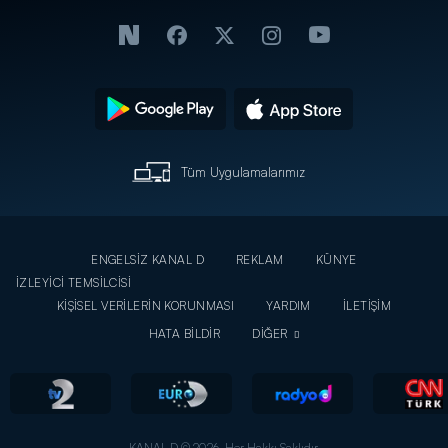
Tüm Uygulamalarımız
ENGELSİZ KANAL D
REKLAM
KÜNYE
İZLEYİCİ TEMSİLCİSİ
KİŞİSEL VERİLERİN KORUNMASI
YARDIM
İLETİŞİM
HATA BİLDİR
DİĞER
KANAL D © 2026. Her Hakkı Saklıdır.