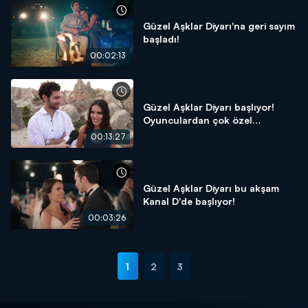
Güzel Aşklar Diyarı'na geri sayım
başladı!
00:02:13
Güzel Aşklar Diyarı başlıyor!
Oyunculardan çok özel
açıklamalar...
00:13:27
Güzel Aşklar Diyarı bu akşam
Kanal D'de başlıyor!
00:03:26
1
2
3