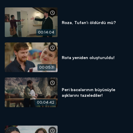
Roza, Tufan'ı öldürdü mü?
00:14:04
Rota yeniden oluşturuldu!
00:05:31
Peri bacalarının büyüsüyle
aşklarını tazelediler!
00:04:42