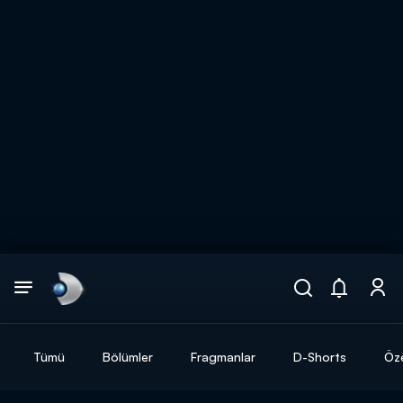
Arama
muhteşem ikili
ARAMA SONUÇLARI
Tümü
Bölümler
Fragmanlar
D-Shorts
Öze
DİĞER SONUÇLAR