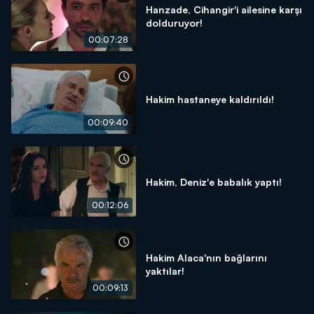
Hanzade, Cihangir'i ailesine karşı
dolduruyor!
00:07:28
Hakim hastaneye kaldırıldı!
00:09:40
Hakim, Deniz'e babalık yaptı!
00:12:06
Hakim Alaca'nın bağlarını
yaktılar!
00:09:13