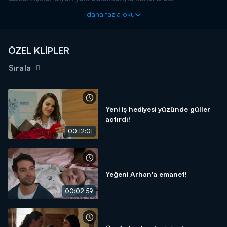
daha fazla oku
ÖZEL KLİPLER
Sırala
Yeni iş hediyesi yüzünde güller
açtırdı!
00:12:01
Yeğeni Arhan'a emanet!
00:02:59