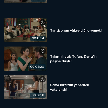
Tansiyonun yükseldiği o yemek!
00:13:54
Takıntılı aşık Tufan, Deniz'in
peşine düştü!
00:08:20
Sema hırsızlık yaparken
yakalandı!
00:09:18