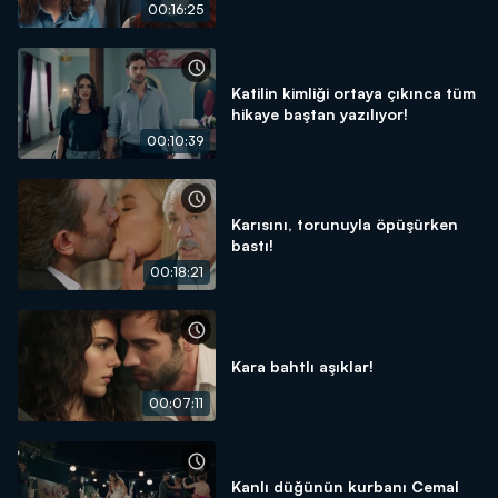
00:16:25
Katilin kimliği ortaya çıkınca tüm
hikaye baştan yazılıyor!
00:10:39
Karısını, torunuyla öpüşürken
bastı!
00:18:21
Kara bahtlı aşıklar!
00:07:11
Kanlı düğünün kurbanı Cemal