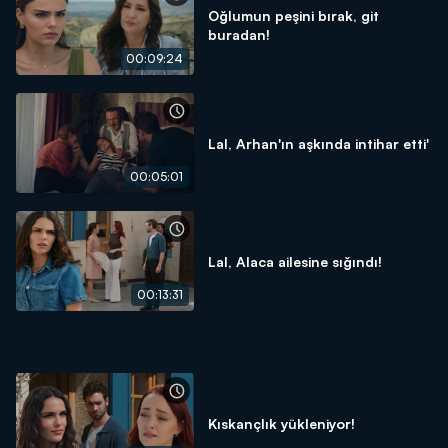
Oğlumun peşini bırak, git
buradan!
00:09:24
Lal, Arhan'ın aşkında intihar etti'
00:05:01
Lal, Alaca ailesine sığındı!
00:13:31
Kıskançlık yükleniyor!