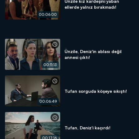
Ünzile kız kardeşini yaban
ellerde yalnız bırakmadı!
00:06:00
Ünzile, Deniz'in ablası değil
annesi çıktı!
00:11:13
Tufan sorguda köşeye sıkıştı!
00:06:49
Tufan, Deniz'i kaçırdı!
00:17:16