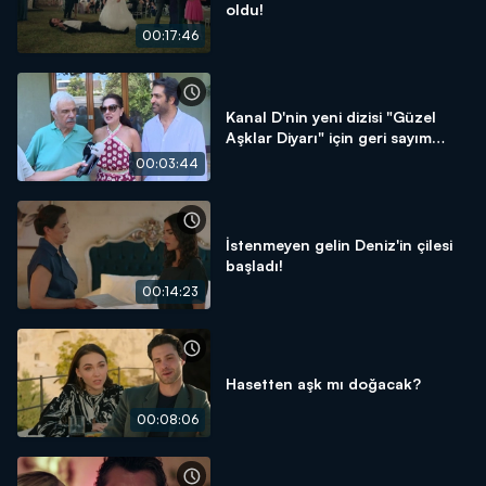
oldu!
00:17:46
Kanal D'nin yeni dizisi "Güzel
Aşklar Diyarı" için geri sayım
başladı!
00:03:44
İstenmeyen gelin Deniz'in çilesi
başladı!
00:14:23
Hasetten aşk mı doğacak?
00:08:06