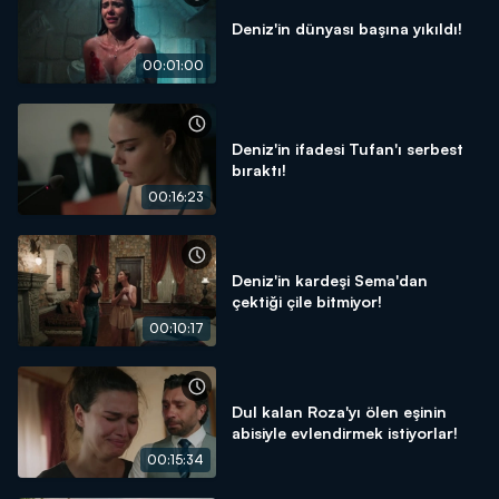
Deniz'in dünyası başına yıkıldı!
00:01:00
Deniz'in ifadesi Tufan'ı serbest
bıraktı!
00:16:23
Deniz'in kardeşi Sema'dan
çektiği çile bitmiyor!
00:10:17
Dul kalan Roza'yı ölen eşinin
abisiyle evlendirmek istiyorlar!
00:15:34