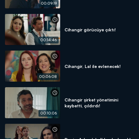
00:09:19
Cihangir görücüye çıktı!
00:14:46
Cihangir, Lal ile evlenecek!
00:06:08
Cihangir şirket yönetimini
kaybetti, çıldırdı!
00:10:06