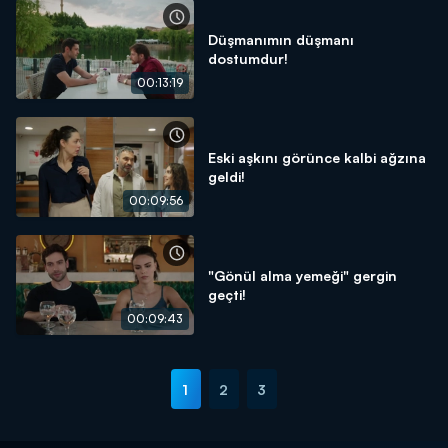
Düşmanımın düşmanı
dostumdur!
00:13:19
Eski aşkını görünce kalbi ağzına
geldi!
00:09:56
"Gönül alma yemeği" gergin
geçti!
00:09:43
1
2
3