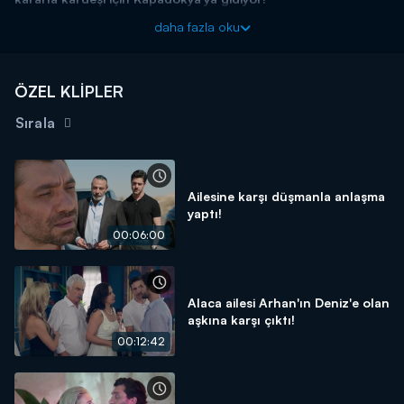
Güzel Aşklar Diyarı yeni bölümleriyle Kanal D'de!
daha fazla oku
ÖZEL KLİPLER
Sırala
Ailesine karşı düşmanla anlaşma
yaptı!
00:06:00
Alaca ailesi Arhan'ın Deniz'e olan
aşkına karşı çıktı!
00:12:42