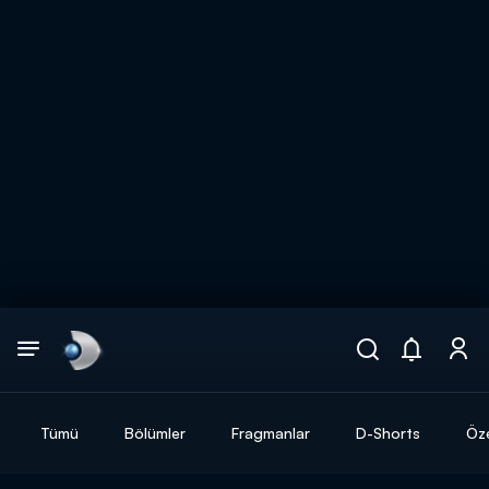
Arama
muhteşem ikili
ARAMA SONUÇLARI
Tümü
Bölümler
Fragmanlar
D-Shorts
Öze
DİĞER SONUÇLAR