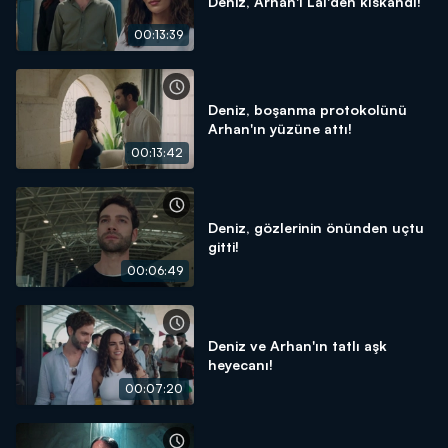
Deniz, Arhan'ı Lal'den kıskandı!
00:13:39
Deniz, boşanma protokolünü
Arhan'ın yüzüne attı!
00:13:42
Deniz, gözlerinin önünden uçtu
gitti!
00:06:49
Deniz ve Arhan'ın tatlı aşk
heyecanı!
00:07:20