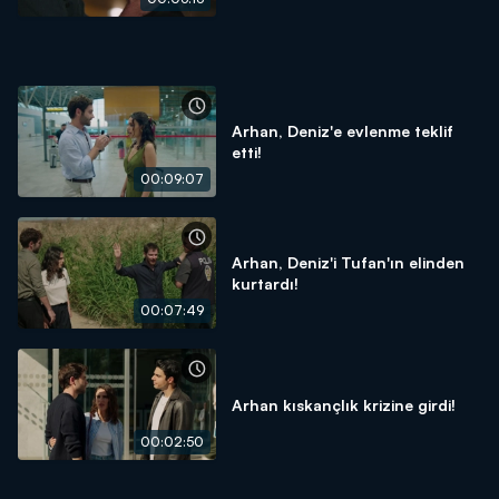
Arhan, Deniz'e evlenme teklif
etti!
00:09:07
Arhan, Deniz'i Tufan'ın elinden
kurtardı!
00:07:49
Arhan kıskançlık krizine girdi!
00:02:50