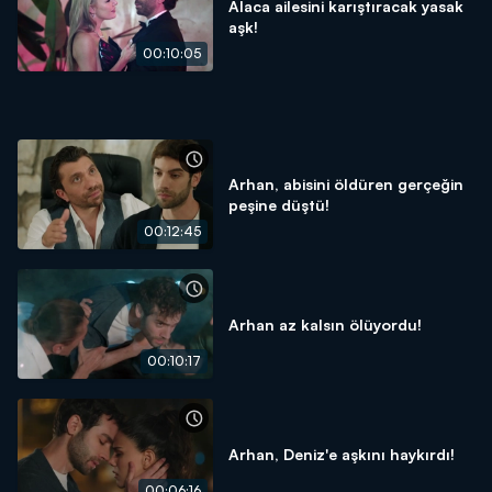
Alaca ailesini karıştıracak yasak
aşk!
00:10:05
Arhan, abisini öldüren gerçeğin
peşine düştü!
00:12:45
Arhan az kalsın ölüyordu!
00:10:17
Arhan, Deniz'e aşkını haykırdı!
00:06:16