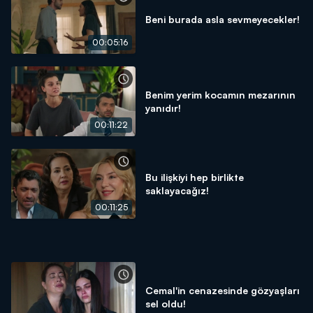
Beni burada asla sevmeyecekler!
00:05:16
Benim yerim kocamın mezarının
yanıdır!
00:11:22
Bu ilişkiyi hep birlikte
saklayacağız!
00:11:25
Cemal'in cenazesinde gözyaşları
sel oldu!