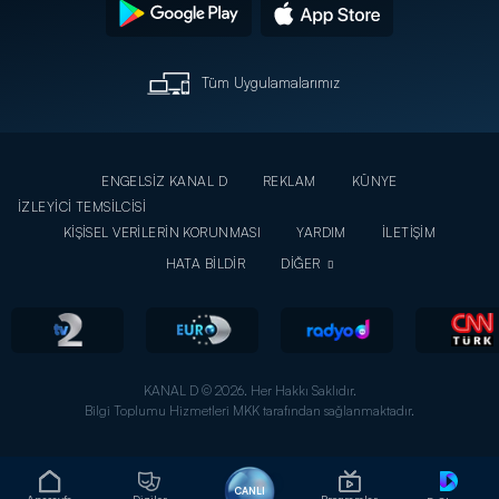
Tüm Uygulamalarımız
ENGELSİZ KANAL D
REKLAM
KÜNYE
İZLEYİCİ TEMSİLCİSİ
KİŞİSEL VERİLERİN KORUNMASI
YARDIM
İLETİŞİM
HATA BİLDİR
DİĞER
KANAL D © 2026. Her Hakkı Saklıdır.
Bilgi Toplumu Hizmetleri MKK tarafından sağlanmaktadır.
CANLI