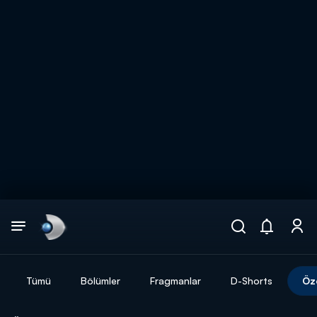
Arama
muhteşem ikili
ARAMA SONUÇLARI
Tümü
Bölümler
Fragmanlar
D-Shorts
Öz
DİĞER SONUÇLAR