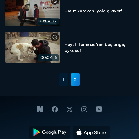
Umut karavanı yola çıkıyor!
00:04:02
Hayat Tamircisi'nin başlangıç
öyküsü!
00:04:15
1
2