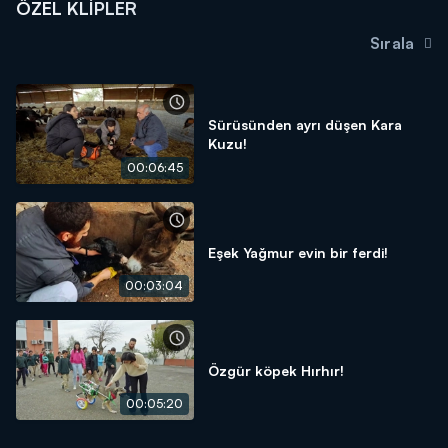
ÖZEL KLIPLER
Sırala
Sürüsünden ayrı düşen Kara
Kuzu!
00:06:45
Eşek Yağmur evin bir ferdi!
00:03:04
Özgür köpek Hırhır!
00:05:20