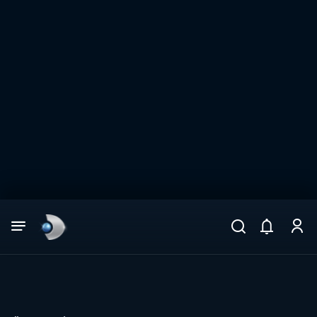
Arama
muhteşem ikili
ARAMA SONUÇLARI
DİĞER SONUÇLAR