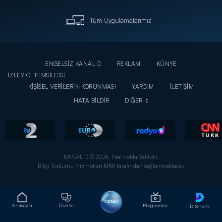
Tüm Uygulamalarımız
ENGELSİZ KANAL D
REKLAM
KÜNYE
İZLEYİCİ TEMSİLCİSİ
KİŞİSEL VERİLERİN KORUNMASI
YARDIM
İLETİŞİM
HATA BİLDİR
DİĞER
KANAL D © 2026. Her Hakkı Saklıdır.
Bilgi Toplumu Hizmetleri MKK tarafından sağlanmaktadır.
CANLI
Anasayfa
Diziler
Programlar
D-Shorts