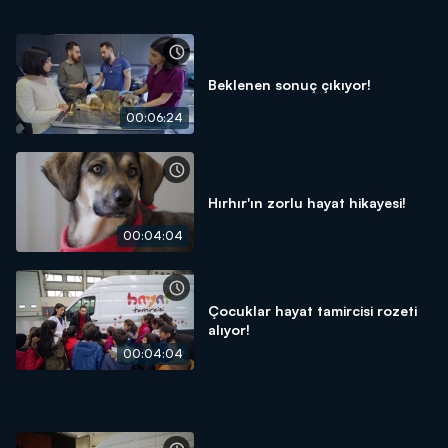
Beklenen sonuç çıkıyor!
00:06:24
Hırhır'ın zorlu hayat hikayesi!
00:04:04
Çocuklar hayat tamircisi rozeti
alıyor!
00:04:04