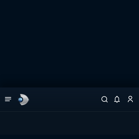
Arama
muhteşem ikili
ARAMA SONUÇLARI
DİĞER SONUÇLAR