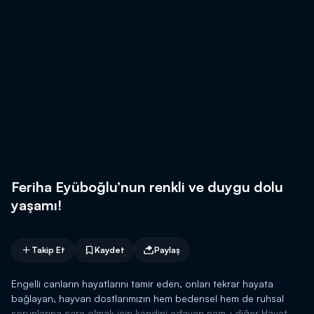
Feriha Eyüboğlu’nun renkli ve duygu dolu
yaşamı!
Takip Et
Kaydet
Paylaş
Engelli canların hayatlarını tamir eden, onları tekrar hayata
bağlayan, hayvan dostlarımızın hem bedensel hem de ruhsal
sorunlarına çare olmak için kendini adayan nam-ı diğer Hayat