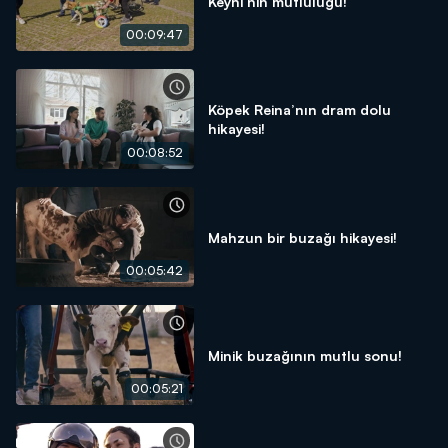
Keyni’nin mutluluğu!
00:09:47
Köpek Reina’nın dram dolu
hikayesi!
00:08:52
Mahzun bir buzağı hikayesi!
00:05:42
Minik buzağının mutlu sonu!
00:05:21