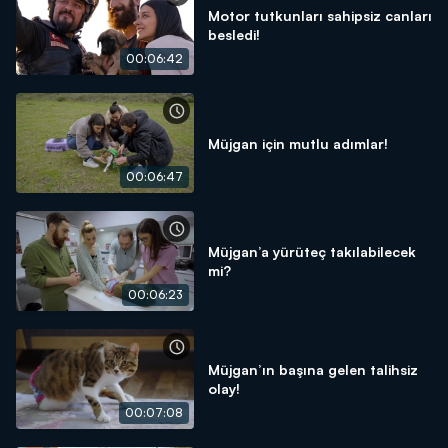
Motor tutkunları sahipsiz canları
besledi!
00:06:42
Müjgan için mutlu adımlar!
00:06:47
Müjgan’a yürüteç takılabilecek
mi?
00:06:23
Müjgan’ın başına gelen talihsiz
olay!
00:07:08