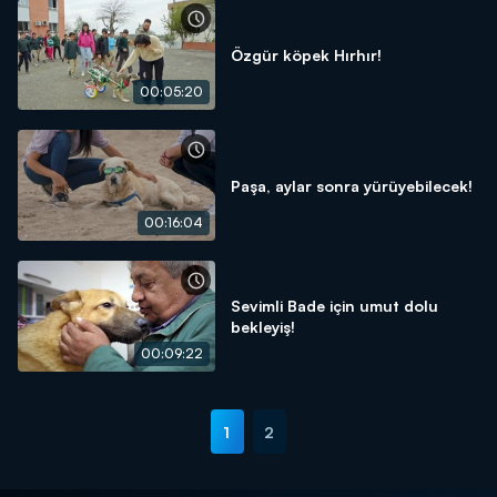
Özgür köpek Hırhır!
00:05:20
Paşa, aylar sonra yürüyebilecek!
00:16:04
Sevimli Bade için umut dolu
bekleyiş!
00:09:22
1
2