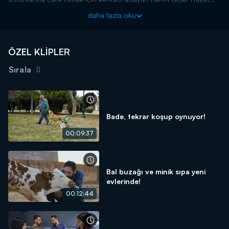
Tamircisi Hasan Kızıl’ın hikayeleri Kanal D'de!
daha fazla oku
ÖZEL KLİPLER
Sırala
Bade, tekrar koşup oynuyor!
00:09:37
Bal buzağı ve minik sıpa yeni
evlerinde!
00:12:44