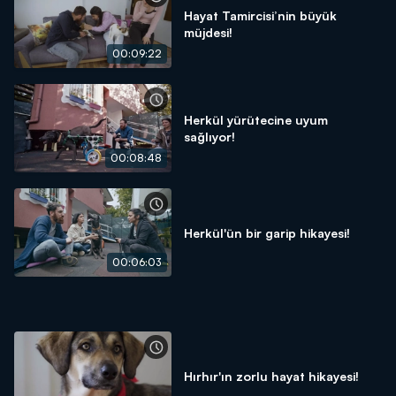
Hayat Tamircisi’nin büyük
müjdesi!
00:09:22
Herkül yürütecine uyum
sağlıyor!
00:08:48
Herkül'ün bir garip hikayesi!
00:06:03
Hırhır'ın zorlu hayat hikayesi!