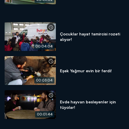
Çocuklar hayat tamircisi rozeti
alıyor!
00:04:04
Eşek Yağmur evin bir ferdi!
00:03:04
Evde hayvan besleyenler için
tüyolar!
00:01:44