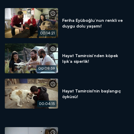
Feriha Eyüboğlu’nun renkli ve
duygu dolu yaşamı!
00:14:21
Hayat Tamircisi’nden köpek
Işık’a siperlik!
00:08:59
Hayat Tamircisi'nin başlangıç
öyküsü!
00:04:15