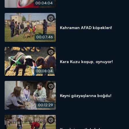
00:04:04
Kahraman AFAD köpekleri!
00:07:46
Kara Kuzu koşup, oynuyor!
00:08:04
Keyni gözyaşlarına boğdu!
00:12:29