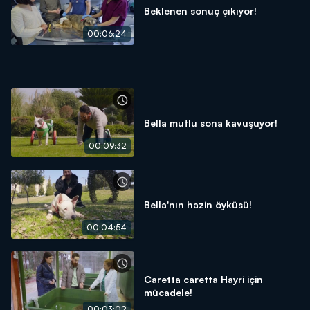
Beklenen sonuç çıkıyor!
00:06:24
Bella mutlu sona kavuşuyor!
00:09:32
Bella'nın hazin öyküsü!
00:04:54
Caretta caretta Hayri için
mücadele!
00:03:02