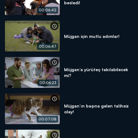
besledi!
00:06:42
Müjgan için mutlu adımlar!
00:06:47
Müjgan’a yürüteç takılabilecek
mi?
00:06:23
Müjgan’ın başına gelen talihsiz
olay!
00:07:08