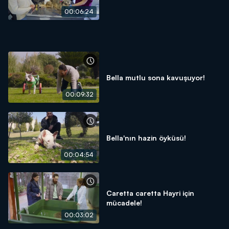
00:06:24
Bella mutlu sona kavuşuyor!
00:09:32
Bella'nın hazin öyküsü!
00:04:54
Caretta caretta Hayri için
mücadele!
00:03:02