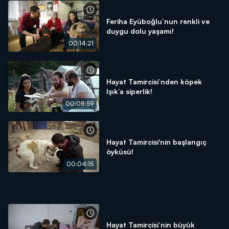
Feriha Eyüboğlu’nun renkli ve
duygu dolu yaşamı!
00:14:21
Hayat Tamircisi’nden köpek
Işık’a siperlik!
00:08:59
Hayat Tamircisi'nin başlangıç
öyküsü!
00:04:15
Hayat Tamircisi’nin büyük