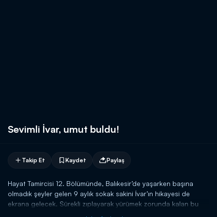
Sevimli İvar, umut buldu!
Takip Et
Kaydet
Paylaş
Hayat Tamircisi 12. Bölümünde, Balıkesir’de yaşarken başına
olmadık şeyler gelen 9 aylık sokak sakini İvar’ın hikayesi de
ekrana gelecek. Sürekli zıplayarak yürümek zorunda kalan bu
sevimli köpeğin hayatı bir umutla yeşerdi. Ivar'ın sevinçli anları!