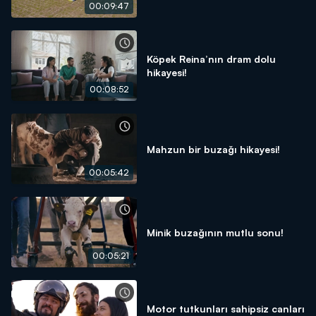
00:09:47
Köpek Reina’nın dram dolu
hikayesi!
00:08:52
Mahzun bir buzağı hikayesi!
00:05:42
Minik buzağının mutlu sonu!
00:05:21
Motor tutkunları sahipsiz canları