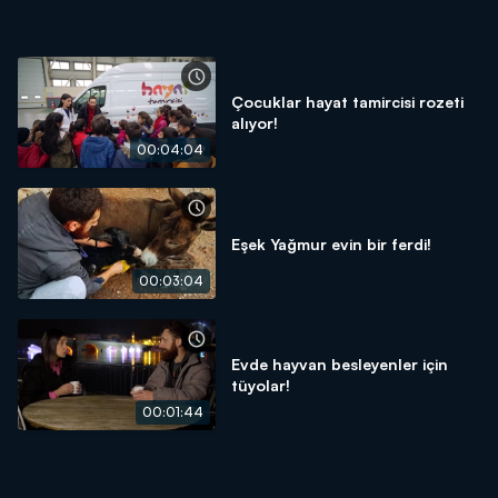
Çocuklar hayat tamircisi rozeti
alıyor!
00:04:04
Eşek Yağmur evin bir ferdi!
00:03:04
Evde hayvan besleyenler için
tüyolar!
00:01:44