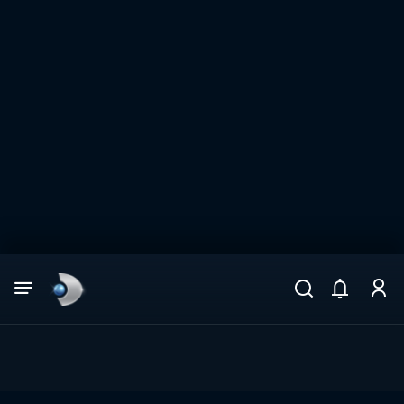
Arama
muhteşem ikili
ARAMA SONUÇLARI
DİĞER SONUÇLAR