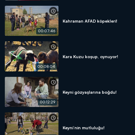
Kahraman AFAD köpekleri!
00:07:46
Kara Kuzu koşup, oynuyor!
00:08:04
Keyni gözyaşlarına boğdu!
00:12:29
Keyni’nin mutluluğu!