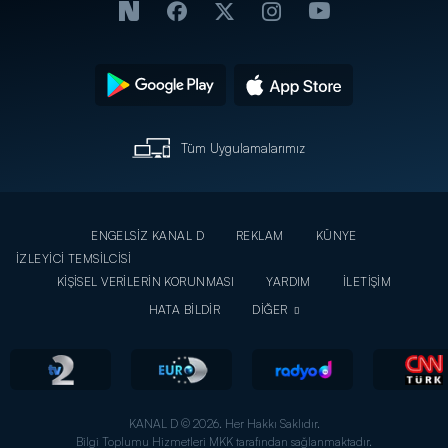
Tüm Uygulamalarımız
ENGELSİZ KANAL D
REKLAM
KÜNYE
İZLEYİCİ TEMSİLCİSİ
KİŞİSEL VERİLERİN KORUNMASI
YARDIM
İLETİŞİM
HATA BİLDİR
DİĞER
KANAL D © 2026. Her Hakkı Saklıdır.
Bilgi Toplumu Hizmetleri MKK tarafından sağlanmaktadır.