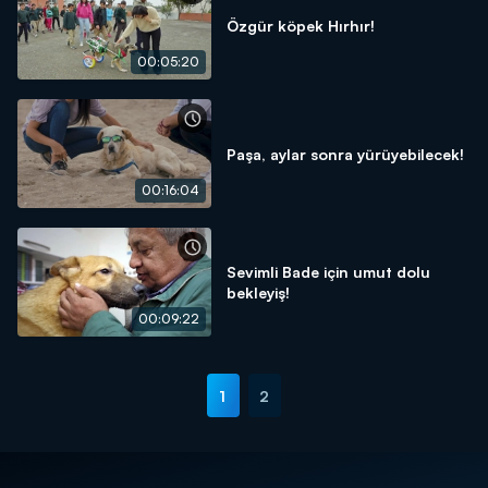
Özgür köpek Hırhır!
00:05:20
Paşa, aylar sonra yürüyebilecek!
00:16:04
Sevimli Bade için umut dolu
bekleyiş!
00:09:22
1
2