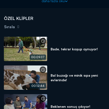
daha fazla oku
Engelli canların hayatlarını tamir eden, onları tekrar hayata
bağlayan, hayvan dostlarımızın hem bedensel hem de ruhsal
sorunlarına çare olmak için kendini adayan nam-ı diğer Hayat
ÖZEL KLİPLER
Tamircisi Hasan Kızıl’ın hikayeleri Kanal D'de!
Sırala
Bade, tekrar koşup oynuyor!
00:09:37
Bal buzağı ve minik sıpa yeni
evlerinde!
00:12:44
Beklenen sonuç çıkıyor!