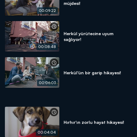
müjdesi!
00:09:22
Herkül yürütecine uyum
sağlıyor!
00:08:48
Herkül'ün bir garip hikayesi!
00:06:03
Hırhır'ın zorlu hayat hikayesi!
00:04:04