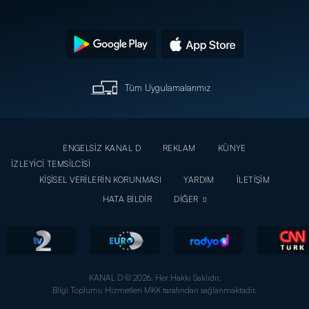
Tüm Uygulamalarımız
ENGELSİZ KANAL D
REKLAM
KÜNYE
İZLEYİCİ TEMSİLCİSİ
KİŞİSEL VERİLERİN KORUNMASI
YARDIM
İLETİŞİM
HATA BİLDİR
DİĞER
KANAL D © 2026. Her Hakkı Saklıdır.
Bilgi Toplumu Hizmetleri MKK tarafından sağlanmaktadır.