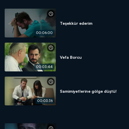
Teşekkür ederim
00:06:00
Vefa Borcu
00:03:44
Samimiyetlerine gölge düştü!
00:03:36