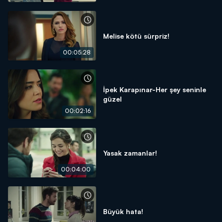
Melise kötü sürpriz!
00:05:28
İpek Karapınar-Her şey seninle
güzel
00:02:16
Yasak zamanlar!
00:04:00
Büyük hata!