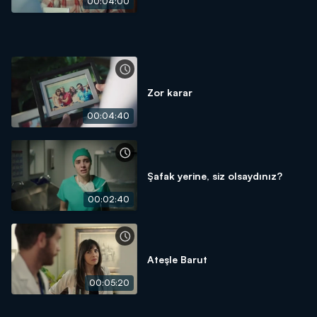
00:04:00
Zor karar
00:04:40
Şafak yerine, siz olsaydınız?
00:02:40
Ateşle Barut
00:05:20