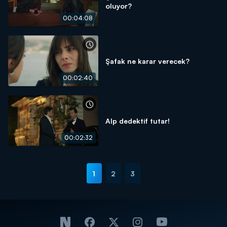
oluyor?
00:04:08
Şafak ne karar verecek?
00:02:40
Alp dedektif tutar!
00:02:32
1
2
3