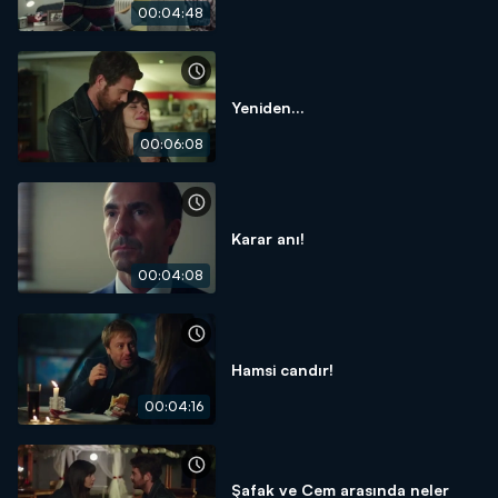
00:04:48
Yeniden...
00:06:08
Karar anı!
00:04:08
Hamsi candır!
00:04:16
Şafak ve Cem arasında neler