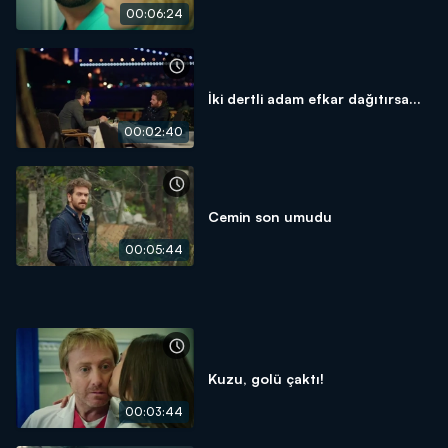
00:06:24
İki dertli adam efkar dağıtırsa...
00:02:40
Cemin son umudu
00:05:44
Kuzu, golü çaktı!
00:03:44