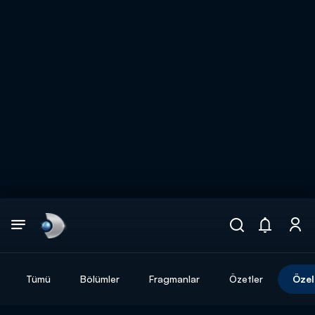
Arama
muhteşem ikili
ARAMA SONUÇLARI
Tümü
Bölümler
Fragmanlar
Özetler
Özel
DİĞER SONUÇLAR