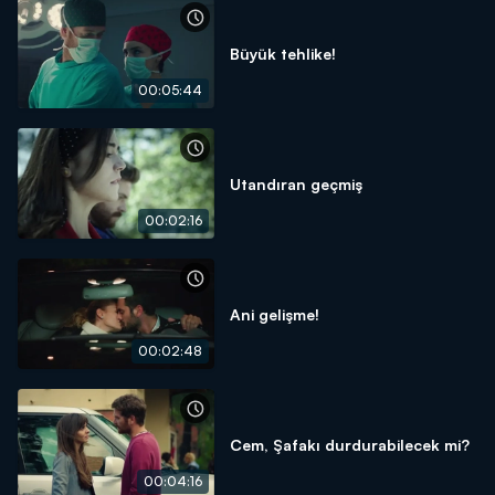
Büyük tehlike!
00:05:44
Utandıran geçmiş
00:02:16
Ani gelişme!
00:02:48
Cem, Şafakı durdurabilecek mi?
00:04:16