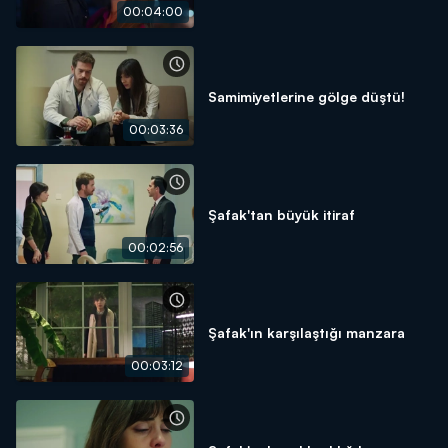
00:04:00
Samimiyetlerine gölge düştü!
00:03:36
Şafak'tan büyük itiraf
00:02:56
Şafak'ın karşılaştığı manzara
00:03:12