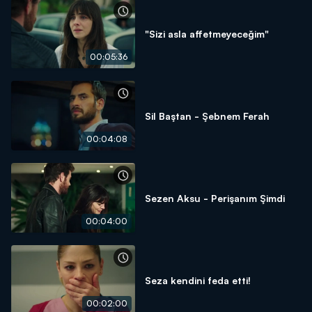
"Sizi asla affetmeyeceğim"
00:05:36
Sil Baştan - Şebnem Ferah
00:04:08
Sezen Aksu - Perişanım Şimdi
00:04:00
Seza kendini feda etti!
00:02:00