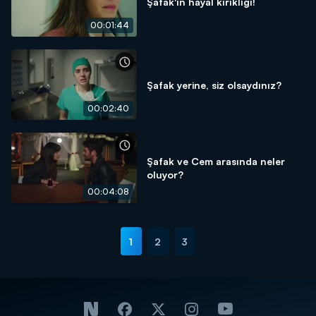
Şafak'ın hayal kırıklığı!
00:01:44
Şafak yerine, siz olsaydınız?
00:02:40
Şafak ve Cem arasında neler
oluyor?
00:04:08
1
2
3