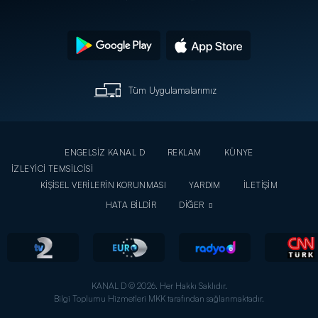
Tüm Uygulamalarımız
ENGELSİZ KANAL D
REKLAM
KÜNYE
İZLEYİCİ TEMSİLCİSİ
KİŞİSEL VERİLERİN KORUNMASI
YARDIM
İLETİŞİM
HATA BİLDİR
DİĞER
KANAL D © 2026. Her Hakkı Saklıdır.
Bilgi Toplumu Hizmetleri MKK tarafından sağlanmaktadır.