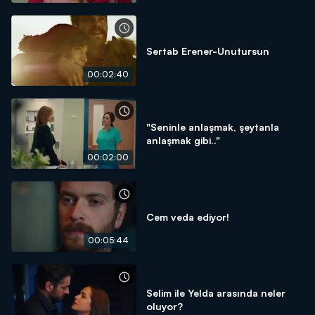
Sertab Erener-Unutursun
00:02:40
"Seninle anlaşmak, şeytanla
anlaşmak gibi.."
00:02:00
Cem veda ediyor!
00:05:44
Selim ile Yelda arasında neler
oluyor?