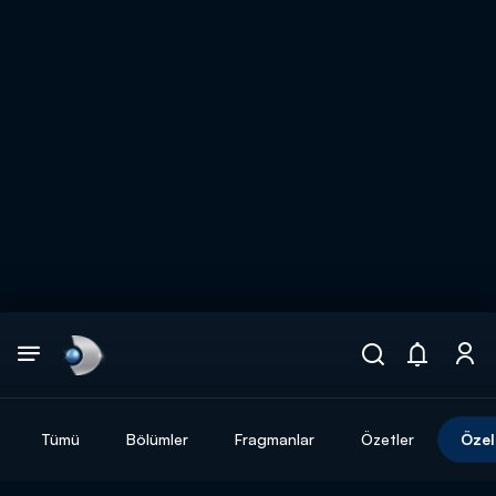
Arama
muhteşem ikili
ARAMA SONUÇLARI
Tümü
Bölümler
Fragmanlar
Özetler
Özel
DİĞER SONUÇLAR