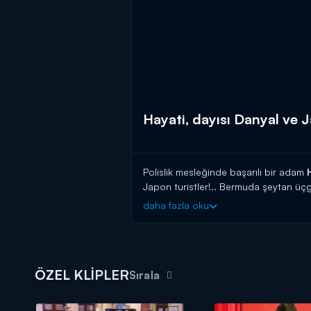
Hayati, dayısı Danyal ve J
Polislik mesleğinde başarılı bir adam
Japon turistler!.. Bermuda şeytan üçgeni
mesleği, bir tarafta (ne kadar iyi niyetl
daha fazla oku
Hayati ve Diğerleri Kanal D'de başlıy
ÖZEL KLİPLER
Sırala