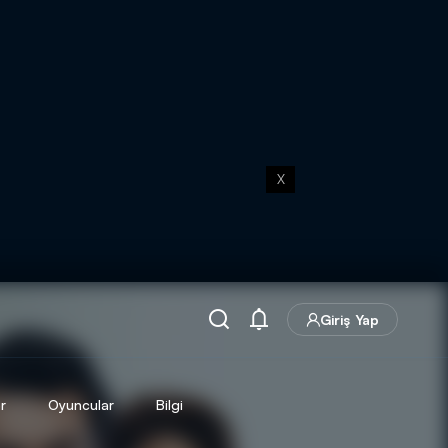
X
Giriş Yap
r
Oyuncular
Bilgi