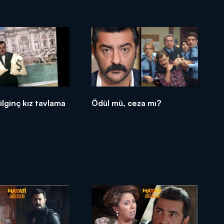
ilginç kız tavlama
Ödül mü, ceza mı?