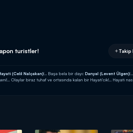
apon turistler!
Takip 
Hayati (Celil Nalçakan)
!.. Başa bela bir dayı:
Danyal (Levent Ülgen)
!
!.. Olaylar biraz tuhaf ve ortasında kalan bir Hayati'cik!.. Hayati nasıl 
i bir fır-döndü de olsa) dayısı!..
or!