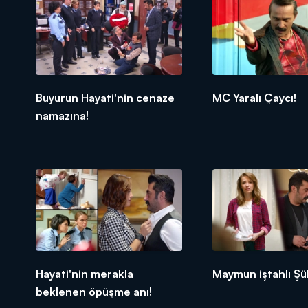
Buyurun Hayati'nin cenaze
MC Yaralı Çaycı!
namazına!
Hayati'nin merakla
Maymun iştahlı Şü
beklenen öpüşme anı!