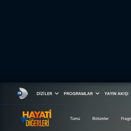
Arama
DIZILER
PROGRAMLAR
YAYIN AKIŞI
ARAMA SONUÇLAR
Tümü
Bölümler
Frag