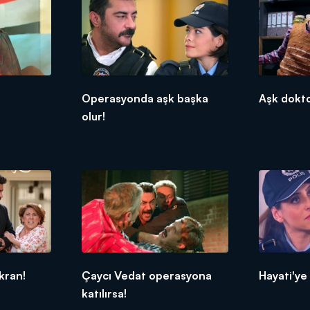
Operasyonda aşk başka
Aşk dokto
olur!
kran!
Çaycı Vedat operasyona
Hayati'ye
katılırsa!