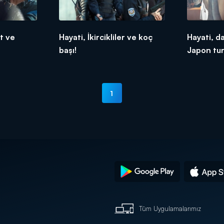
t ve
Hayati, İkircikliler ve koç
Hayati, d
başı!
Japon tur
1
Tüm Uygulamalarımız