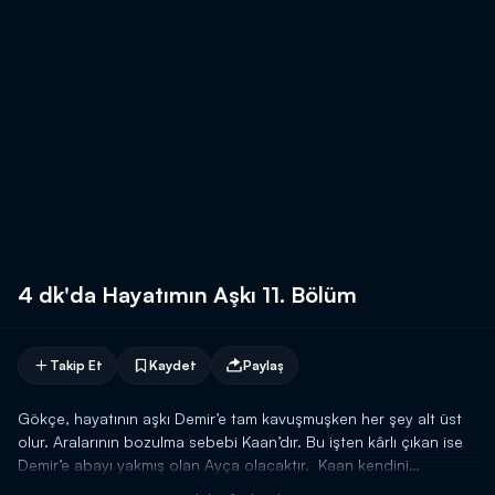
4 dk'da Hayatımın Aşkı 11. Bölüm
Takip Et
Kaydet
Paylaş
Gökçe, hayatının aşkı Demir’e tam kavuşmuşken her şey alt üst
olur. Aralarının bozulma sebebi Kaan’dır. Bu işten kârlı çıkan ise
Demir’e abayı yakmış olan Ayça olacaktır. Kaan kendini
Gökçe’ye affettirmeye çalışırken, Gökçe de kendini Demir’e