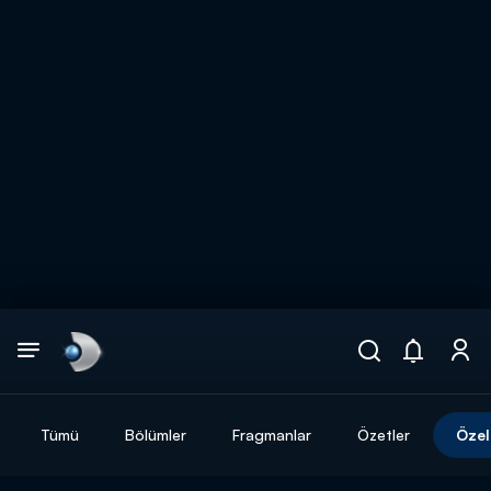
Arama
muhteşem ikili
ARAMA SONUÇLARI
Tümü
Bölümler
Fragmanlar
Özetler
Özel
DİĞER SONUÇLAR