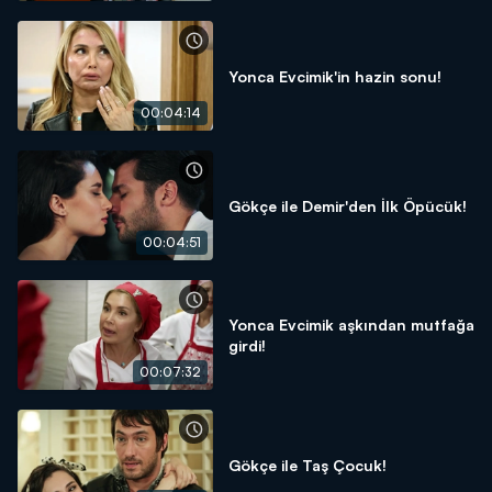
Yonca Evcimik'in hazin sonu!
00:04:14
Gökçe ile Demir'den İlk Öpücük!
00:04:51
Yonca Evcimik aşkından mutfağa
girdi!
00:07:32
Gökçe ile Taş Çocuk!