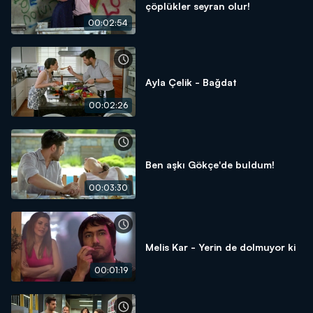
çöplükler seyran olur!
00:02:54
Ayla Çelik - Bağdat
00:02:26
Ben aşkı Gökçe'de buldum!
00:03:30
Melis Kar - Yerin de dolmuyor ki
00:01:19