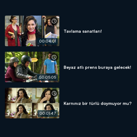
Tavlama sanatları!
00:04:01
Beyaz atlı prens buraya gelecek!
00:05:05
Karnınız bir türlü doymuyor mu?
00:01:47