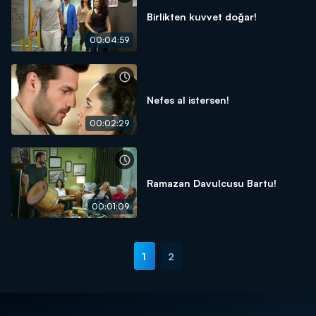
Birlikten kuvvet doğar!
00:04:59
Nefes al istersen!
00:02:29
Ramazan Davulcusu Bartu!
00:01:09
1
2