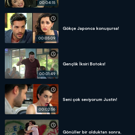
00:04:15
Gökçe Japonca konuşursa!
00:05:09
Gençlik İksiri Botoks!
00:01:49
Seni çok seviyorum Justin!
00:02:56
Gönüller bir olduktan sonra,