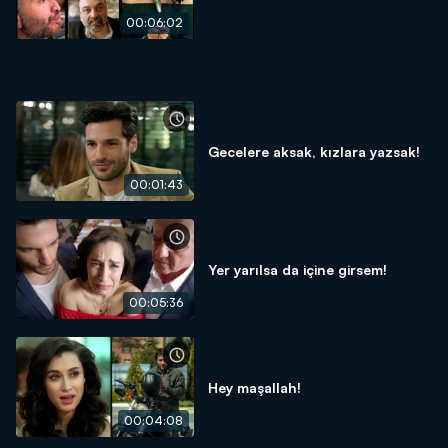
00:06:02
Gecelere aksak, kızlara yazsak!
00:01:43
Yer yarılsa da içine girsem!
00:05:36
Hey maşallah!
00:04:08