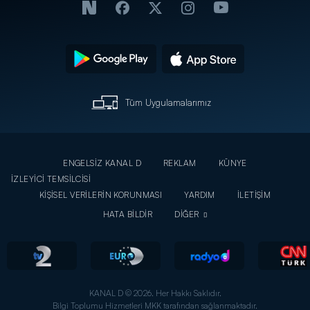
Tüm Uygulamalarımız
ENGELSİZ KANAL D
REKLAM
KÜNYE
İZLEYİCİ TEMSİLCİSİ
KİŞİSEL VERİLERİN KORUNMASI
YARDIM
İLETİŞİM
HATA BİLDİR
DİĞER
KANAL D © 2026. Her Hakkı Saklıdır.
Bilgi Toplumu Hizmetleri MKK tarafından sağlanmaktadır.