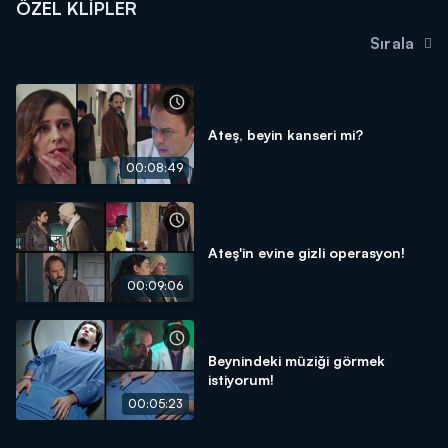
ÖZEL KLIPLER
Sırala
Ateş, beyin kanseri mi?
00:08:49
Ateş'in evine gizli operasyon!
00:09:06
Beynindeki müziği görmek
istiyorum!
00:05:23