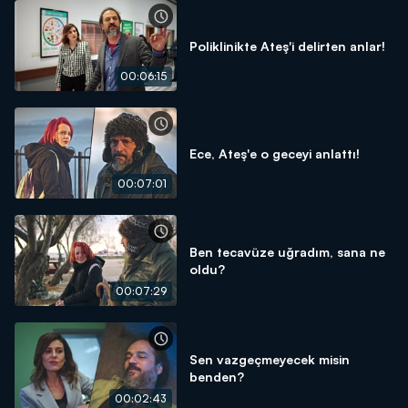
Poliklinikte Ateş'i delirten anlar!
00:06:15
Ece, Ateş'e o geceyi anlattı!
00:07:01
Ben tecavüze uğradım, sana ne
oldu?
00:07:29
Sen vazgeçmeyecek misin
benden?
00:02:43