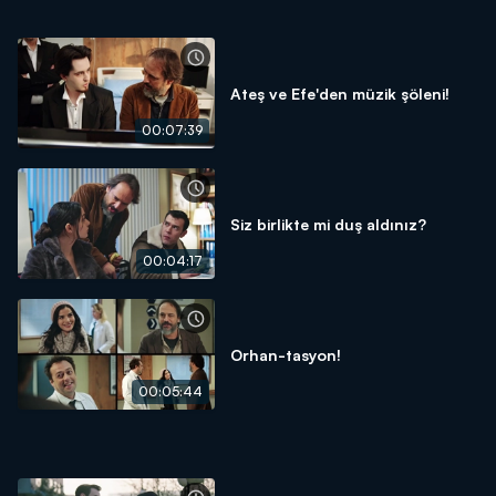
Ateş ve Efe'den müzik şöleni!
00:07:39
Siz birlikte mi duş aldınız?
00:04:17
Orhan-tasyon!
00:05:44