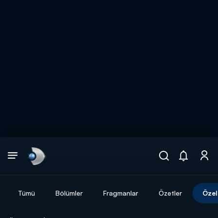
Arama
muhteşem ikili
ARAMA SONUÇLARI
Tümü
Bölümler
Fragmanlar
Özetler
Özel
DİĞER SONUÇLAR