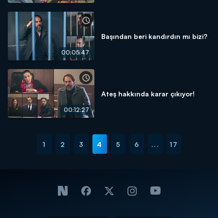
Başından beri kandırdın mı bizi?
00:05:47
Ateş hakkında karar çıkıyor!
00:12:27
1
2
3
4
5
6
...
17