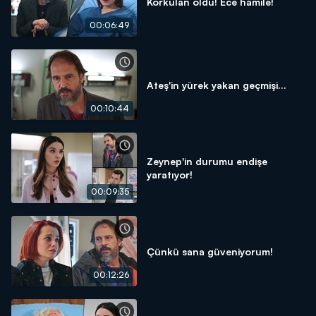
Korkulan oldu! Ece hamile!
00:06:49
Ateş'in yürek yakan geçmişi...
00:10:44
Zeynep'in durumu endişe
yaratıyor!
00:09:35
Çünkü sana güveniyorum!
00:12:26