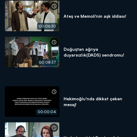
Ateş ve Memoli'nin aşk iddiası!
00:06:30
Doğuştan ağrıya
duyarsızlık(DADS) sendromu!
00:08:37
Hekimoğlu'nda dikkat çeken
mesaj!
00:00:04