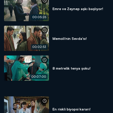
Emre ve Zeynep aşkı başlıyor!
00:05:26
Memoli'nin Sevda'sı!
00:02:53
8 metrelik tenya şoku!
00:07:00
En riskli biyopsi kararı!