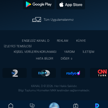
Tüm Uygulamalarımız
ENGELSİZ KANAL D
REKLAM
KÜNYE
İZLEYİCİ TEMSİLCİSİ
KİŞİSEL VERİLERİN KORUNMASI
YARDIM
İLETİŞİM
HATA BİLDİR
DİĞER
KANAL D © 2026. Her Hakkı Saklıdır.
Bilgi Toplumu Hizmetleri MKK tarafından sağlanmaktadır.
CANLI