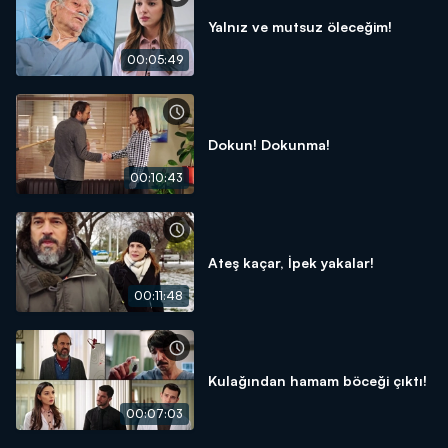
Yalnız ve mutsuz öleceğim!
00:05:49
Dokun! Dokunma!
00:10:43
Ateş kaçar, İpek yakalar!
00:11:48
Kulağından hamam böceği çıktı!
00:07:03