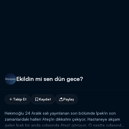
Ekildin mi sen dün gece?
Takip Et
Kaydet
Paylaş
Hekimoğlu 24 Aralık salı yayınlanan son bölümde İpek'in son
zamanlardaki halleri Ateş'in dikkatini çekiyor. Hastaneye akşam
gelen İpek bir anda odasında Ateş'i görüyor. O saatte odasında