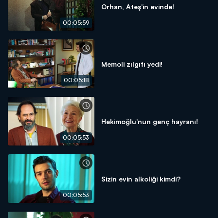
Orhan, Ateş'in evinde!
00:05:59
Memoli zılgıtı yedi!
00:05:18
Hekimoğlu'nun genç hayranı!
00:05:53
Sizin evin alkoliği kimdi?
00:05:53