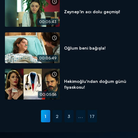
Zeynep'in acı dolu geçmişi!
00:05:43
Oğlum beni bağışla!
00:05:49
Hekimoğlu'ndan doğum günü
fiyaskosu!
00:05:56
1
2
3
...
17