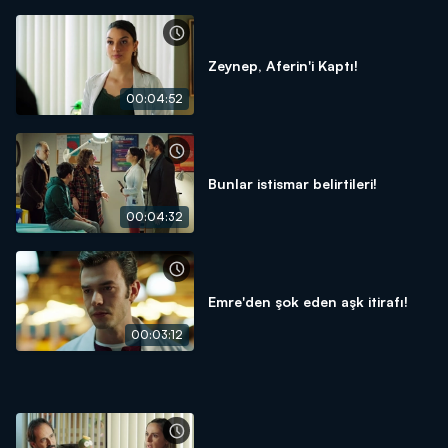
Zeynep, Aferin'i Kaptı!
00:04:52
Bunlar istismar belirtileri!
00:04:32
Emre'den şok eden aşk itirafı!
00:03:12