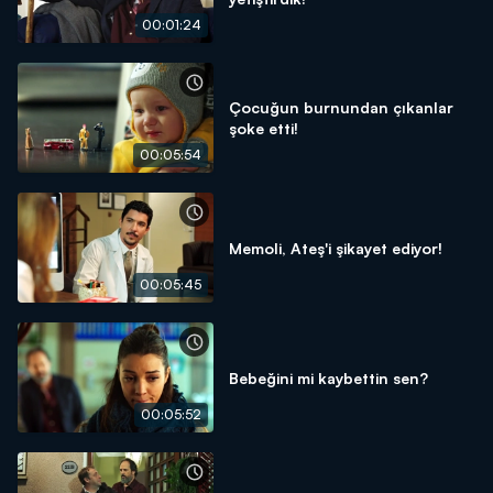
00:01:24
Çocuğun burnundan çıkanlar
şoke etti!
00:05:54
Memoli, Ateş'i şikayet ediyor!
00:05:45
Bebeğini mi kaybettin sen?
00:05:52