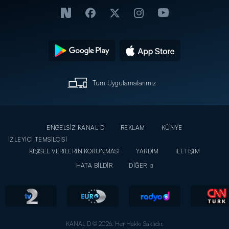
Tüm Uygulamalarımız
ENGELSİZ KANAL D
REKLAM
KÜNYE
İZLEYİCİ TEMSİLCİSİ
KİŞİSEL VERİLERİN KORUNMASI
YARDIM
İLETİŞİM
HATA BİLDİR
DİĞER
KANAL D © 2026. Her Hakkı Saklıdır.