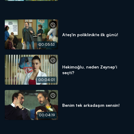
Ateş'in poliklinikte ilk günü!
00:05:53
Hekimoğlu, neden Zeynep'i
seçti?
00:04:01
Benim tek arkadaşım sensin!
00:04:19