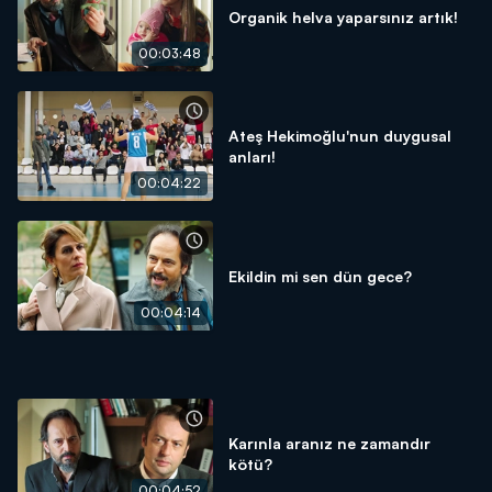
Organik helva yaparsınız artık!
00:03:48
Ateş Hekimoğlu'nun duygusal
anları!
00:04:22
Ekildin mi sen dün gece?
00:04:14
Karınla aranız ne zamandır
kötü?
00:04:52