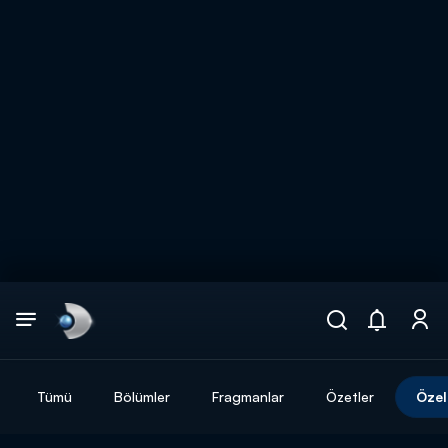
Arama
muhteşem ikili
ARAMA SONUÇLARI
Tümü
Bölümler
Fragmanlar
Özetler
Özel
DİĞER SONUÇLAR