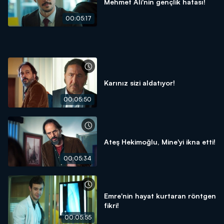
Mehmet Ali'nin gençlik hatası!
00:05:17
Karınız sizi aldatıyor!
00:05:50
Ateş Hekimoğlu, Mine'yi ikna etti!
00:05:34
Emre'nin hayat kurtaran röntgen
fikri!
00:05:55