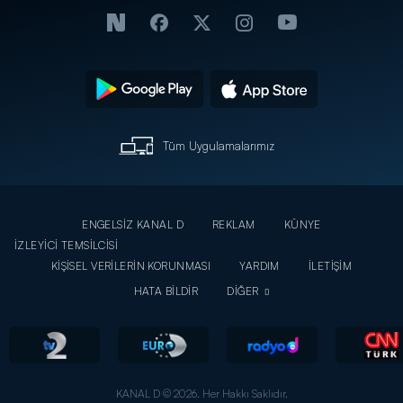
Tüm Uygulamalarımız
ENGELSİZ KANAL D
REKLAM
KÜNYE
İZLEYİCİ TEMSİLCİSİ
KİŞİSEL VERİLERİN KORUNMASI
YARDIM
İLETİŞİM
HATA BİLDİR
DİĞER
KANAL D © 2026. Her Hakkı Saklıdır.