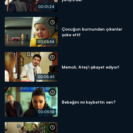
00:01:24
Çocuğun burnundan çıkanlar
şoke etti!
00:05:54
Memoli, Ateş'i şikayet ediyor!
00:05:45
Bebeğini mi kaybettin sen?
00:05:52