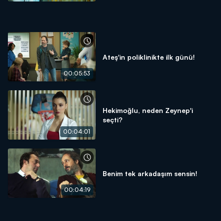
Ateş'in poliklinikte ilk günü!
00:05:53
Hekimoğlu, neden Zeynep'i
seçti?
00:04:01
Benim tek arkadaşım sensin!
00:04:19