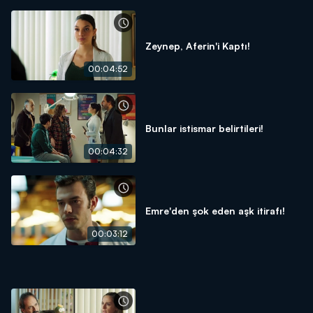
Zeynep, Aferin'i Kaptı!
00:04:52
Bunlar istismar belirtileri!
00:04:32
Emre'den şok eden aşk itirafı!
00:03:12