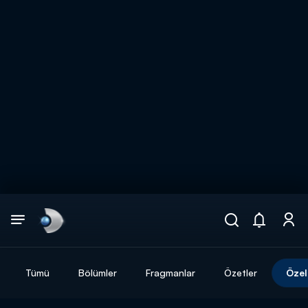
Arama
muhteşem ikili
ARAMA SONUÇLARI
Tümü
Bölümler
Fragmanlar
Özetler
Özel
DİĞER SONUÇLAR