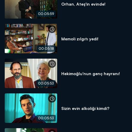
Orhan, Ateş'in evinde!
00:05:59
Memoli zılgıtı yedi!
00:05:18
Hekimoğlu'nun genç hayranı!
00:05:53
Sizin evin alkoliği kimdi?
00:05:53