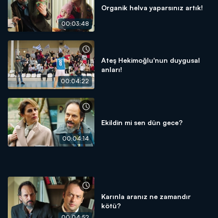
Organik helva yaparsınız artık!
00:03:48
Ateş Hekimoğlu'nun duygusal
anları!
00:04:22
Ekildin mi sen dün gece?
00:04:14
Karınla aranız ne zamandır
kötü?
00:04:52