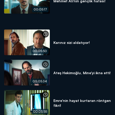
Mehmet Ali'nin gençlik hatası!
00:05:17
Karınız sizi aldatıyor!
00:05:50
Ateş Hekimoğlu, Mine'yi ikna etti!
00:05:34
Emre'nin hayat kurtaran röntgen
fikri!
00:05:55