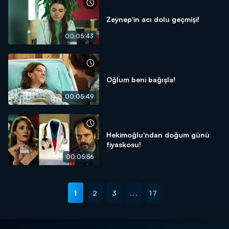
Zeynep'in acı dolu geçmişi!
00:05:43
Oğlum beni bağışla!
00:05:49
Hekimoğlu'ndan doğum günü
fiyaskosu!
00:05:56
1
2
3
...
17