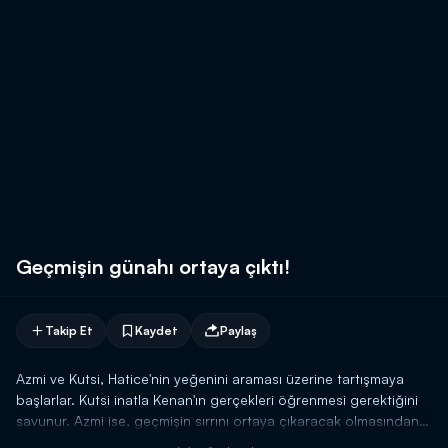
Geçmişin günahı ortaya çıktı!
Takip Et
Kaydet
Paylaş
Azmi ve Kutsi, Hatice'nin yeğenini araması üzerine tartışmaya
başlarlar. Kutsi inatla Kenan'ın gerçekleri öğrenmesi gerektiğini
savunur. Azmi ise, geçmişin sırrını ortaya çıkaracak olmasından
dolayı katiyetle kabul etmez. Tartışmanın şiddeti yükseldiği