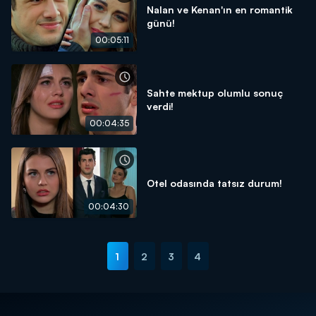
Nalan ve Kenan'ın en romantik
günü!
00:05:11
Sahte mektup olumlu sonuç
verdi!
00:04:35
Otel odasında tatsız durum!
00:04:30
1
2
3
4