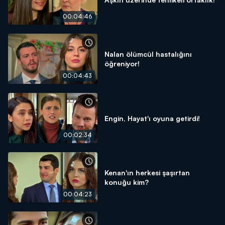
00:04:46
Nalan ölümcül hastalığını
öğreniyor!
00:04:43
Engin, Hayat'ı oyuna getirdi!
00:02:34
Kenan'ın herkesi şaşırtan
konuğu kim?
00:04:23