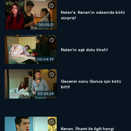
Nalan'a, Kenan'ın odasında kötü
sürpriz!
00:05:21
Nalan'ın aşk dolu itirafı!
00:04:39
Gecenin sonu Gonca için kötü
bitti!
00:05:29
Kenan, İlhami ile ilgili hangi