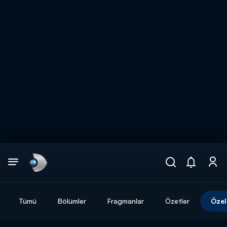
Arama
muhteşem ikili
ARAMA SONUÇLARI
Tümü
Bölümler
Fragmanlar
Özetler
Özel
DİĞER SONUÇLAR