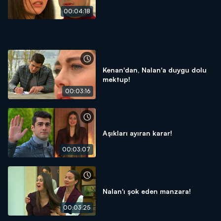
00:04:18
Kenan'dan, Nalan'a duygu dolu
mektup!
00:03:16
Aşıkları ayıran karar!
00:03:07
Nalan'ı şok eden manzara!
00:03:25