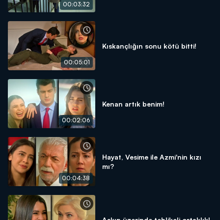
00:03:32
Kıskançlığın sonu kötü bitti!
00:05:01
Kenan artık benim!
00:02:06
Hayat, Vesime ile Azmi'nin kızı
mı?
00:04:38
Aşkın üzerinde tehlikeli ortaklık!