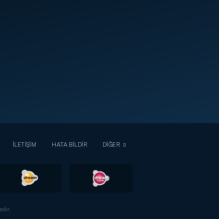
İLETİŞİM
HATA BİLDİR
DİĞER
dır.