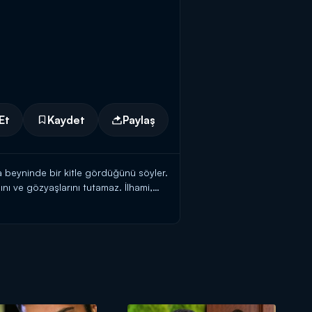
Et
Kaydet
Paylaş
da beyninde bir kitle gördüğünü söyler.
ı ve gözyaşlarını tutamaz. İlhami,
n ilk etapta bu isteği kabul etmez;
fakat, hastalığının tedavisi için değil,