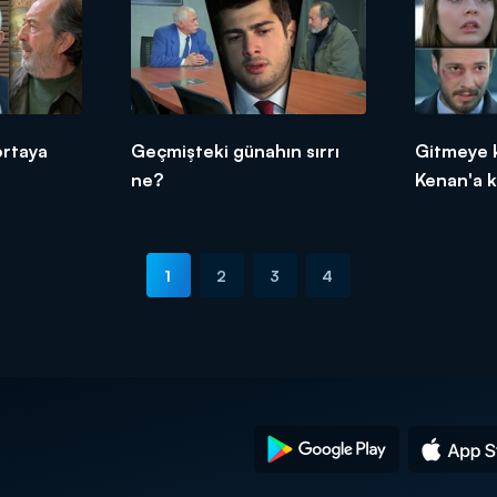
ortaya
Geçmişteki günahın sırrı
Gitmeye 
ne?
Kenan'a k
1
2
3
4