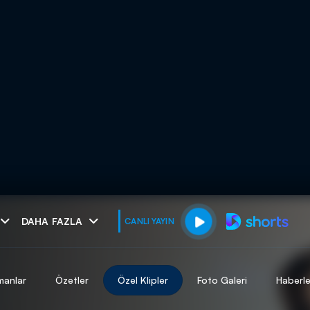
muhteşem ikili
DAHA FAZLA
CANLI YAYIN
I
manlar
Özetler
Özel Klipler
Foto Galeri
Haberle