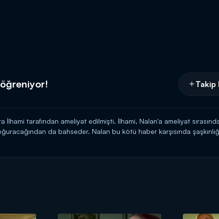
 öğreniyor!
Takip 
a İlhami tarafından ameliyat edilmişti. İlhami, Nalan'a ameliyat sırasın
ğuracağından da bahseder. Nalan bu kötü haber karşısında şaşkınlığın
n doktoru önerir ve vakit kaybetmeden gitmeleri gerektiğini söyler. Nala
dolayı gitmeye karar verir. Nalan, İsviçre'ye gideceğini ailesine açıklar; 
ar herkezi çok şaşırttır; özellikle de, Kenan'ı...