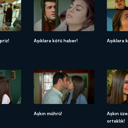
priz!
Aşıklara kötü haber!
Aşıklara k
Aşkın mührü!
Aşkın üze
ortaklık!