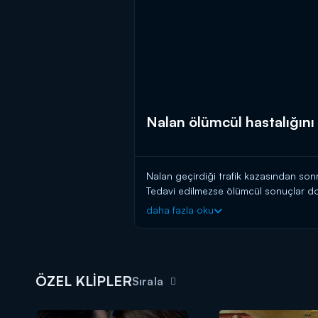
Nalan ölümcül hastalığını
Nalan geçirdiği trafik kazasından sonr
Tedavi edilmezse ölümcül sonuçlar do
İsviçre'de bu tarz kitle tedavisi yapa
daha fazla oku
fakat, Kenan ile olan kırgınlıklarından 
tatil amaçlı olduğunu söyler. Bu ani kar
ÖZEL KLİPLER
Sırala