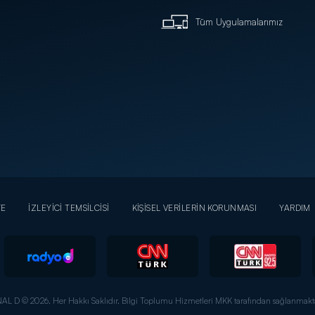
Tüm Uygulamalarımız
YE
İZLEYİCİ TEMSİLCİSİ
KİŞİSEL VERİLERİN KORUNMASI
YARDIM
AL D © 2026. Her Hakkı Saklıdır.
Bilgi Toplumu Hizmetleri MKK tarafından sağlanmakta