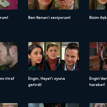
orum!
Ben Kenan'ı seviyorum!
Bizim ilişk
nı itiraf
Engin, Hayat'ı oyuna
Engin'de
getirdi!
hareket!