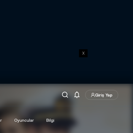
X
Giriş Yap
r
Oyuncular
Bilgi