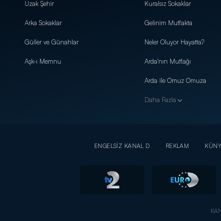
Uzak Şehir
Kuralsız Sokaklar
Arka Sokaklar
Gelinim Mutfakta
Güller ve Günahlar
Neler Oluyor Hayatta?
Aşk-ı Memnu
Arda'nın Mutfağı
Arda ile Omuz Omuza
Daha Fazla
ENGELSİZ KANAL D
REKLAM
KÜN
KAN