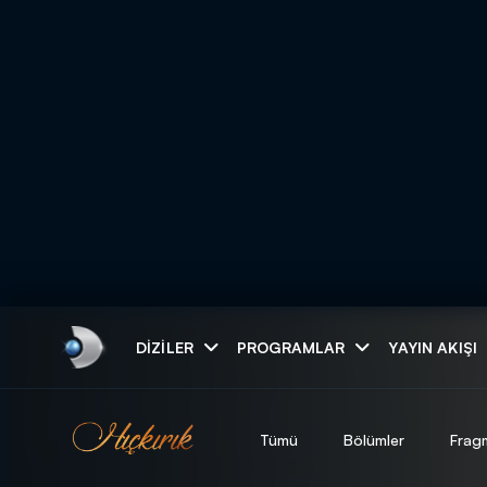
Arama
DIZILER
PROGRAMLAR
YAYIN AKIŞI
ARAMA SONUÇLAR
Tümü
Bölümler
Frag