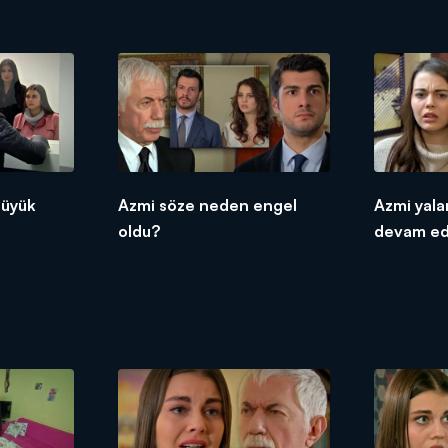
büyük
Azmi söze neden engel
Azmi yal
oldu?
devam ed