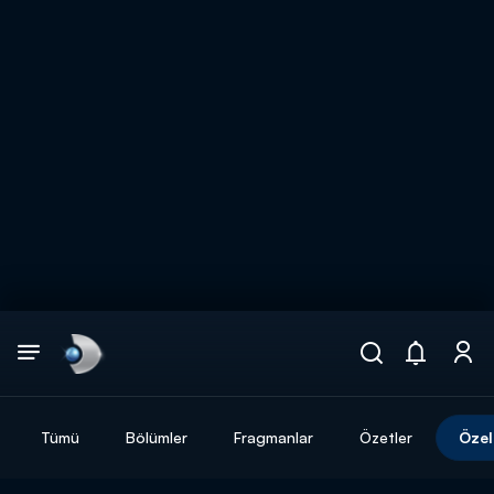
Arama
muhteşem ikili
ARAMA SONUÇLARI
Tümü
Bölümler
Fragmanlar
Özetler
Özel
DİĞER SONUÇLAR