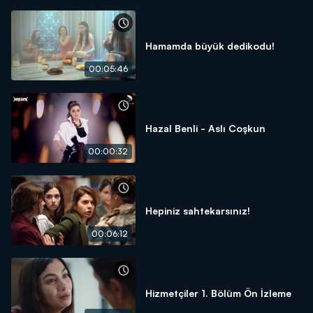
Hamamda büyük dedikodu!
00:05:46
Hazal Benli - Aslı Coşkun
00:00:32
Hepiniz sahtekarsınız!
00:06:12
Hizmetçiler 1. Bölüm Ön İzleme