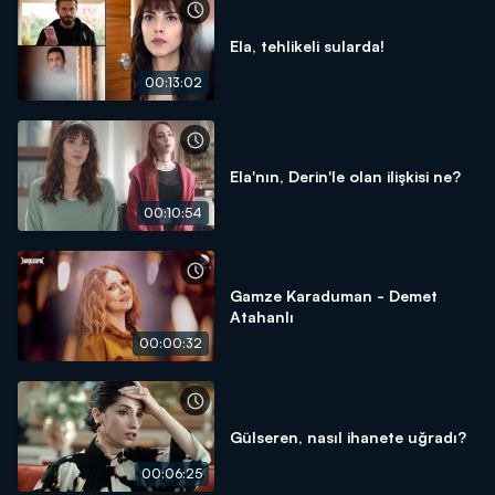
Ela, tehlikeli sularda!
00:13:02
Ela'nın, Derin'le olan ilişkisi ne?
00:10:54
Gamze Karaduman - Demet
Atahanlı
00:00:32
Gülseren, nasıl ihanete uğradı?
00:06:25