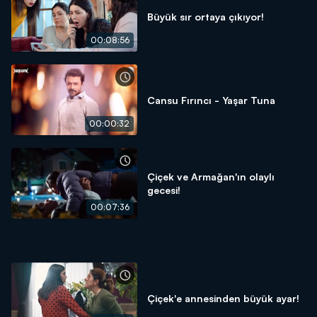
Büyük sır ortaya çıkıyor!
00:08:56
Cansu Fırıncı - Yaşar Tuna
00:00:32
Çiçek ve Armağan'ın olaylı
gecesi!
00:07:36
Çiçek'e annesinden büyük ayar!