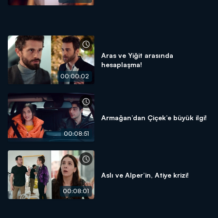
Aras ve Yiğit arasında
hesaplaşma!
00:00:02
Armağan’dan Çiçek’e büyük ilgi!
00:08:51
Aslı ve Alper’in, Atiye krizi!
00:08:01