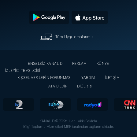
Tüm Uygulamalarımız
ENGELSİZ KANAL D
REKLAM
KÜNYE
İZLEYİCİ TEMSİLCİSİ
KİŞİSEL VERİLERİN KORUNMASI
YARDIM
İLETİŞİM
HATA BİLDİR
DİĞER
KANAL D © 2026. Her Hakkı Saklıdır.
Bilgi Toplumu Hizmetleri MKK tarafından sağlanmaktadır.