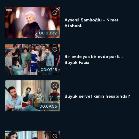
Ayşenil Şamlıoğlu - Nimet
Atahanlı
00:00:32
Bir evde yas bir evde parti...
Büyük Facia!
00:07:15
Büyük servet kimin hesabında?
00:09:05