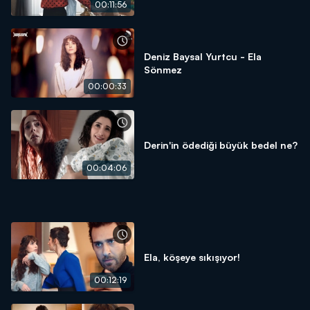
00:11:56
Deniz Baysal Yurtcu - Ela
Sönmez
00:00:33
Derin'in ödediği büyük bedel ne?
00:04:06
Ela, köşeye sıkışıyor!
00:12:19