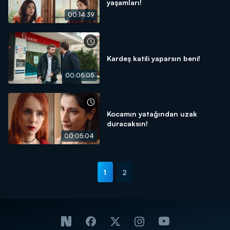
yaşamları!
00:14:39
Kardeş katili yaparsın beni!
00:05:05
Kocamın yatağından uzak
duracaksın!
00:05:04
1
2