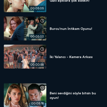
Gizli aşıklara şok baskın!
00:05:05
Burcu'nun İntikam Oyunu!
00:05:03
İki Yalancı - Kamera Arkası
00:00:55
Beni sevdiğini söyle bitsin bu
oyun!
00:05:18