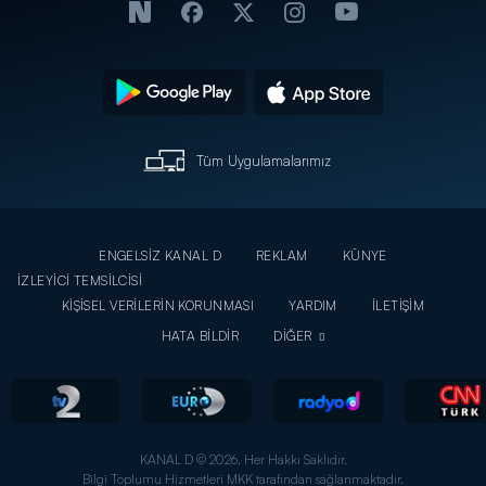
Tüm Uygulamalarımız
ENGELSİZ KANAL D
REKLAM
KÜNYE
İZLEYİCİ TEMSİLCİSİ
KİŞİSEL VERİLERİN KORUNMASI
YARDIM
İLETİŞİM
HATA BİLDİR
DİĞER
KANAL D © 2026. Her Hakkı Saklıdır.
Bilgi Toplumu Hizmetleri MKK tarafından sağlanmaktadır.