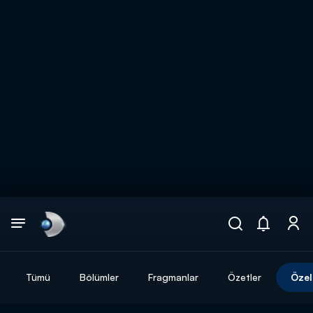
Arama
muhteşem ikili
ARAMA SONUÇLARI
Tümü
Bölümler
Fragmanlar
Özetler
Özel
DİĞER SONUÇLAR