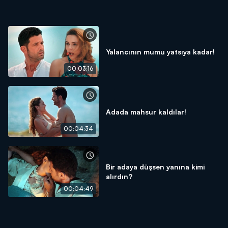
Yalancının mumu yatsıya kadar!
00:03:16
Adada mahsur kaldılar!
00:04:34
Bir adaya düşsen yanına kimi
alırdın?
00:04:49