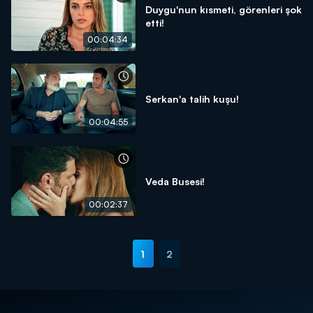
Duygu'nun kısmeti, görenleri şok
etti!
00:04:34
Serkan'a talih kuşu!
00:04:55
Veda Busesi!
00:02:37
1
2