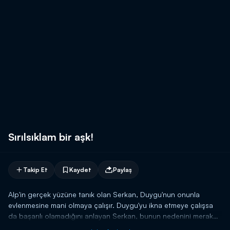
Sırılsıklam bir aşk!
Takip Et
Kaydet
Paylaş
Alp'in gerçek yüzüne tanık olan Serkan, Duygu'nun onunla
evlenmesine mani olmaya çalışır. Duygu'yu ikna etmeye çalışsa
da başarılı olamadığını anlayan Serkan, bunun nedenini merak
eder. Duygu ile yüzleşmeye karar veren Serkan, gitmesine engel