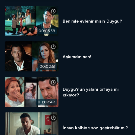
Benimle evlenir misin Duygu?
00:05:38
Aşkımdın sen!
00:02:51
Duygu'nun yalanı ortaya mı
çıkıyor?
00:02:42
İnsan kalbine söz geçirebilir mi?