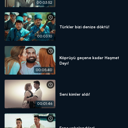
00:03:52
Türkler bizi denize döktü!
00:03:10
Köprüyü geçene kadar Haşmet
Dayı!
00:05:40
Seni kimler aldı!
00:01:46
Fena yakalandılar!