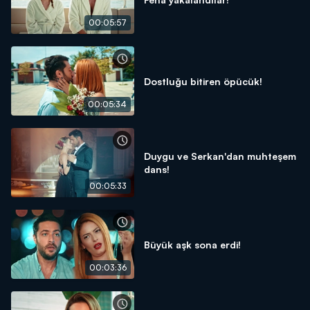
00:05:57
Dostluğu bitiren öpücük!
00:05:34
Duygu ve Serkan'dan muhteşem
dans!
00:05:33
Büyük aşk sona erdi!
00:03:36