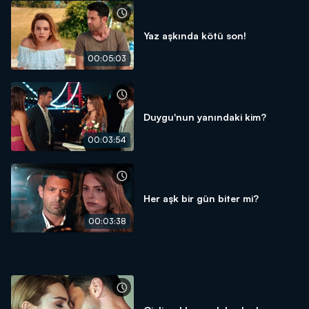
Yaz aşkında kötü son!
00:05:03
Duygu'nun yanındaki kim?
00:03:54
Her aşk bir gün biter mi?
00:03:38