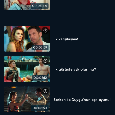
00:03:44
İlk karşılaşma!
00:03:59
İlk görüşte aşk olur mu?
00:05:12
Serkan ile Duygu'nun aşk oyunu!
00:05:50