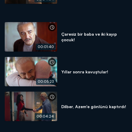
Çaresiz bir baba ve iki kayıp
çocuk!
00:01:40
Yıllar sonra kavuştular!
00:05:23
Dilber, Azem'e gönlünü kaptırdı!
00:04:24