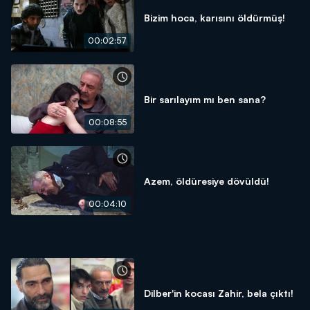
Bizim hoca, karısını öldürmüş!
00:02:57
Bir sarılayım mı ben sana?
00:08:55
Azem, öldüresiye dövüldü!
00:04:10
Dilber'in kocası Zahir, bela çıktı!