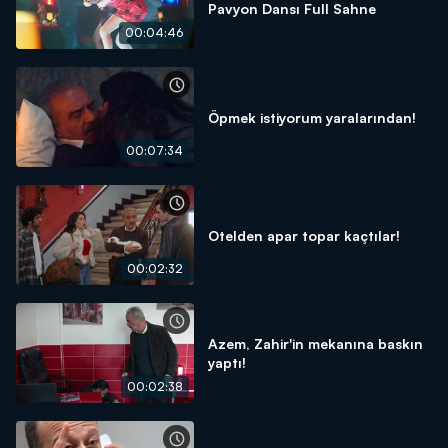
Pavyon Dansı Full Sahne
00:04:46
Öpmek istiyorum yaralarından!
00:07:34
Otelden apar topar kaçtılar!
00:02:32
Azem, Zahir'in mekanına baskın
yaptı!
00:02:38