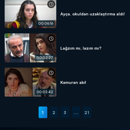
Ayça, okuldan uzaklaştırma aldı!
00:06:16
Lağzım mı, lazım mı?
00:02:27
Kamuran abi!
00:03:42
1
2
3
...
21