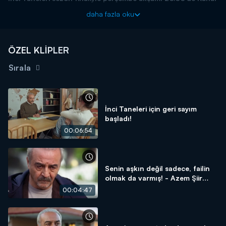
D'de!
daha fazla oku
ÖZEL KLİPLER
Sırala
İnci Taneleri için geri sayım
başladı!
00:06:54
Senin aşkın değil sadece, failin
olmak da varmış! - Azem Şiir
Tam Sahne
00:04:47