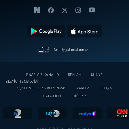
Tüm Uygulamalarımız
ENGELSİZ KANAL D
REKLAM
KÜNYE
İZLEYİCİ TEMSİLCİSİ
KİŞİSEL VERİLERİN KORUNMASI
YARDIM
İLETİŞİM
HATA BİLDİR
DİĞER
KANAL D © 2026. Her Hakkı Saklıdır.