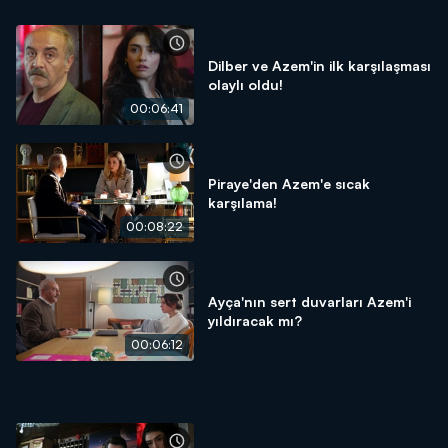
Dilber ve Azem'in ilk karşılaşması
olaylı oldu!
00:06:41
Piraye'den Azem'e sıcak
karşılama!
00:08:22
Ayça'nın sert duvarları Azem'i
yıldıracak mı?
00:06:12