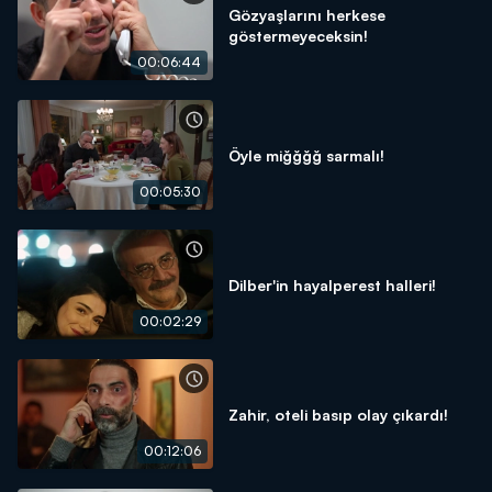
Gözyaşlarını herkese
göstermeyeceksin!
00:06:44
Öyle miğğğğ sarmalı!
00:05:30
Dilber'in hayalperest halleri!
00:02:29
Zahir, oteli basıp olay çıkardı!
00:12:06