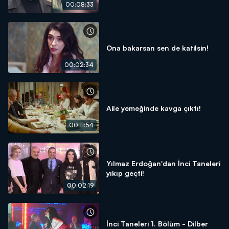
00:08:33
Ona bakarsan sen de katilsin!
00:02:34
Aile yemeğinde kavga çıktı!
00:11:54
Yılmaz Erdoğan'dan İnci Taneleri
yıkıp geçti!
00:02:19
İnci Taneleri 1. Bölüm - Dilber