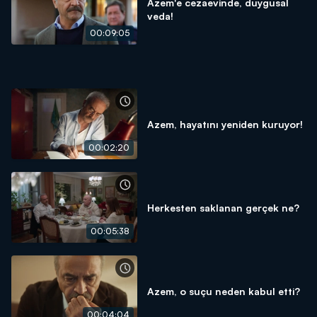
Azem'e cezaevinde, duygusal
veda!
00:09:05
Azem, hayatını yeniden kuruyor!
00:02:20
Herkesten saklanan gerçek ne?
00:05:38
Azem, o suçu neden kabul etti?
00:04:04