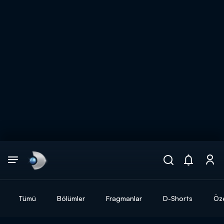
Arama
muhteşem ikili
ARAMA SONUÇLARI
Tümü
Bölümler
Fragmanlar
D-Shorts
Öze
DİĞER SONUÇLAR