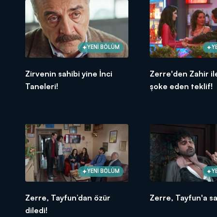
YENİ BÖLÜM
Y
Zirvenin sahibi yine İnci
Zerre'den Zahir ile 
Taneleri!
şoke eden teklif!
YENİ BÖLÜM
Y
Zerre, Tayfun’dan özür
Zerre, Tayfun'a sal
diledi!