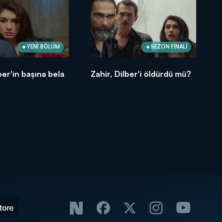
YENİ BÖLÜM
SEZON FİNALİ
ber'in başına bela
Zahir, Dilber'i öldürdü mü?