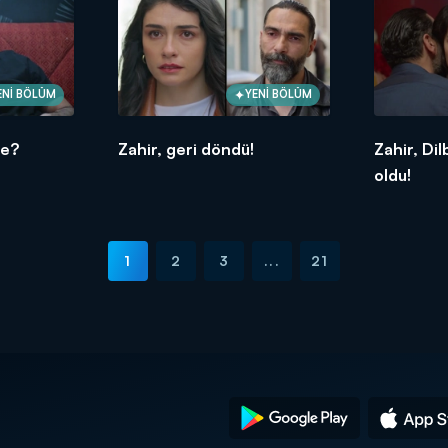
ENİ BÖLÜM
YENİ BÖLÜM
te?
Zahir, geri döndü!
Zahir, Dil
oldu!
1
2
3
...
21