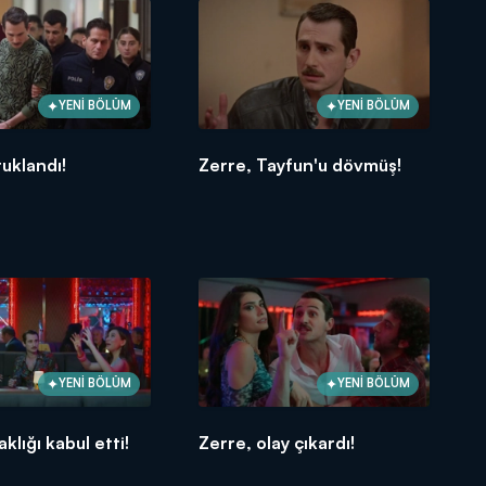
YENİ BÖLÜM
YENİ BÖLÜM
tuklandı!
Zerre, Tayfun'u dövmüş!
YENİ BÖLÜM
YENİ BÖLÜM
klığı kabul etti!
Zerre, olay çıkardı!