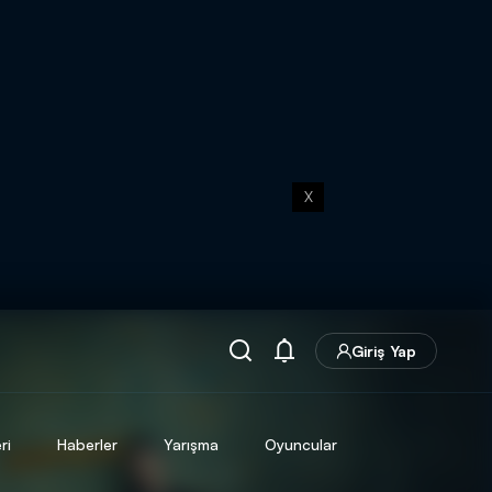
X
Giriş Yap
ri
Haberler
Yarışma
Oyuncular