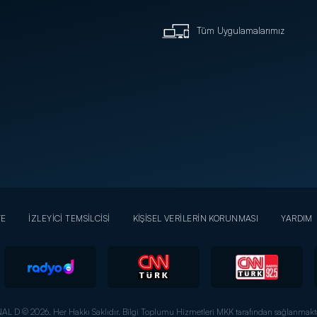
Tüm Uygulamalarımız
YE
İZLEYİCİ TEMSİLCİSİ
KİŞİSEL VERİLERİN KORUNMASI
YARDIM
AL D © 2026. Her Hakkı Saklıdır.
Bilgi Toplumu Hizmetleri MKK tarafından sağlanmakta