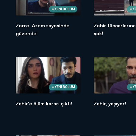
YENİ BÖLÜM
Y
Zerre, Azem sayesinde
Zehir tüccarların
güvende!
şok!
YENİ BÖLÜM
Y
Zahir'e ölüm kararı çıktı!
Zahir, yaşıyor!