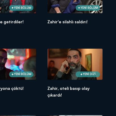
YENİ BÖLÜM
YENİ BÖLÜM
ze getirdiler!
Zahir'e silahlı saldırı!
YENİ BÖLÜM
YENİ DİZİ
vyona çöktü!
Zahir, oteli basıp olay
çıkardı!