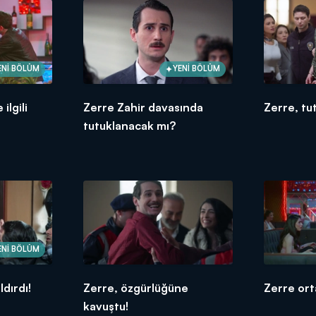
ENİ BÖLÜM
YENİ BÖLÜM
ilgili
Zerre Zahir davasında
Zerre, tu
tutuklanacak mı?
ENİ BÖLÜM
dırdı!
Zerre, özgürlüğüne
Zerre orta
kavuştu!