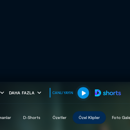
muhteşem ikili
DAHA FAZLA
CANLI YAYIN
I
manlar
D-Shorts
Özetler
Özel Klipler
Foto Gale