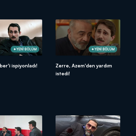
YENİ BÖLÜM
YENİ BÖLÜM
ber'i ispiyonladı!
Zerre, Azem'den yardım
istedi!