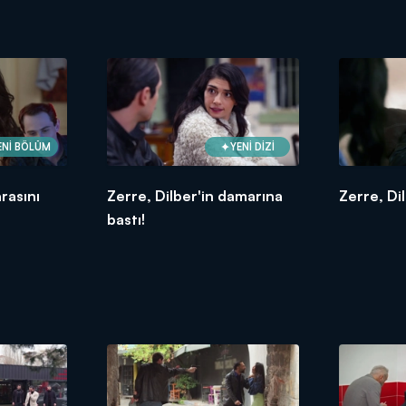
ENİ BÖLÜM
YENİ DİZİ
rasını
Zerre, Dilber'in damarına
Zerre, Dil
bastı!