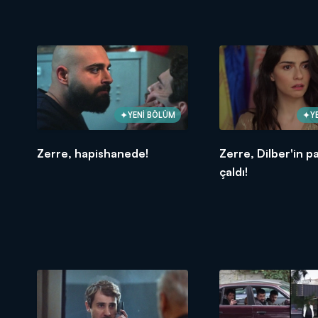
YENİ BÖLÜM
Y
Zerre, hapishanede!
Zerre, Dilber'in pa
çaldı!