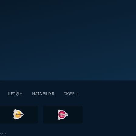
İLETİŞİM
HATA BİLDİR
DİĞER
dır.