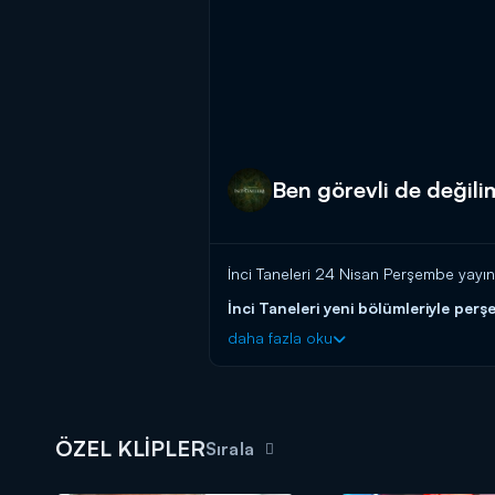
Ben görevli de değili
İnci Taneleri 24 Nisan Perşembe yayınl
İnci Taneleri yeni bölümleriyle per
daha fazla oku
ÖZEL KLİPLER
Sırala