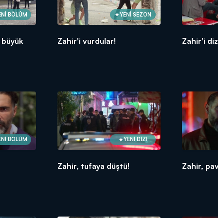
ENİ BÖLÜM
YENİ SEZON
a büyük
Zahir'i vurdular!
Zahir'i di
ENİ BÖLÜM
YENİ DİZİ
Zahir, tufaya düştü!
Zahir, pa