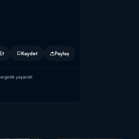
Et
Kaydet
Paylaş
erginlik yaşandı!