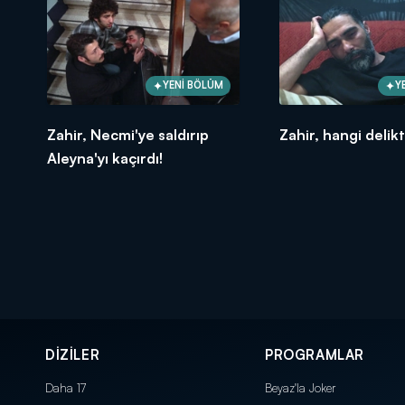
YENİ BÖLÜM
Y
Zahir, Necmi'ye saldırıp
Zahir, hangi delik
Aleyna'yı kaçırdı!
DİZİLER
PROGRAMLAR
Daha 17
Beyaz'la Joker