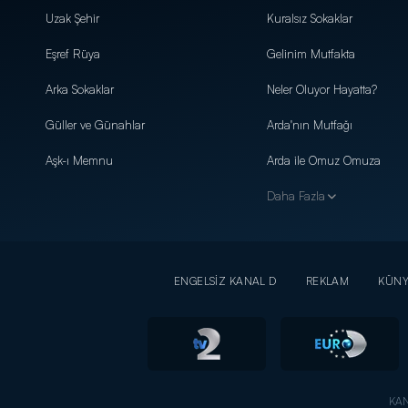
Uzak Şehir
Kuralsız Sokaklar
Eşref Rüya
Gelinim Mutfakta
Arka Sokaklar
Neler Oluyor Hayatta?
Güller ve Günahlar
Arda'nın Mutfağı
Aşk-ı Memnu
Arda ile Omuz Omuza
Daha Fazla
ENGELSİZ KANAL D
REKLAM
KÜN
KAN