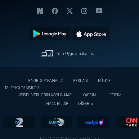
Tüm Uygulamalarımız
ENGELSİZ KANAL D
REKLAM
KÜNYE
İZLEYİCİ TEMSİLCİSİ
KİŞİSEL VERİLERİN KORUNMASI
YARDIM
İLETİŞİM
HATA BİLDİR
DİĞER
KANAL D © 2026. Her Hakkı Saklıdır.