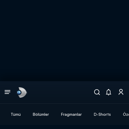
Arama
muhteşem ikili
ARAMA SONUÇLARI
Tümü
Bölümler
Fragmanlar
D-Shorts
Öze
DİĞER SONUÇLAR