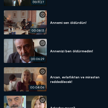
00:11:27
Annemi sen öldürdün!
00:08:13
Annenizi ben öldürmedim!
00:06:29
Arcan, evlatlıktan ve mirastan
reddedilecek!
00:04:06
Arkadaş mıyız?