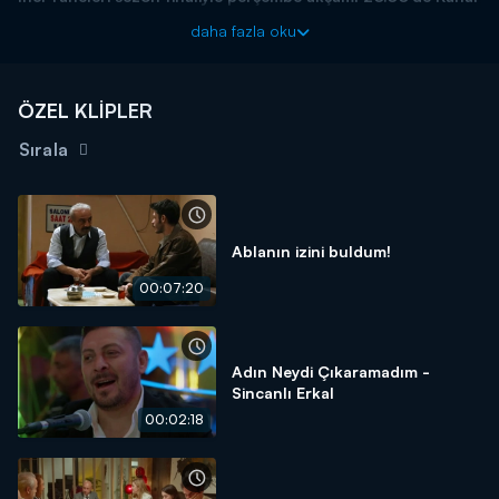
D'de!
daha fazla oku
ÖZEL KLİPLER
Sırala
Ablanın izini buldum!
00:07:20
Adın Neydi Çıkaramadım -
Sincanlı Erkal
00:02:18