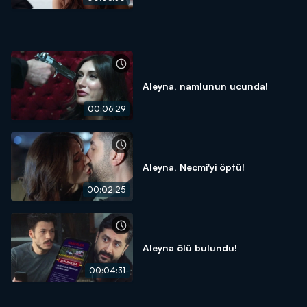
Aleyna, namlunun ucunda!
00:06:29
Aleyna, Necmi'yi öptü!
00:02:25
Aleyna ölü bulundu!
00:04:31