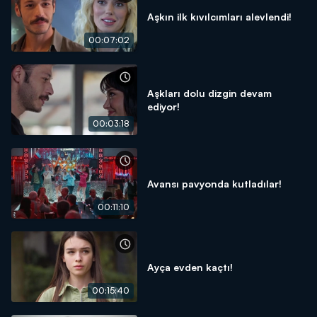
Aşkın ilk kıvılcımları alevlendi!
00:07:02
Aşkları dolu dizgin devam
ediyor!
00:03:18
Avansı pavyonda kutladılar!
00:11:10
Ayça evden kaçtı!
00:15:40