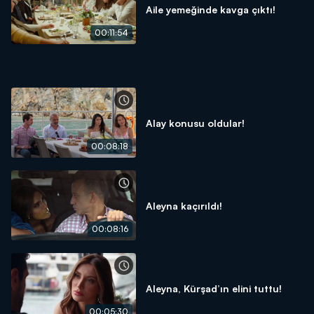
Aile yemeğinde kavga çıktı!
00:11:54
Alay konusu oldular!
00:08:18
Aleyna kaçırıldı!
00:08:16
Aleyna, Kürşad’ın elini tuttu!
00:05:30