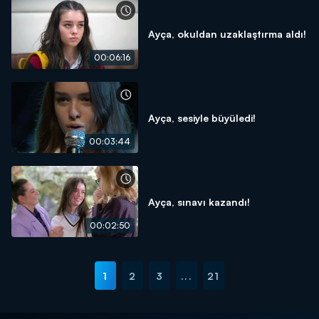
Ayça, okuldan uzaklaştırma aldı!
00:06:16
Ayça, sesiyle büyüledi!
00:03:44
Ayça, sınavı kazandı!
00:02:50
1
2
3
...
21