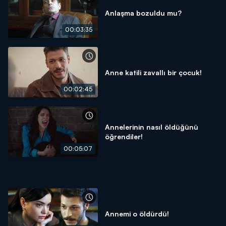
Anlaşma bozuldu mu?
00:03:35
Anne katili zavallı bir çocuk!
00:02:45
Annelerinin nasıl öldüğünü
öğrendiler!
00:05:07
Annemi o öldürdü!