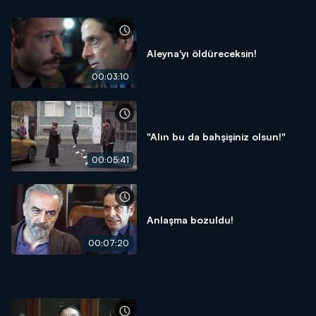
Aleyna'yı öldüreceksin!
00:03:10
"Alın bu da bahşişiniz olsun!"
00:05:41
Anlaşma bozuldu!
00:07:20